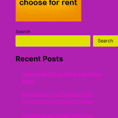
Search
Search
Recent Posts
Tips Slot Wolf Gold Untuk Raih Bonus
Besar
Rahasia Jam Hoki Terbaik Di Slot
Gates Of Olympus Super Scatter
Langkah Aman Mudah Raih Cuan