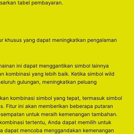
arkan tabel pembayaran.
ur khusus yang dapat meningkatkan pengalaman
ainan ini dapat menggantikan simbol lainnya
an kombinasi yang lebih baik. Ketika simbol wild
seluruh gulungan, meningkatkan peluang
tkan kombinasi simbol yang tepat, termasuk simbol
ns. Fitur ini akan memberikan beberapa putaran
 kesempatan untuk meraih kemenangan tambahan.
ombinasi tertentu, Anda dapat memilih untuk
Anda dapat mencoba menggandakan kemenangan