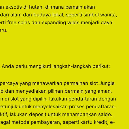
n eksotis di hutan, di mana pemain akan
dari alam dan budaya lokal, seperti simbol wanita,
erti free spins dan expanding wilds menjadi daya
eru.
 Anda perlu mengikuti langkah-langkah berikut:
 terpercaya yang menawarkan permainan slot Jungle
alid dan menyediakan pilihan bermain yang aman.
 di slot yang dipilih, lakukan pendaftaran dengan
 petunjuk untuk menyelesaikan proses pendaftaran.
ktif, lakukan deposit untuk menambahkan saldo.
agai metode pembayaran, seperti kartu kredit, e-