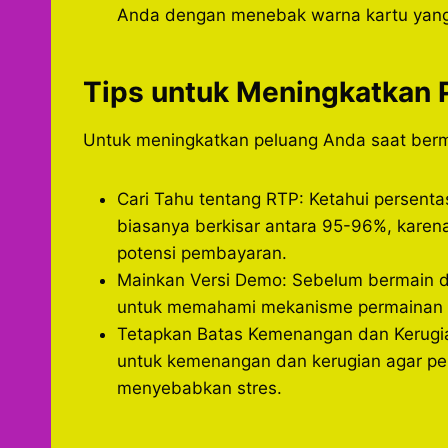
Anda dengan menebak warna kartu yang
Tips untuk Meningkatkan
Untuk meningkatkan peluang Anda saat berma
Cari Tahu tentang RTP: Ketahui persentas
biasanya berkisar antara 95-96%, karen
potensi pembayaran.
Mainkan Versi Demo: Sebelum bermain d
untuk memahami mekanisme permainan da
Tetapkan Batas Kemenangan dan Kerugia
untuk kemenangan dan kerugian agar pe
menyebabkan stres.