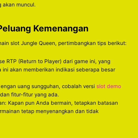
 akan muncul.
 Peluang Kemenangan
in slot Jungle Queen, pertimbangkan tips berikut:
e RTP (Return to Player) dari game ini, yang
a ini akan memberikan indikasi seberapa besar
engan uang sungguhan, cobalah versi
slot demo
n fitur-fitur yang ada.
n: Kapan pun Anda bermain, tetapkan batasan
rmainan tetap menyenangkan dan tidak