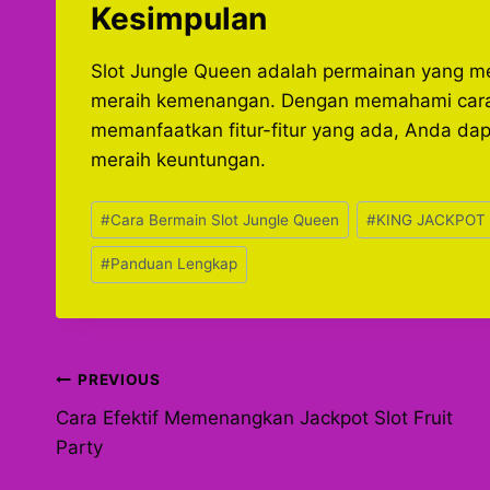
Kesimpulan
Slot Jungle Queen adalah permainan yang m
meraih kemenangan. Dengan memahami cara 
memanfaatkan fitur-fitur yang ada, Anda d
meraih keuntungan.
Post
#
Cara Bermain Slot Jungle Queen
#
KING JACKPOT
Tags:
#
Panduan Lengkap
Post
PREVIOUS
Cara Efektif Memenangkan Jackpot Slot Fruit
navigation
Party