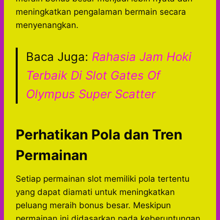
meningkatkan pengalaman bermain secara
menyenangkan.
Baca Juga:
Rahasia Jam Hoki
Terbaik Di Slot Gates Of
Olympus Super Scatter
Perhatikan Pola dan Tren
Permainan
Setiap permainan slot memiliki pola tertentu
yang dapat diamati untuk meningkatkan
peluang meraih bonus besar. Meskipun
permainan ini didasarkan pada keberuntungan,