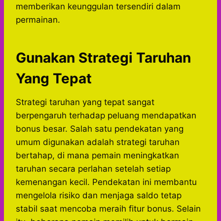
memberikan keunggulan tersendiri dalam
permainan.
Gunakan Strategi Taruhan
Yang Tepat
Strategi taruhan yang tepat sangat
berpengaruh terhadap peluang mendapatkan
bonus besar. Salah satu pendekatan yang
umum digunakan adalah strategi taruhan
bertahap, di mana pemain meningkatkan
taruhan secara perlahan setelah setiap
kemenangan kecil. Pendekatan ini membantu
mengelola risiko dan menjaga saldo tetap
stabil saat mencoba meraih fitur bonus. Selain