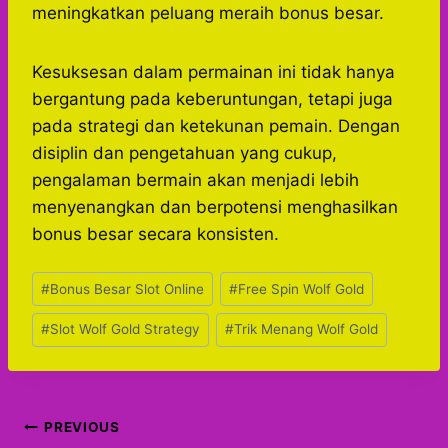
meningkatkan peluang meraih bonus besar.
Kesuksesan dalam permainan ini tidak hanya
bergantung pada keberuntungan, tetapi juga
pada strategi dan ketekunan pemain. Dengan
disiplin dan pengetahuan yang cukup,
pengalaman bermain akan menjadi lebih
menyenangkan dan berpotensi menghasilkan
bonus besar secara konsisten.
Post
#
Bonus Besar Slot Online
#
Free Spin Wolf Gold
Tags:
#
Slot Wolf Gold Strategy
#
Trik Menang Wolf Gold
Post
PREVIOUS