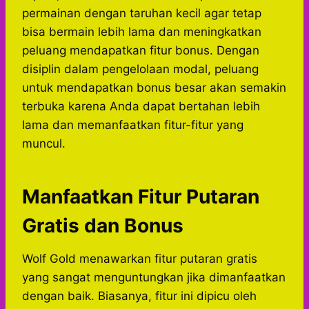
permainan dengan taruhan kecil agar tetap
bisa bermain lebih lama dan meningkatkan
peluang mendapatkan fitur bonus. Dengan
disiplin dalam pengelolaan modal, peluang
untuk mendapatkan bonus besar akan semakin
terbuka karena Anda dapat bertahan lebih
lama dan memanfaatkan fitur-fitur yang
muncul.
Manfaatkan Fitur Putaran
Gratis dan Bonus
Wolf Gold menawarkan fitur putaran gratis
yang sangat menguntungkan jika dimanfaatkan
dengan baik. Biasanya, fitur ini dipicu oleh