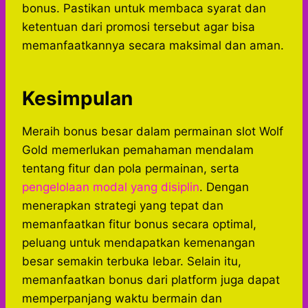
bonus. Pastikan untuk membaca syarat dan
ketentuan dari promosi tersebut agar bisa
memanfaatkannya secara maksimal dan aman.
Kesimpulan
Meraih bonus besar dalam permainan slot Wolf
Gold memerlukan pemahaman mendalam
tentang fitur dan pola permainan, serta
pengelolaan modal yang disiplin
. Dengan
menerapkan strategi yang tepat dan
memanfaatkan fitur bonus secara optimal,
peluang untuk mendapatkan kemenangan
besar semakin terbuka lebar. Selain itu,
memanfaatkan bonus dari platform juga dapat
memperpanjang waktu bermain dan