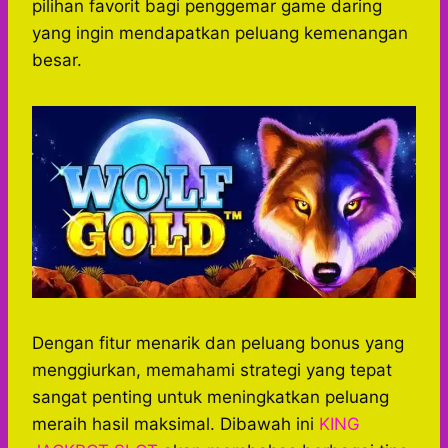
t
e
s
e
p
e
pilihan favorit bagi penggemar game daring
s
b
e
g
e
yang ingin mendapatkan peluang kemenangan
A
o
n
r
besar.
p
o
g
a
p
k
e
m
r
Dengan fitur menarik dan peluang bonus yang
menggiurkan, memahami strategi yang tepat
sangat penting untuk meningkatkan peluang
meraih hasil maksimal. Dibawah ini
KING