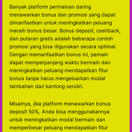
Banyak platform permainan daring
menawarkan bonus dan promosi yang dapat
dimanfaatkan untuk meningkatkan peluang
meraih bonus besar. Bonus deposit, cashback,
dan putaran gratis adalah beberapa contoh
promosi yang bisa digunakan secara optimal.
Dengan memanfaatkan bonus ini, pemain
dapat memperpanjang waktu bermain dan
meningkatkan peluang mendapatkan fitur
bonus tanpa harus mengeluarkan modal
tambahan dari kantong sendiri.
Misalnya, jika platform menawarkan bonus
deposit 50%, Anda bisa menggunakannya
untuk meningkatkan modal bermain dan
memperbesar peluang mendapatkan fitur