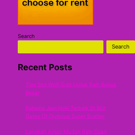
Search
Search
Recent Posts
Tips Slot Wolf Gold Untuk Raih Bonus
Besar
Rahasia Jam Hoki Terbaik Di Slot
Gates Of Olympus Super Scatter
Langkah Aman Mudah Raih Cuan