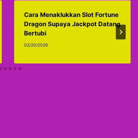
Cara Menaklukkan Slot Fortune
Dragon Supaya Jackpot Datang
Bertubi
02/20/2026