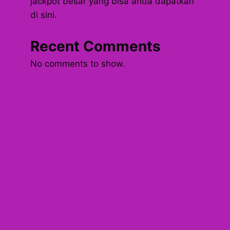
jackpot besar yang bisa anda dapatkan
di sini.
Recent Comments
No comments to show.