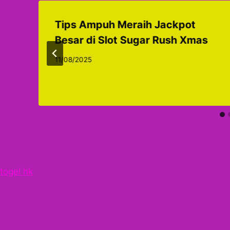
Tips Ampuh Meraih Jackpot
Besar di Slot Sugar Rush Xmas
11/08/2025
togel hk