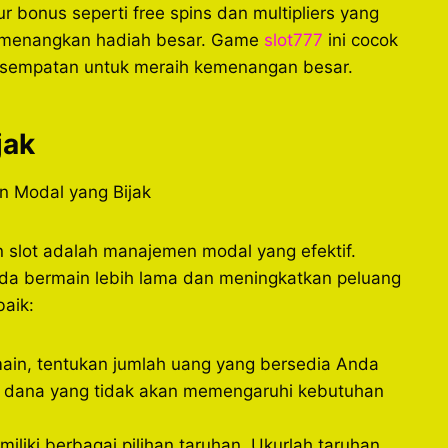
ur bonus seperti free spins dan multipliers yang
emenangkan hadiah besar. Game
slot777
ini cocok
kesempatan untuk meraih kemenangan besar.
jak
 slot adalah manajemen modal yang efektif.
da bermain lebih lama dan meningkatkan peluang
baik:
ain, tentukan jumlah uang yang bersedia Anda
ah dana yang tidak akan memengaruhi kebutuhan
miliki berbagai pilihan taruhan. Ukurlah taruhan