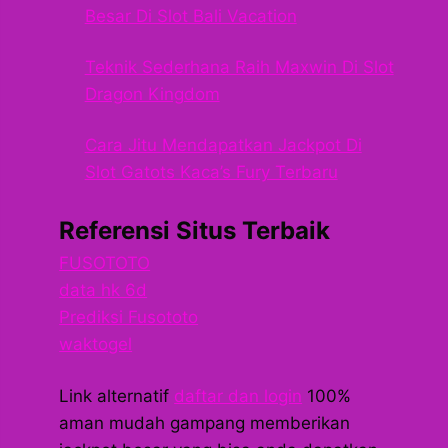
Besar Di Slot Bali Vacation
Teknik Sederhana Raih Maxwin Di Slot
Dragon Kingdom
Cara Jitu Mendapatkan Jackpot Di
Slot Gatots Kaca’s Fury Terbaru
Referensi Situs Terbaik
FUSOTOTO
data hk 6d
Prediksi Fusototo
waktogel
Link alternatif
daftar dan login
100%
aman mudah gampang memberikan