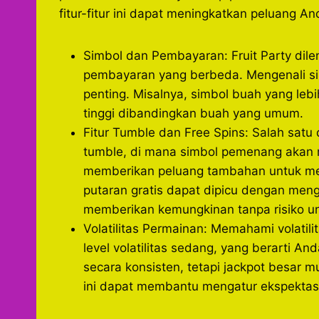
fitur-fitur ini dapat meningkatkan peluang A
Simbol dan Pembayaran: Fruit Party dile
pembayaran yang berbeda. Mengenali sim
penting. Misalnya, simbol buah yang le
tinggi dibandingkan buah yang umum.
Fitur Tumble dan Free Spins: Salah satu d
tumble, di mana simbol pemenang akan m
memberikan peluang tambahan untuk mem
putaran gratis dapat dipicu dengan meng
memberikan kemungkinan tanpa risiko u
Volatilitas Permainan: Memahami volatili
level volatilitas sedang, yang berarti
secara konsisten, tetapi jackpot besar m
ini dapat membantu mengatur ekspektasi