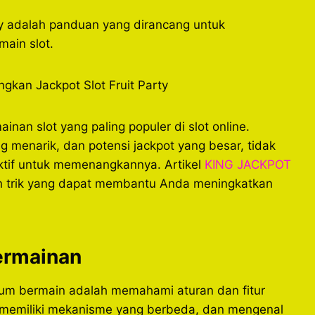
ty adalah panduan yang dirancang untuk
ain slot.
ainan slot yang paling populer di slot online.
ng menarik, dan potensi jackpot yang besar, tidak
ektif untuk memenangkannya. Artikel
KING JACKPOT
n trik yang dapat membantu Anda meningkatkan
ermainan
lum bermain adalah memahami aturan dan fitur
ot memiliki mekanisme yang berbeda, dan mengenal