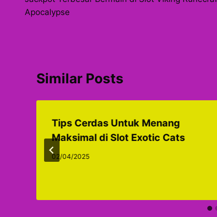
navigation
Apocalypse
Similar Posts
Tips Cerdas Untuk Menang
Maksimal di Slot Exotic Cats
02/04/2025