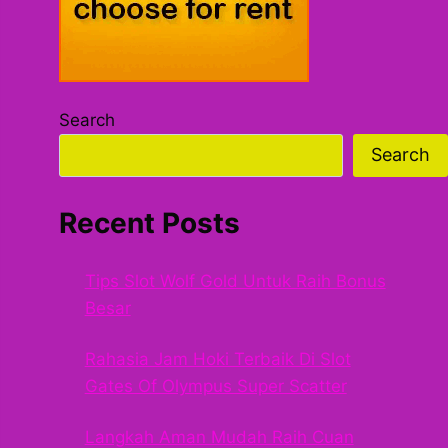
Search
Search
Recent Posts
Tips Slot Wolf Gold Untuk Raih Bonus
Besar
Rahasia Jam Hoki Terbaik Di Slot
Gates Of Olympus Super Scatter
Langkah Aman Mudah Raih Cuan