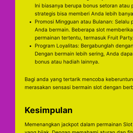
Ini biasanya berupa bonus setoran atau 
strategis bisa memberi Anda lebih bany
Promosi Mingguan atau Bulanan: Selalu p
Anda bermain. Beberapa slot memberika
permainan tertentu, termasuk Fruit Party
Program Loyalitas: Bergabunglah dengan 
Dengan bermain lebih sering, Anda dap
bonus atau hadiah lainnya.
Bagi anda yang tertarik mencoba keberuntu
merasakan sensasi bermain slot dengan be
Kesimpulan
Memenangkan jackpot dalam permainan Slot 
yang bijak. ​Dengan memahami aturan dan fit