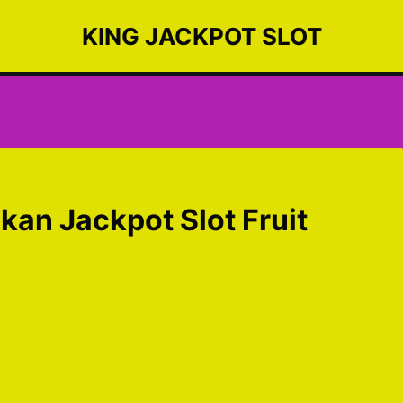
KING JACKPOT SLOT
an Jackpot Slot Fruit