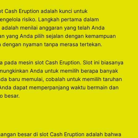
ot Cash Eruption adalah kunci untuk
ngelola risiko. Langkah pertama dalam
adalah menilai anggaran yang telah Anda
an yang Anda pilih sejalan dengan kemampuan
n dengan nyaman tanpa merasa tertekan.
a pada mesin slot Cash Eruption. Slot ini biasanya
mungkinkan Anda untuk memilih berapa banyak
Anda baru memulai, cobalah untuk memilih taruhan
ga Anda dapat memperpanjang waktu bermain dan
o besar.
angan besar di slot Cash Eruption adalah bahwa