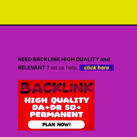
NEED BACKLINK HIGH QUALITY and
RELEVANT ?
let us help.
click here