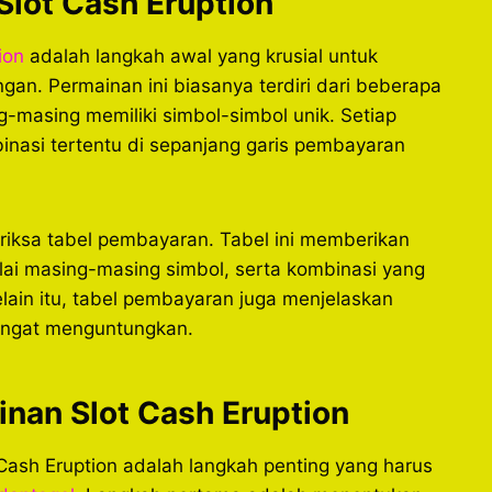
Slot Cash Eruption
ion
adalah langkah awal yang krusial untuk
n. Permainan ini biasanya terdiri dari beberapa
-masing memiliki simbol-simbol unik. Setiap
binasi tertentu di sepanjang garis pembayaran
iksa tabel pembayaran. Tabel ini memberikan
ilai masing-masing simbol, serta kombinasi yang
lain itu, tabel pembayaran juga menjelaskan
sangat menguntungkan.
nan Slot Cash Eruption
ash Eruption adalah langkah penting yang harus