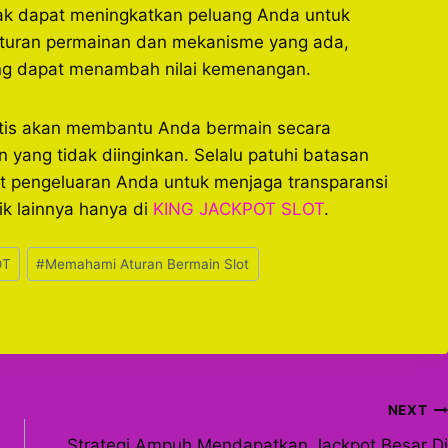
ijak dapat meningkatkan peluang Anda untuk
aturan permainan dan mekanisme yang ada,
ang dapat menambah nilai kemenangan.
stis akan membantu Anda bermain secara
yang tidak diinginkan. Selalu patuhi batasan
t pengeluaran Anda untuk menjaga transparansi
ik lainnya hanya di
KING JACKPOT SLOT
.
OT
#
Memahami Aturan Bermain Slot
NEXT
Strategi Ampuh Mendapatkan Jackpot Besar Di