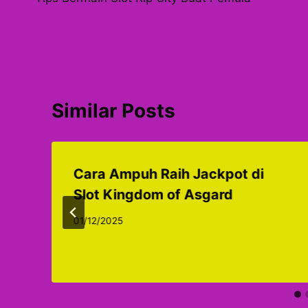
navigation
Similar Posts
Cara Ampuh Raih Jackpot di
Slot Kingdom of Asgard
01/12/2025