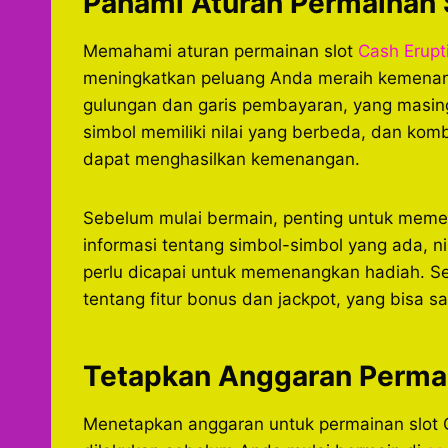
Pahami Aturan Permainan 
Memahami aturan permainan slot
Cash Erupt
meningkatkan peluang Anda meraih kemenanga
gulungan dan garis pembayaran, yang masing
simbol memiliki nilai yang berbeda, dan kom
dapat menghasilkan kemenangan.
Sebelum mulai bermain, penting untuk memer
informasi tentang simbol-simbol yang ada, n
perlu dicapai untuk memenangkan hadiah. Se
tentang fitur bonus dan jackpot, yang bisa 
Tetapkan Anggaran Permai
Menetapkan anggaran untuk permainan slot C