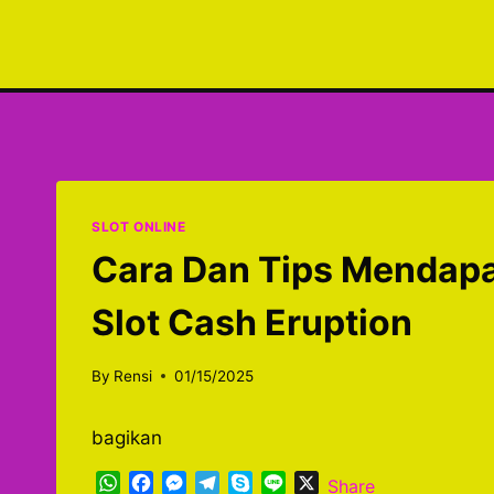
Skip
to
content
SLOT ONLINE
Cara Dan Tips Mendapa
Slot Cash Eruption
By
Rensi
01/15/2025
bagikan
W
F
M
T
S
L
X
Share