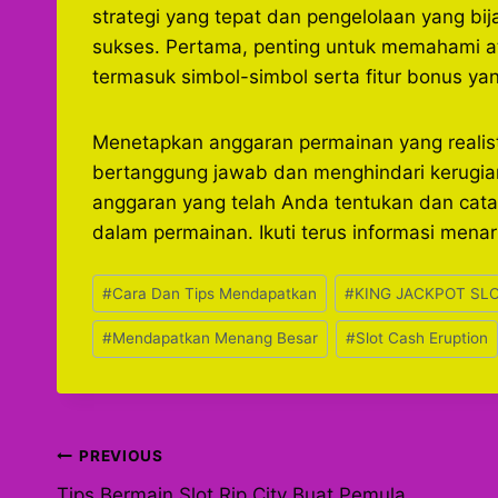
strategi yang tepat dan pengelolaan yang b
sukses. Pertama, penting untuk memahami 
termasuk simbol-simbol serta fitur bonus y
Menetapkan anggaran permainan yang reali
bertanggung jawab dan menghindari kerugian 
anggaran yang telah Anda tentukan dan cata
dalam permainan. Ikuti terus informasi menar
Post
#
Cara Dan Tips Mendapatkan
#
KING JACKPOT SL
Tags:
#
Mendapatkan Menang Besar
#
Slot Cash Eruption
Post
PREVIOUS
Tips Bermain Slot Rip City Buat Pemula