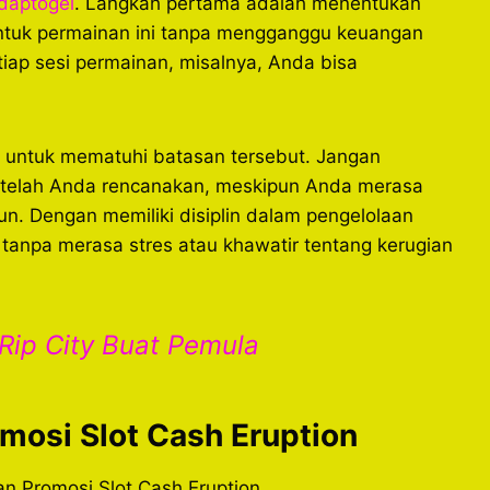
daptogel
. Langkah pertama adalah menentukan
ntuk permainan ini tanpa mengganggu keuangan
etiap sesi permainan, misalnya, Anda bisa
.
 untuk mematuhi batasan tersebut. Jangan
g telah Anda rencanakan, meskipun Anda merasa
n. Dengan memiliki disiplin dalam pengelolaan
anpa merasa stres atau khawatir tentang kerugian
 Rip City Buat Pemula
mosi Slot Cash Eruption