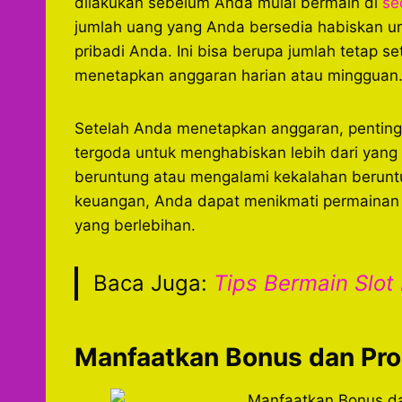
dilakukan sebelum Anda mulai bermain di
se
jumlah uang yang Anda bersedia habiskan u
pribadi Anda. Ini bisa berupa jumlah tetap s
menetapkan anggaran harian atau mingguan
Setelah Anda menetapkan anggaran, penting
tergoda untuk menghabiskan lebih dari yan
beruntung atau mengalami kekalahan beruntu
keuangan, Anda dapat menikmati permainan t
yang berlebihan.
Baca Juga:
Tips Bermain Slot
Manfaatkan Bonus dan Pro