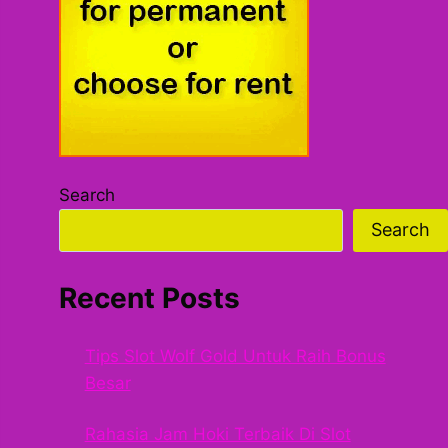
Search
Search
Recent Posts
Tips Slot Wolf Gold Untuk Raih Bonus
Besar
Rahasia Jam Hoki Terbaik Di Slot