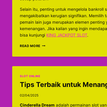
Selain itu, penting untuk mengelola bankroll
mengakibatkan kerugian signifikan. Memilih 
pemain lain juga merupakan elemen penting
kemenangan. Jika kalian yang ingin mendapat
bisa kunjungi
KING JACKPOT SLOT
.
STRATEGI
READ MORE
EFEKTIF
BERMAIN
SLOT
HOCKEY
ATTACK
UNTUK
SLOT ONLINE
MENANG
Tips Terbaik untuk Menang
BESAR
02/04/2025
Cinderella Dream
adalah permainan slot yang 