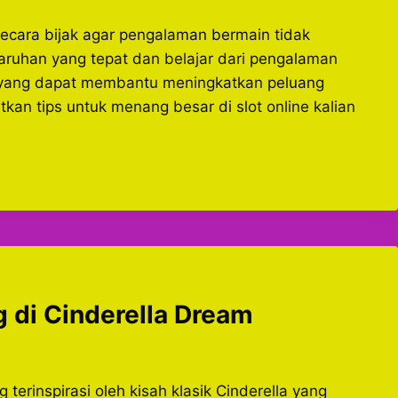
 secara bijak agar pengalaman bermain tidak
taruhan yang tepat dan belajar dari pengalaman
 yang dapat membantu meningkatkan peluang
kan tips untuk menang besar di slot online kalian
 di Cinderella Dream
terinspirasi oleh kisah klasik Cinderella yang