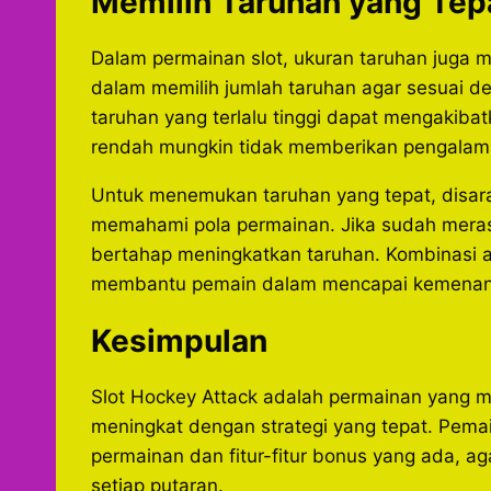
Memilih Taruhan yang Tep
Dalam permainan slot, ukuran taruhan juga 
dalam memilih jumlah taruhan agar sesuai de
taruhan yang terlalu tinggi dapat mengakiba
rendah mungkin tidak memberikan pengalam
Untuk menemukan taruhan yang tepat, disara
memahami pola permainan. Jika sudah merasa
bertahap meningkatkan taruhan. Kombinasi a
membantu pemain dalam mencapai kemenang
Kesimpulan
Slot Hockey Attack adalah permainan yang 
meningkat dengan strategi yang tepat. Pem
permainan dan fitur-fitur bonus yang ada, 
setiap putaran.