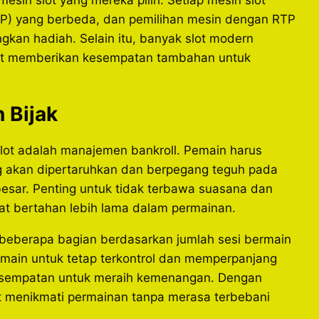
TP) yang berbeda, dan pemilihan mesin dengan RTP
kan hadiah. Selain itu, banyak slot modern
apat memberikan kesempatan tambahan untuk
 Bijak
slot adalah manajemen bankroll. Pemain harus
 akan dipertaruhkan dan berpegang teguh pada
besar. Penting untuk tidak terbawa suasana dan
at bertahan lebih lama dalam permainan.
 beberapa bagian berdasarkan jumlah sesi bermain
main untuk tetap terkontrol dan memperpanjang
esempatan untuk meraih kemenangan. Dengan
t menikmati permainan tanpa merasa terbebani