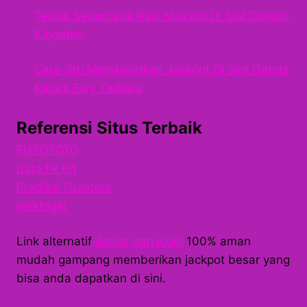
Teknik Sederhana Raih Maxwin Di Slot Dragon
Kingdom
Cara Jitu Mendapatkan Jackpot Di Slot Gatots
Kaca’s Fury Terbaru
Referensi Situs Terbaik
FUSOTOTO
data hk 6d
Prediksi Fusototo
waktogel
Link alternatif
daftar dan login
100% aman
mudah gampang memberikan jackpot besar yang
bisa anda dapatkan di sini.