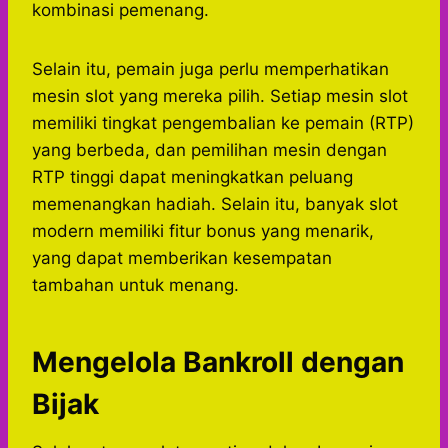
kombinasi pemenang.
Selain itu, pemain juga perlu memperhatikan
mesin slot yang mereka pilih. Setiap mesin slot
memiliki tingkat pengembalian ke pemain (RTP)
yang berbeda, dan pemilihan mesin dengan
RTP tinggi dapat meningkatkan peluang
memenangkan hadiah. Selain itu, banyak slot
modern memiliki fitur bonus yang menarik,
yang dapat memberikan kesempatan
tambahan untuk menang.
Mengelola Bankroll dengan
Bijak