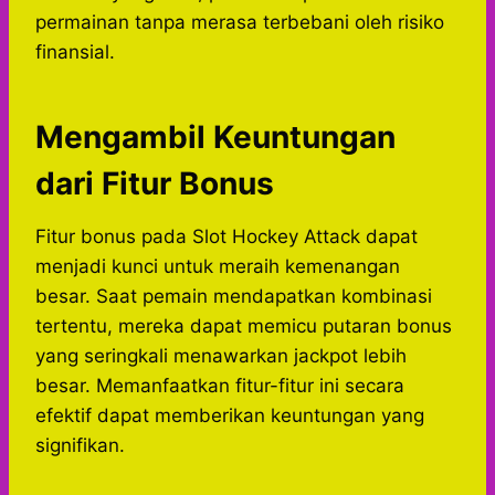
permainan tanpa merasa terbebani oleh risiko
finansial.
Mengambil Keuntungan
dari Fitur Bonus
Fitur bonus pada Slot Hockey Attack dapat
menjadi kunci untuk meraih kemenangan
besar. Saat pemain mendapatkan kombinasi
tertentu, mereka dapat memicu putaran bonus
yang seringkali menawarkan jackpot lebih
besar. Memanfaatkan fitur-fitur ini secara
efektif dapat memberikan keuntungan yang
signifikan.