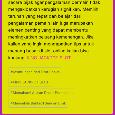
secara bijak agar pengalaman bermain tidak
mengakibatkan kerugian signifikan. Memilih
taruhan yang tepat dan belajar dari
pengalaman pemain lain juga merupakan
elemen penting yang dapat membantu
meningkatkan peluang kemenangan. Jika
kalian yang ingin mendapatkan tips untuk
menang besar di slot online kalian bisa
kunjungi
KING JACKPOT SLOT
.
Post
#
Keuntungan dari Fitur Bonus
Tags:
#
KING JACKPOT SLOT
#
Memahami Aturan Dasar Permainan
#
Mengelola Bankroll dengan Bijak