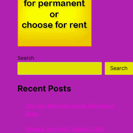
Search
Search
Recent Posts
Tips Slot Wolf Gold Untuk Raih Bonus
Besar
Rahasia Jam Hoki Terbaik Di Slot