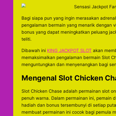
Bagi siapa pun yang ingin merasakan adrena
pengalaman bermain yang menarik dengan vis
bonus yang dapat meningkatkan peluang jack
teliti.
Dibawah ini
KING JACKPOT SLOT
akan membah
memaksimalkan pengalaman bermain Slot Chi
menguntungkan dan menyenangkan bagi se
Mengenal Slot Chicken Ch
Slot Chicken Chase adalah permainan slot o
penuh warna. Dalam permainan ini, pemain d
hadiah dan bonus tersembunyi di setiap pu
membuat permainan ini cocok bagi pemula m