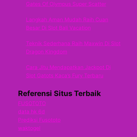
Gates Of Olympus Super Scatter
Langkah Aman Mudah Raih Cuan
Besar Di Slot Bali Vacation
Teknik Sederhana Raih Maxwin Di Slot
Dragon Kingdom
Cara Jitu Mendapatkan Jackpot Di
Slot Gatots Kaca’s Fury Terbaru
Referensi Situs Terbaik
FUSOTOTO
data hk 6d
Prediksi Fusototo
waktogel