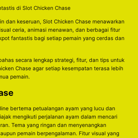
lin dan keseruan, Slot Chicken Chase menawarkan
ual ceria, animasi menawan, dan berbagai fitur
pot fantastis bagi setiap pemain yang cerdas dan
as secara lengkap strategi, fitur, dan tips untuk
cken Chase agar setiap kesempatan terasa lebih
mua pemain.
ase
nline bertema petualangan ayam yang lucu dan
iajak mengikuti perjalanan ayam dalam mencari
taran. Tema yang ringan dan menyenangkan
aupun pemain berpengalaman. Fitur visual yang