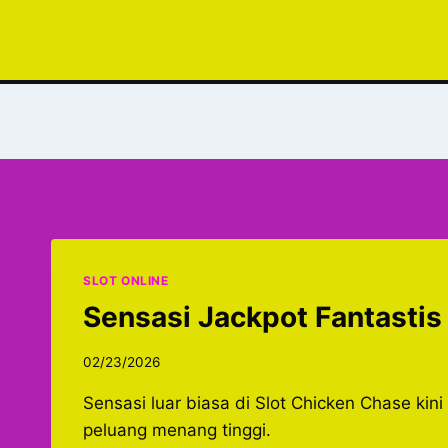
Skip
to
content
SLOT ONLINE
Sensasi Jackpot Fantastis
02/23/2026
Sensasi luar biasa di Slot Chicken Chase kin
peluang menang tinggi.