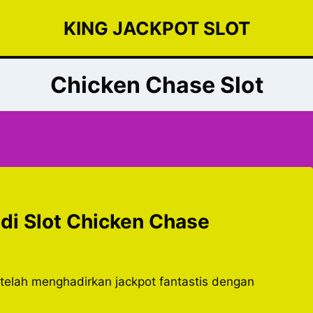
KING JACKPOT SLOT
Chicken Chase Slot
 di Slot Chicken Chase
i telah menghadirkan jackpot fantastis dengan