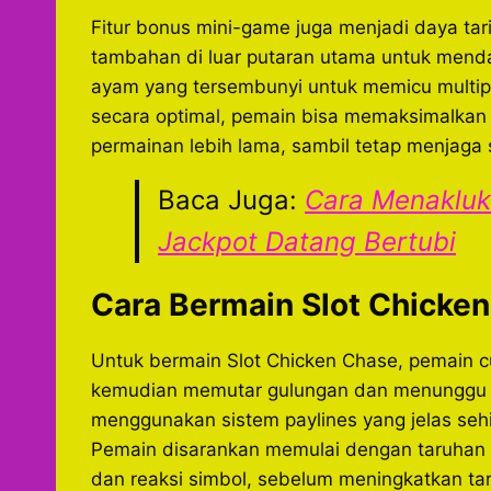
Fitur bonus mini-game juga menjadi daya tar
tambahan di luar putaran utama untuk mendap
ayam yang tersembunyi untuk memicu multipli
secara optimal, pemain bisa memaksimalkan 
permainan lebih lama, sambil tetap menjaga s
Baca Juga:
Cara Menakluk
Jackpot Datang Bertubi
Cara Bermain Slot Chicke
Untuk bermain Slot Chicken Chase, pemain c
kemudian memutar gulungan dan menunggu ha
menggunakan sistem paylines yang jelas se
Pemain disarankan memulai dengan taruhan k
dan reaksi simbol, sebelum meningkatkan tar