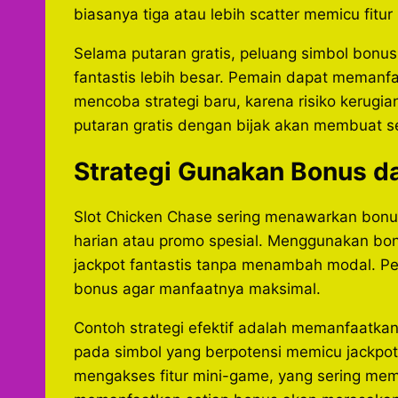
biasanya tiga atau lebih scatter memicu fitur i
Selama putaran gratis, peluang simbol bonus
fantastis lebih besar. Pemain dapat memanfaa
mencoba strategi baru, karena risiko kerug
putaran gratis dengan bijak akan membuat se
Strategi Gunakan Bonus d
Slot Chicken Chase sering menawarkan bonus
harian atau promo spesial. Menggunakan bon
jackpot fantastis tanpa menambah modal. P
bonus agar manfaatnya maksimal.
Contoh strategi efektif adalah memanfaatkan
pada simbol yang berpotensi memicu jackpot.
mengakses fitur mini-game, yang sering memb