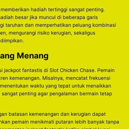
memberikan hadiah tertinggi sangat penting.
diah besar jika muncul di beberapa garis
gi taruhan dan memperhatikan peluang kombinasi
en, mengurangi risiko kerugian, sekaligus
 diimpikan.
luang Menang
i jackpot fantastis di Slot Chicken Chase. Pemain
tren kemenangan. Misalnya, mencatat frekuensi
 menentukan waktu yang tepat untuk menaikkan
a sangat penting agar pengalaman bermain tetap
engan batasan kemenangan dan kerugian dapat
inkan pemain menikmati putaran lebih banyak tanpa