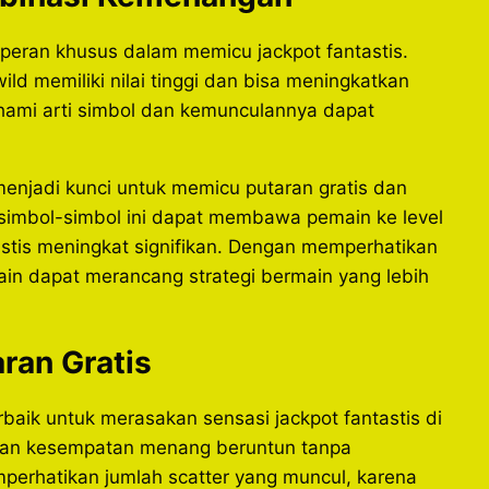
i peran khusus dalam memicu jackpot fantastis.
ld memiliki nilai tinggi dan bisa meningkatkan
mi arti simbol dan kemunculannya dapat
 menjadi kunci untuk memicu putaran gratis dan
i simbol-simbol ini dapat membawa pemain ke level
astis meningkat signifikan. Dengan memperhatikan
ain dapat merancang strategi bermain yang lebih
ran Gratis
erbaik untuk merasakan sensasi jackpot fantastis di
ikan kesempatan menang beruntun tanpa
erhatikan jumlah scatter yang muncul, karena