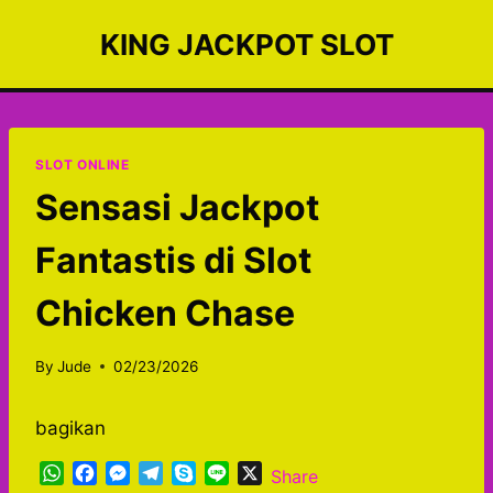
Skip
KING JACKPOT SLOT
to
content
SLOT ONLINE
Sensasi Jackpot
Fantastis di Slot
Chicken Chase
By
Jude
02/23/2026
bagikan
W
F
M
T
S
L
X
Share