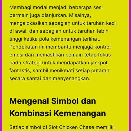
Membagi modal menjadi beberapa sesi
bermain juga dianjurkan. Misalnya,
mengalokasikan sebagian untuk taruhan kecil
di awal, dan sebagian untuk taruhan lebih
tinggi ketika pola kemenangan terlihat.
Pendekatan ini membantu menjaga kontrol
emosi dan memastikan pemain tetap fokus
pada strategi untuk mendapatkan jackpot
fantastis, sambil menikmati setiap putaran
secara santai dan menyenangkan.
Mengenal Simbol dan
Kombinasi Kemenangan
Setiap simbol di Slot Chicken Chase memiliki