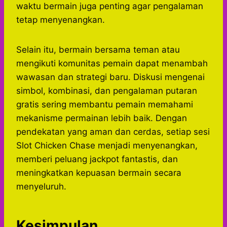
waktu bermain juga penting agar pengalaman
tetap menyenangkan.
Selain itu, bermain bersama teman atau
mengikuti komunitas pemain dapat menambah
wawasan dan strategi baru. Diskusi mengenai
simbol, kombinasi, dan pengalaman putaran
gratis sering membantu pemain memahami
mekanisme permainan lebih baik. Dengan
pendekatan yang aman dan cerdas, setiap sesi
Slot Chicken Chase menjadi menyenangkan,
memberi peluang jackpot fantastis, dan
meningkatkan kepuasan bermain secara
menyeluruh.
Kesimpulan