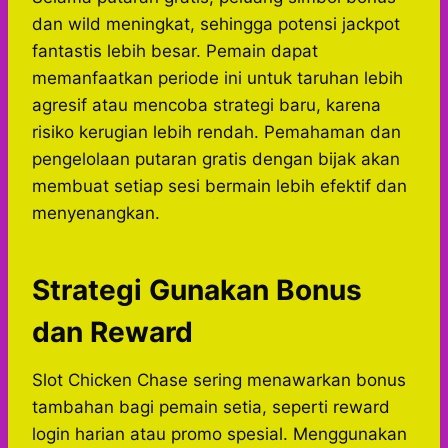
dan wild meningkat, sehingga potensi jackpot
fantastis lebih besar. Pemain dapat
memanfaatkan periode ini untuk taruhan lebih
agresif atau mencoba strategi baru, karena
risiko kerugian lebih rendah. Pemahaman dan
pengelolaan putaran gratis dengan bijak akan
membuat setiap sesi bermain lebih efektif dan
menyenangkan.
Strategi Gunakan Bonus
dan Reward
Slot Chicken Chase sering menawarkan bonus
tambahan bagi pemain setia, seperti reward
login harian atau promo spesial. Menggunakan