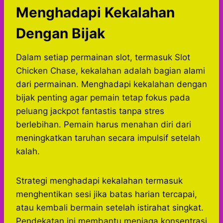
Menghadapi Kekalahan
Dengan Bijak
Dalam setiap permainan slot, termasuk Slot
Chicken Chase, kekalahan adalah bagian alami
dari permainan. Menghadapi kekalahan dengan
bijak penting agar pemain tetap fokus pada
peluang jackpot fantastis tanpa stres
berlebihan. Pemain harus menahan diri dari
meningkatkan taruhan secara impulsif setelah
kalah.
Strategi menghadapi kekalahan termasuk
menghentikan sesi jika batas harian tercapai,
atau kembali bermain setelah istirahat singkat.
Pendekatan ini membantu menjaga konsentrasi