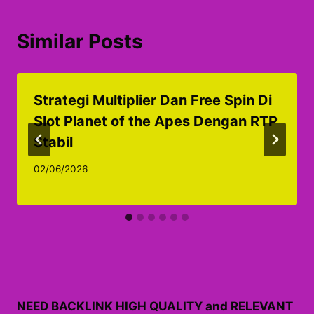
Similar Posts
Strategi Multiplier Dan Free Spin Di
Slot Planet of the Apes Dengan RTP
Stabil
02/06/2026
NEED BACKLINK HIGH QUALITY and RELEVANT