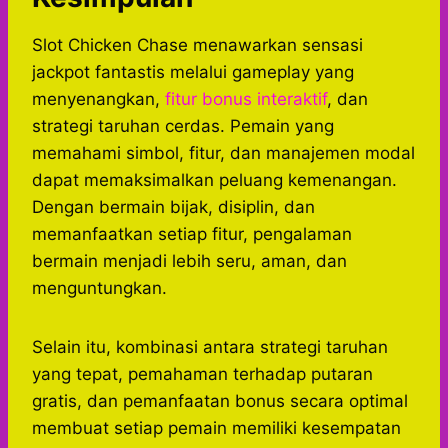
Slot Chicken Chase menawarkan sensasi
jackpot fantastis melalui gameplay yang
menyenangkan,
fitur bonus interaktif
, dan
strategi taruhan cerdas. Pemain yang
memahami simbol, fitur, dan manajemen modal
dapat memaksimalkan peluang kemenangan.
Dengan bermain bijak, disiplin, dan
memanfaatkan setiap fitur, pengalaman
bermain menjadi lebih seru, aman, dan
menguntungkan.
Selain itu, kombinasi antara strategi taruhan
yang tepat, pemahaman terhadap putaran
gratis, dan pemanfaatan bonus secara optimal
membuat setiap pemain memiliki kesempatan