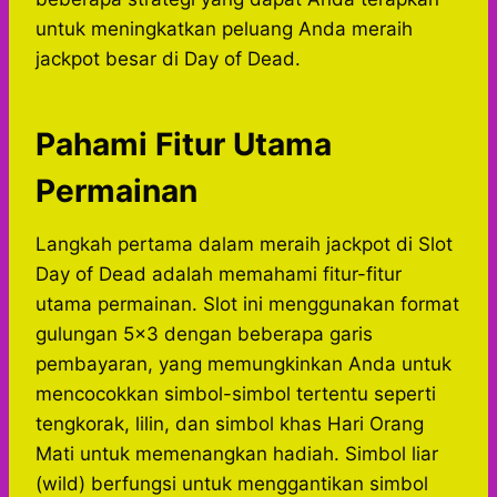
untuk meningkatkan peluang Anda meraih
jackpot besar di Day of Dead.
Pahami Fitur Utama
Permainan
Langkah pertama dalam meraih jackpot di Slot
Day of Dead adalah memahami fitur-fitur
utama permainan. Slot ini menggunakan format
gulungan 5×3 dengan beberapa garis
pembayaran, yang memungkinkan Anda untuk
mencocokkan simbol-simbol tertentu seperti
tengkorak, lilin, dan simbol khas Hari Orang
Mati untuk memenangkan hadiah. Simbol liar
(wild) berfungsi untuk menggantikan simbol