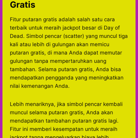
Gratis
Fitur putaran gratis adalah salah satu cara
terbaik untuk meraih jackpot besar di Day of
Dead. Simbol pencar (scatter) yang muncul tiga
kali atau lebih di gulungan akan memicu
putaran gratis, di mana Anda dapat memutar
gulungan tanpa mempertaruhkan uang
tambahan. Selama putaran gratis, Anda bisa
mendapatkan pengganda yang meningkatkan
nilai kemenangan Anda.
Lebih menariknya, jika simbol pencar kembali
muncul selama putaran gratis, Anda akan
mendapatkan tambahan putaran gratis lagi.
Fitur ini memberi kesempatan untuk meraih
jackpot tanpa mengeluarkan biaya lebih,