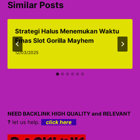
Similar Posts
Strategi Halus Menemukan Waktu
Emas Slot Gorilla Mayhem
12/03/2025
NEED BACKLINK HIGH QUALITY and RELEVANT
?
let us help.
click here