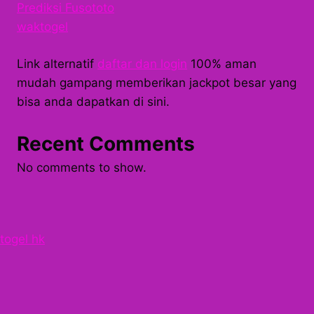
Prediksi Fusototo
waktogel
Link alternatif
daftar dan login
100% aman
mudah gampang memberikan jackpot besar yang
bisa anda dapatkan di sini.
Recent Comments
No comments to show.
togel hk