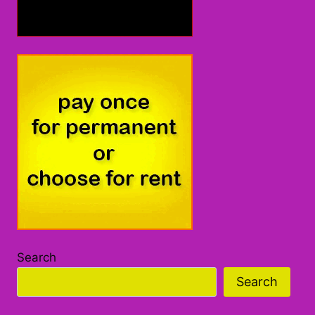
Search
Search