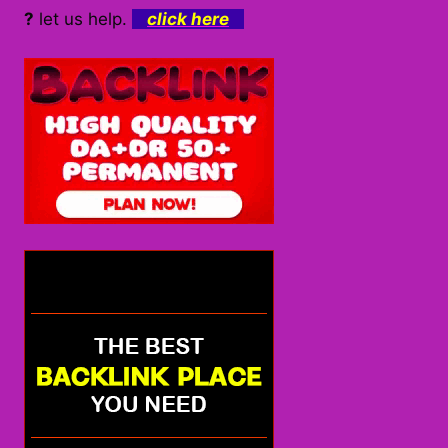
?
let us help.
click here