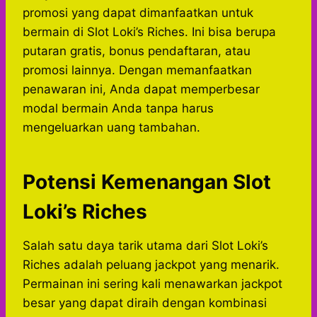
promosi yang dapat dimanfaatkan untuk
bermain di Slot Loki’s Riches. Ini bisa berupa
putaran gratis, bonus pendaftaran, atau
promosi lainnya. Dengan memanfaatkan
penawaran ini, Anda dapat memperbesar
modal bermain Anda tanpa harus
mengeluarkan uang tambahan.
Potensi Kemenangan Slot
Loki’s Riches
Salah satu daya tarik utama dari Slot Loki’s
Riches adalah peluang jackpot yang menarik.
Permainan ini sering kali menawarkan jackpot
besar yang dapat diraih dengan kombinasi