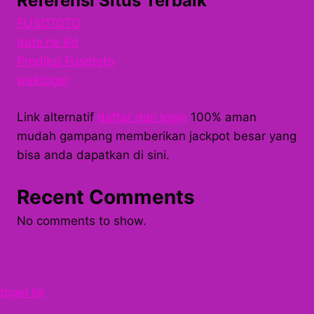
Referensi Situs Terbaik
FUSOTOTO
data hk 6d
Prediksi Fusototo
waktogel
Link alternatif
daftar dan login
100% aman
mudah gampang memberikan jackpot besar yang
bisa anda dapatkan di sini.
Recent Comments
No comments to show.
togel hk