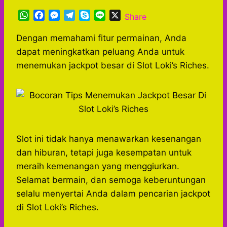
W
F
M
T
S
L
X
Share
h
a
e
e
k
i
a
c
s
l
y
n
Dengan memahami fitur permainan, Anda
t
e
s
e
p
e
dapat meningkatkan peluang Anda untuk
s
b
e
g
e
menemukan jackpot besar di Slot Loki’s Riches.
A
o
n
r
p
o
g
a
p
k
e
m
r
Slot ini tidak hanya menawarkan kesenangan
dan hiburan, tetapi juga kesempatan untuk
meraih kemenangan yang menggiurkan.
Selamat bermain, dan semoga keberuntungan
selalu menyertai Anda dalam pencarian jackpot
di Slot Loki’s Riches.