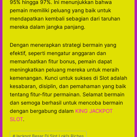
95% hingga 97%. Ini menunjukkan bahwa
pemain memiliki peluang yang baik untuk
mendapatkan kembali sebagian dari taruhan
mereka dalam jangka panjang.
Dengan menerapkan strategi bermain yang
efektif, seperti mengatur anggaran dan
memanfaatkan fitur bonus, pemain dapat
meningkatkan peluang mereka untuk meraih
kemenangan. Kunci untuk sukses di Slot adalah
kesabaran, disiplin, dan pemahaman yang baik
tentang fitur-fitur permainan. Selamat bermain
dan semoga berhasil untuk mencoba bermain
dengan bergabung dalam
KING JACKPOT
SLOT
.
Post
#
Jackpot Besar Di Slot Loki’s Riches