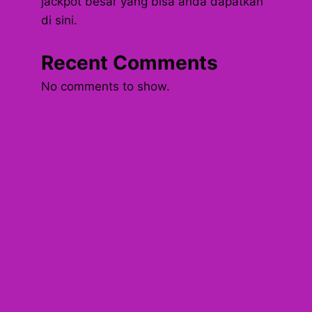
jackpot besar yang bisa anda dapatkan
di sini.
Recent Comments
No comments to show.