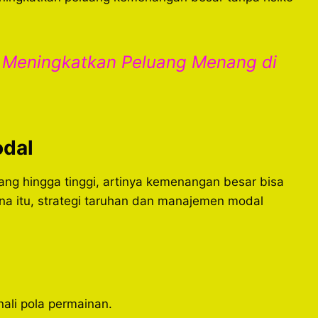
Meningkatkan Peluang Menang di
odal
sedang hingga tinggi, artinya kemenangan besar bisa
rena itu, strategi taruhan dan manajemen modal
ali pola permainan.