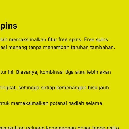
Spins
ah memaksimalkan fitur free spins. Free spins
asi menang tanpa menambah taruhan tambahan.
ur ini. Biasanya, kombinasi tiga atau lebih akan
eningkat, sehingga setiap kemenangan bisa jauh
untuk memaksimalkan potensi hadiah selama
eningkatkan peluang kemenangan besar tanpa risiko