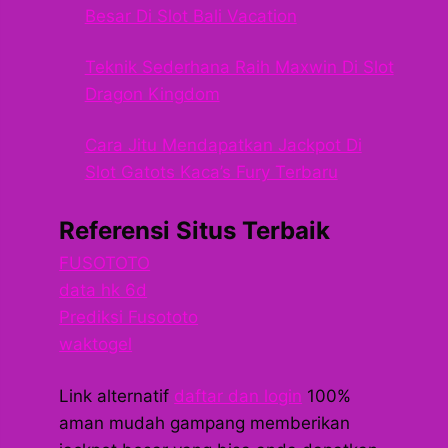
Besar Di Slot Bali Vacation
Teknik Sederhana Raih Maxwin Di Slot
Dragon Kingdom
Cara Jitu Mendapatkan Jackpot Di
Slot Gatots Kaca’s Fury Terbaru
Referensi Situs Terbaik
FUSOTOTO
data hk 6d
Prediksi Fusototo
waktogel
Link alternatif
daftar dan login
100%
aman mudah gampang memberikan