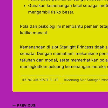
Gunakan kemenangan kecil sebagai moti
mengambil risiko besar.
Pola dan psikologi ini membantu pemain teta
ketika muncul.
Kemenangan di slot Starlight Princess tida
semata. Dengan memahami mekanisme perma
taruhan dan modal, serta memerhatikan pola
meningkatkan peluang kemenangan mereka se
Post
#
KING JACKPOT SLOT
#
Menang Slot Starlight Prin
Tags:
Post
PREVIOUS