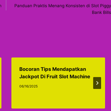
n
Panduan Praktis Menang Konsisten di Slot Piggy
Bank Bills
Bocoran Tips Mendapatkan
Jackpot Di Fruit Slot Machine
06/16/2025