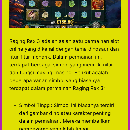
Raging Rex 3 adalah salah satu permainan slot
online yang dikenal dengan tema dinosaur dan
fitur-fitur menarik. Dalam permainan ini,
terdapat berbagai simbol yang memiliki nilai
dan fungsi masing-masing. Berikut adalah
beberapa varian simbol yang biasanya
terdapat dalam permainan Raging Rex 3:
Simbol Tinggi: Simbol ini biasanya terdiri
dari gambar dino atau karakter penting
dalam permainan. Mereka memberikan
pembayaran yang lebih tinggi