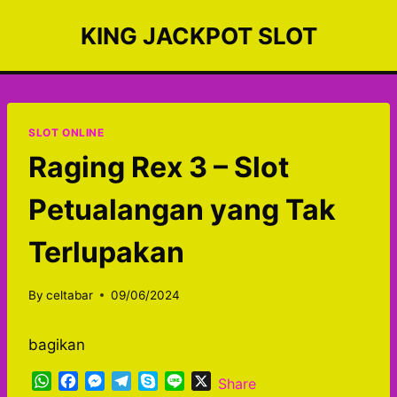
Skip
KING JACKPOT SLOT
to
content
SLOT ONLINE
Raging Rex 3 – Slot
Petualangan yang Tak
Terlupakan
By
celtabar
09/06/2024
bagikan
W
F
M
T
S
L
X
Share