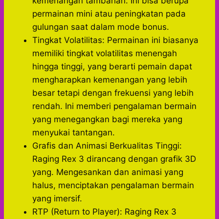
kemenangan tambahan. Ini bisa berupa
permainan mini atau peningkatan pada
gulungan saat dalam mode bonus.
Tingkat Volatilitas: Permainan ini biasanya
memiliki tingkat volatilitas menengah
hingga tinggi, yang berarti pemain dapat
mengharapkan kemenangan yang lebih
besar tetapi dengan frekuensi yang lebih
rendah. Ini memberi pengalaman bermain
yang menegangkan bagi mereka yang
menyukai tantangan.
Grafis dan Animasi Berkualitas Tinggi:
Raging Rex 3 dirancang dengan grafik 3D
yang. Mengesankan dan animasi yang
halus, menciptakan pengalaman bermain
yang imersif.
RTP (Return to Player): Raging Rex 3