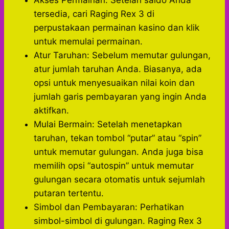
Akses Permainan: Setelah saldo Anda
tersedia, cari Raging Rex 3 di
perpustakaan permainan kasino dan klik
untuk memulai permainan.
Atur Taruhan: Sebelum memutar gulungan,
atur jumlah taruhan Anda. Biasanya, ada
opsi untuk menyesuaikan nilai koin dan
jumlah garis pembayaran yang ingin Anda
aktifkan.
Mulai Bermain: Setelah menetapkan
taruhan, tekan tombol “putar” atau “spin”
untuk memutar gulungan. Anda juga bisa
memilih opsi “autospin” untuk memutar
gulungan secara otomatis untuk sejumlah
putaran tertentu.
Simbol dan Pembayaran: Perhatikan
simbol-simbol di gulungan. Raging Rex 3