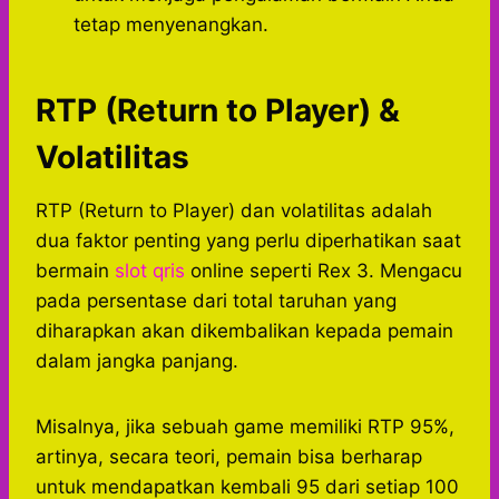
tetap menyenangkan.
RTP (Return to Player) &
Volatilitas
RTP (Return to Player) dan volatilitas adalah
dua faktor penting yang perlu diperhatikan saat
bermain
slot qris
online seperti Rex 3. Mengacu
pada persentase dari total taruhan yang
diharapkan akan dikembalikan kepada pemain
dalam jangka panjang.
Misalnya, jika sebuah game memiliki RTP 95%,
artinya, secara teori, pemain bisa berharap
untuk mendapatkan kembali 95 dari setiap 100