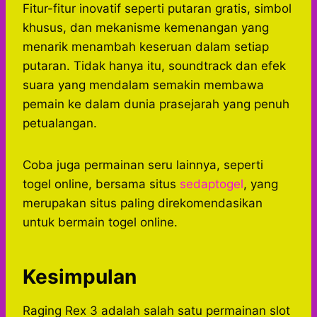
Fitur-fitur inovatif seperti putaran gratis, simbol
khusus, dan mekanisme kemenangan yang
menarik menambah keseruan dalam setiap
putaran. Tidak hanya itu, soundtrack dan efek
suara yang mendalam semakin membawa
pemain ke dalam dunia prasejarah yang penuh
petualangan.
Coba juga permainan seru lainnya, seperti
togel online, bersama situs
sedaptogel
, yang
merupakan situs paling direkomendasikan
untuk bermain togel online.
Kesimpulan
Raging Rex 3 adalah salah satu permainan slot