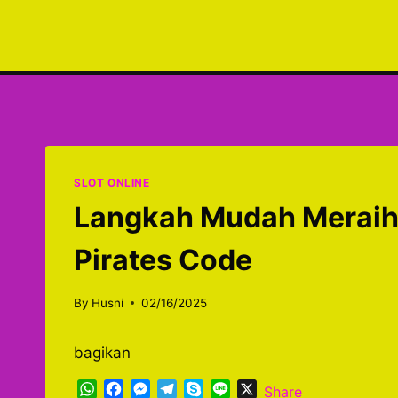
Skip
to
content
SLOT ONLINE
Langkah Mudah Meraih 
Pirates Code
By
Husni
02/16/2025
bagikan
W
F
M
T
S
L
X
Share