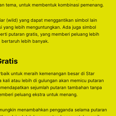
engan tema, untuk membentuk kombinasi pemenang.
liar (wild) yang dapat menggantikan simbol lain
yang lebih menguntungkan. Ada juga simbol
erti putaran gratis, yang memberi peluang lebih
bertaruh lebih banyak.
ratis
terbaik untuk meraih kemenangan besar di Star
a kali atau lebih di gulungan akan memicu putaran
isa mendapatkan sejumlah putaran tambahan tanpa
mberi peluang ekstra untuk menang.
ini mungkin menambahkan pengganda selama putaran