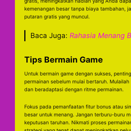
gratis, meningkatkan hadiah yang Anda dapa
kemenangan besar tanpa biaya tambahan, ja
putaran gratis yang muncul.
Baca Juga:
Rahasia Menang Be
Tips Bermain Game
Untuk bermain game dengan sukses, penting
permainan sebelum mulai bertaruh. Mulailah
dan beradaptasi dengan ritme permainan.
Fokus pada pemanfaatan fitur bonus atau si
besar untuk menang. Jangan terburu-buru me
keputusan taruhan. Nikmati proses permain
strategi yang tepat dapat meningkatkan pel