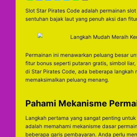
h
a
e
e
k
i
a
c
s
l
y
n
Slot Star Pirates Code adalah permainan sl
t
e
s
e
p
e
sentuhan bajak laut yang penuh aksi dan fitur
s
b
e
g
e
A
o
n
r
p
o
g
a
p
k
e
m
r
Permainan ini menawarkan peluang besar un
fitur bonus seperti putaran gratis, simbol l
di Star Pirates Code, ada beberapa langkah 
memaksimalkan peluang menang.
Pahami Mekanisme Perma
Langkah pertama yang sangat penting untuk
adalah memahami mekanisme dasar permainan
beberapa garis pembayaran. Anda perlu menc