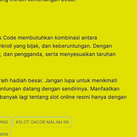
tes Code membutuhkan kombinasi antara
kroll yang bijak, dan keberuntungan. Dengan
iar, dan pengganda, serta menyesuaikan taruhan
aih hadiah besar. Jangan lupa untuk menikmati
untungan datang dengan sendirinya. Manfaatkan
banyak lagi tentang slot online resmi hanya dengan
NANG
#
SLOT GACOR MALAM INI
WIN