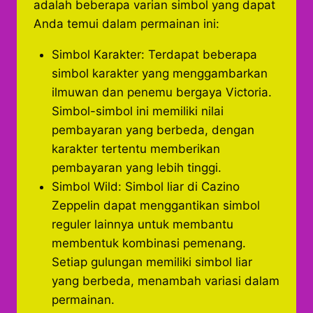
adalah beberapa varian simbol yang dapat
Anda temui dalam permainan ini:
Simbol Karakter: Terdapat beberapa
simbol karakter yang menggambarkan
ilmuwan dan penemu bergaya Victoria.
Simbol-simbol ini memiliki nilai
pembayaran yang berbeda, dengan
karakter tertentu memberikan
pembayaran yang lebih tinggi.
Simbol Wild: Simbol liar di Cazino
Zeppelin dapat menggantikan simbol
reguler lainnya untuk membantu
membentuk kombinasi pemenang.
Setiap gulungan memiliki simbol liar
yang berbeda, menambah variasi dalam
permainan.