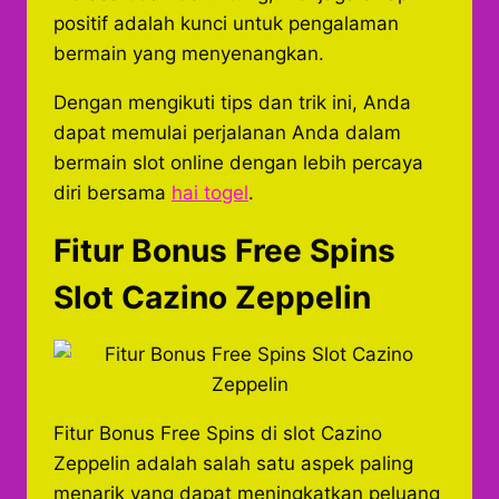
positif adalah kunci untuk pengalaman
bermain yang menyenangkan.
Dengan mengikuti tips dan trik ini, Anda
dapat memulai perjalanan Anda dalam
bermain slot online dengan lebih percaya
diri bersama
hai togel
.
Fitur Bonus Free Spins
Slot Cazino Zeppelin
Fitur Bonus Free Spins di slot Cazino
Zeppelin adalah salah satu aspek paling
menarik yang dapat meningkatkan peluang