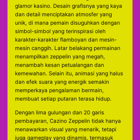
glamor kasino. Desain grafisnya yang kaya
dan detail menciptakan atmosfer yang
unik, di mana pemain disuguhkan dengan
simbol-simbol yang terinspirasi oleh
karakter-karakter flamboyan dan mesin-
mesin canggih. Latar belakang permainan
menampilkan zeppelin yang megah,
menambah kesan petualangan dan
kemewahan. Selain itu, animasi yang halus
dan efek suara yang energik semakin
memperkaya pengalaman bermain,
membuat setiap putaran terasa hidup.
Dengan lima gulungan dan 20 garis
pembayaran, Cazino Zeppelin tidak hanya
menawarkan visual yang menarik, tetapi
juga gameplay yang dinamis, termasuk