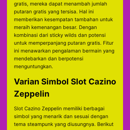
gratis, mereka dapat menambah jumlah
putaran gratis yang tersisa. Hal ini
memberikan kesempatan tambahan untuk
meraih kemenangan besar. Dengan
kombinasi dari sticky wilds dan potensi
untuk memperpanjang putaran gratis. Fitur
ini menawarkan pengalaman bermain yang
mendebarkan dan berpotensi
menguntungkan.
Varian Simbol Slot Cazino
Zeppelin
Slot Cazino Zeppelin memiliki berbagai
simbol yang menarik dan sesuai dengan
tema steampunk yang diusungnya. Berikut