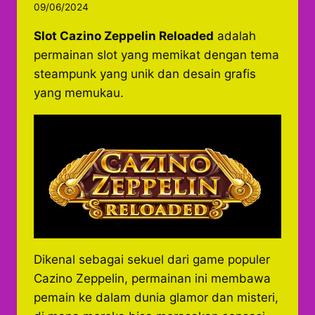
09/06/2024
Slot Cazino Zeppelin Reloaded
adalah
permainan slot yang memikat dengan tema
steampunk yang unik dan desain grafis
yang memukau.
Dikenal sebagai sekuel dari game populer
Cazino Zeppelin, permainan ini membawa
pemain ke dalam dunia glamor dan misteri,