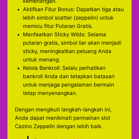
kemenangan.
Aktifkan Fitur Bonus: Dapatkan tiga atau
lebih simbol scatter (zeppelin) untuk
memicu fitur Putaran Gratis.
Manfaatkan Sticky Wilds: Selama
putaran gratis, simbol liar akan menjadi
sticky, meningkatkan peluang Anda
untuk menang.
Kelola Bankroll: Selalu perhatikan
bankroll Anda dan tetapkan batasan
untuk menjaga pengalaman bermain
tetap menyenangkan.
Dengan mengikuti langkah-langkah ini,
Anda dapat menikmati permainan slot
Cazino Zeppelin dengan lebih baik.