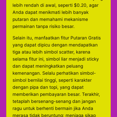
lebih rendah di awal, seperti $0.20, agar
Anda dapat menikmati lebih banyak
putaran dan memahami mekanisme
permainan tanpa risiko besar.
Selain itu, manfaatkan fitur Putaran Gratis
yang dapat dipicu dengan mendapatkan
tiga atau lebih simbol scatter, karena
selama fitur ini, simbol liar menjadi sticky
dan dapat meningkatkan peluang
kemenangan. Selalu perhatikan simbol-
simbol bernilai tinggi, seperti karakter
dengan pipa dan topi, yang dapat
memberikan pembayaran besar. Terakhir,
tetaplah bersenang-senang dan jangan
ragu untuk berhenti bermain jika Anda
merasa tidak beruntung; menjaga sikap