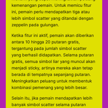
kemenangan pemain. Untuk memicu fitur
ini, pemain perlu mendapatkan tiga atau
lebih simbol scatter yang ditandai dengan
zeppelin pada gulungan.
Ketika fitur ini aktif, pemain akan diberikan
antara 10 hingga 20 putaran gratis,
tergantung pada jumlah simbol scatter
yang berhasil didapatkan. Selama putaran
gratis, semua simbol liar yang muncul akan
menjadi sticky, artinya mereka akan tetap
berada di tempatnya sepanjang putaran.
Meningkatkan peluang untuk membentuk
kombinasi pemenang yang lebih besar.
Selain itu, jika pemain mendapatkan lebih
banyak simbol scatter selama putaran