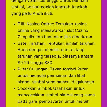
dengan volatilitas tinggi. Untuk bermain
slot ini, berikut adalah langkah-langkah
yang perlu Anda ikuti:
Pilih Kasino Online: Temukan kasino
online yang menawarkan slot Cazino
Zeppelin dan buat akun jika diperlukan.
Setel Taruhan: Tentukan jumlah taruhan
Anda dengan memilih dari rentang
taruhan yang tersedia, biasanya antara
$0.20 hingga $30.
Putar Gulungan: Tekan tombol Putar
untuk memulai permainan dan lihat
simbol-simbol yang muncul di gulungan.
Cocokkan Simbol: Usahakan untuk
mencocokkan simbol-simbol yang sama
pada garis pembayaran untuk meraih