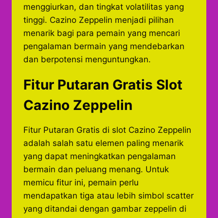
menggiurkan, dan tingkat volatilitas yang
tinggi. Cazino Zeppelin menjadi pilihan
menarik bagi para pemain yang mencari
pengalaman bermain yang mendebarkan
dan berpotensi menguntungkan.
Fitur Putaran Gratis Slot
Cazino Zeppelin
Fitur Putaran Gratis di slot Cazino Zeppelin
adalah salah satu elemen paling menarik
yang dapat meningkatkan pengalaman
bermain dan peluang menang. Untuk
memicu fitur ini, pemain perlu
mendapatkan tiga atau lebih simbol scatter
yang ditandai dengan gambar zeppelin di