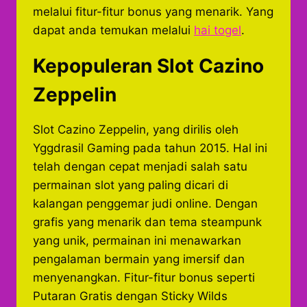
melalui fitur-fitur bonus yang menarik. Yang
dapat anda temukan melalui
hai togel
.
Kepopuleran Slot Cazino
Zeppelin
Slot Cazino Zeppelin, yang dirilis oleh
Yggdrasil Gaming pada tahun 2015. Hal ini
telah dengan cepat menjadi salah satu
permainan slot yang paling dicari di
kalangan penggemar judi online. Dengan
grafis yang menarik dan tema steampunk
yang unik, permainan ini menawarkan
pengalaman bermain yang imersif dan
menyenangkan. Fitur-fitur bonus seperti
Putaran Gratis dengan Sticky Wilds