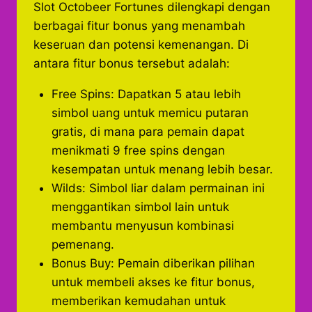
Slot Octobeer Fortunes dilengkapi dengan
berbagai fitur bonus yang menambah
keseruan dan potensi kemenangan. Di
antara fitur bonus tersebut adalah:
Free Spins: Dapatkan 5 atau lebih
simbol uang untuk memicu putaran
gratis, di mana para pemain dapat
menikmati 9 free spins dengan
kesempatan untuk menang lebih besar.
Wilds: Simbol liar dalam permainan ini
menggantikan simbol lain untuk
membantu menyusun kombinasi
pemenang.
Bonus Buy: Pemain diberikan pilihan
untuk membeli akses ke fitur bonus,
memberikan kemudahan untuk