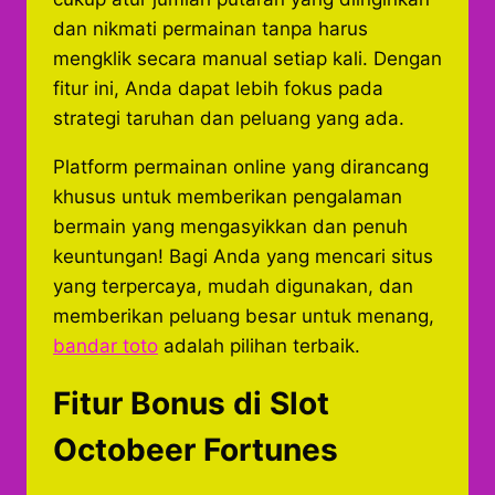
dan nikmati permainan tanpa harus
mengklik secara manual setiap kali. Dengan
fitur ini, Anda dapat lebih fokus pada
strategi taruhan dan peluang yang ada.
Platform permainan online yang dirancang
khusus untuk memberikan pengalaman
bermain yang mengasyikkan dan penuh
keuntungan! Bagi Anda yang mencari situs
yang terpercaya, mudah digunakan, dan
memberikan peluang besar untuk menang,
bandar toto
adalah pilihan terbaik.
Fitur Bonus di Slot
Octobeer Fortunes