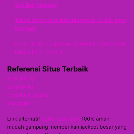
Slot Bali Vacation
Teknik Sederhana Raih Maxwin Di Slot Dragon
Kingdom
Cara Jitu Mendapatkan Jackpot Di Slot Gatots
Kaca’s Fury Terbaru
Referensi Situs Terbaik
FUSOTOTO
data hk 6d
Prediksi Fusototo
waktogel
Link alternatif
daftar dan login
100% aman
mudah gampang memberikan jackpot besar yang