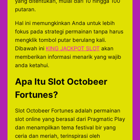
yang ditentukan, mulai dari 10 hingga 100
putaran.
Hal ini memungkinkan Anda untuk lebih
fokus pada strategi permainan tanpa harus
mengklik tombol putar berulang kali.
Dibawah ini
KING JACKPOT SLOT
akan
memberikan informasi menarik yang wajib
anda ketahui.
Apa Itu Slot Octobeer
Fortunes?
Slot Octobeer Fortunes adalah permainan
slot online yang berasal dari Pragmatic Play
dan menampilkan tema festival bir yang
ceria dan meriah, terinspirasi oleh