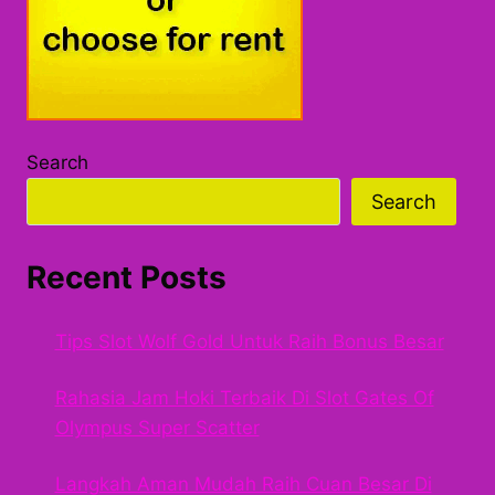
Search
Search
Recent Posts
Tips Slot Wolf Gold Untuk Raih Bonus Besar
Rahasia Jam Hoki Terbaik Di Slot Gates Of
Olympus Super Scatter
Langkah Aman Mudah Raih Cuan Besar Di