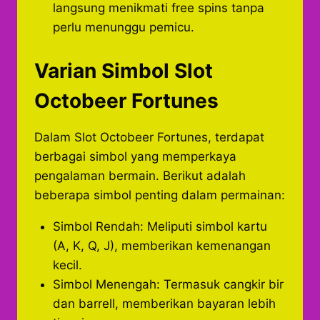
langsung menikmati free spins tanpa
perlu menunggu pemicu.
Varian Simbol Slot
Octobeer Fortunes
Dalam Slot Octobeer Fortunes, terdapat
berbagai simbol yang memperkaya
pengalaman bermain. Berikut adalah
beberapa simbol penting dalam permainan:
Simbol Rendah: Meliputi simbol kartu
(A, K, Q, J), memberikan kemenangan
kecil.
Simbol Menengah: Termasuk cangkir bir
dan barrell, memberikan bayaran lebih