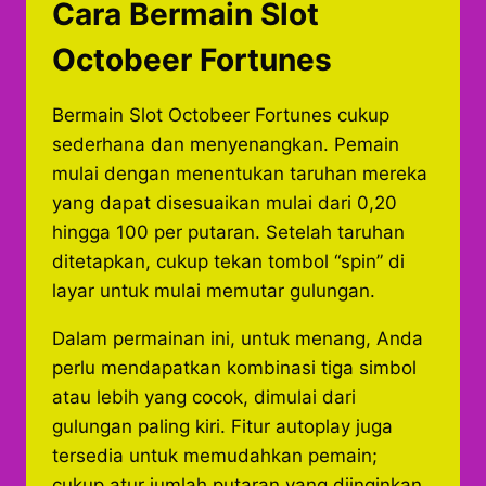
Cara Bermain Slot
Octobeer Fortunes
Bermain Slot Octobeer Fortunes cukup
sederhana dan menyenangkan. Pemain
mulai dengan menentukan taruhan mereka
yang dapat disesuaikan mulai dari 0,20
hingga 100 per putaran. Setelah taruhan
ditetapkan, cukup tekan tombol “spin” di
layar untuk mulai memutar gulungan.
Dalam permainan ini, untuk menang, Anda
perlu mendapatkan kombinasi tiga simbol
atau lebih yang cocok, dimulai dari
gulungan paling kiri. Fitur autoplay juga
tersedia untuk memudahkan pemain;
cukup atur jumlah putaran yang diinginkan