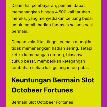
Dalam hal pembayaran, pemain dapat
memenangkan hingga 4,500 kali taruhan
mereka, yang menyediakan peluang besar
untuk meraih hadiah fantastis selama sesi
bermain.
Dengan volatilitas tinggi, pemain mungkin
tidak memenangkan hadiah sering. Tetapi
ketika kemenangan datang, biasanya
cukup besar, memberikan ketegangan
tambahan setiap kali gulungan berputar.
Keuntungan Bermain Slot
Octobeer Fortunes
Bermain Slot Octobeer Fortunes