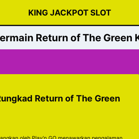
KING JACKPOT SLOT
Bermain Return of The Green 
Rungkad Return of The Green
mbangkan oleh Play’n GO menawarkan pengalaman