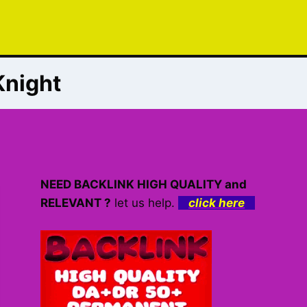
Knight
NEED BACKLINK HIGH QUALITY and
RELEVANT ?
let us help.
click here