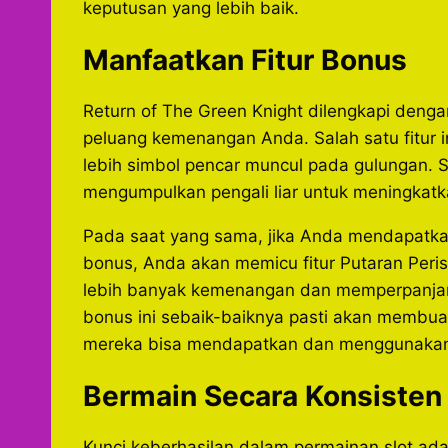
keputusan yang lebih baik.
Manfaatkan Fitur Bonus
Return of The Green Knight dilengkapi deng
peluang kemenangan Anda. Salah satu fitur ini
lebih simbol pencar muncul pada gulungan. S
mengumpulkan pengali liar untuk meningkatk
Pada saat yang sama, jika Anda mendapatkan
bonus, Anda akan memicu fitur Putaran Per
lebih banyak kemenangan dan memperpanjan
bonus ini sebaik-baiknya pasti akan membua
mereka bisa mendapatkan dan menggunakan
Bermain
Sec
ara
Konsisten 
Kunci keberhasilan dalam permainan slot ada