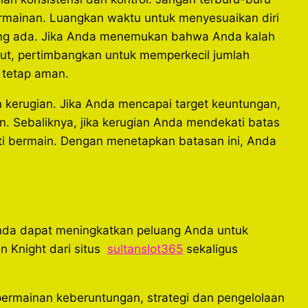
rmainan. Luangkan waktu untuk menyesuaikan diri
ng ada. Jika Anda menemukan bahwa Anda kalah
ut, pertimbangkan untuk memperkecil jumlah
 tetap aman.
 kerugian. Jika Anda mencapai target keuntungan,
an. Sebaliknya, jika kerugian Anda mendekati batas
ti bermain. Dengan menetapkan batasan ini, Anda
Anda dapat meningkatkan peluang Anda untuk
n Knight dari situs
sultanslot365
sekaligus
permainan keberuntungan, strategi dan pengelolaan