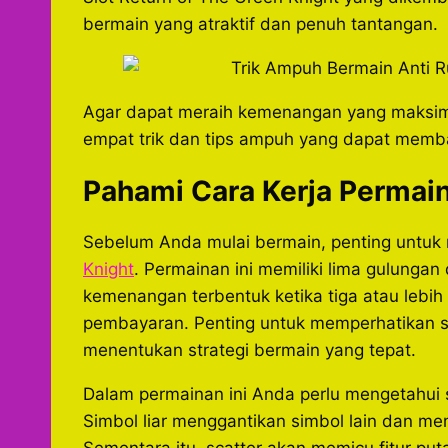
bermain yang atraktif dan penuh tantangan.
Agar dapat meraih kemenangan yang maksima
empat trik dan tips ampuh yang dapat memban
Pahami Cara Kerja Permai
Sebelum Anda mulai bermain, penting untuk
Knight
. Permainan ini memiliki lima gulunga
kemenangan terbentuk ketika tiga atau lebih
pembayaran. Penting untuk memperhatikan s
menentukan strategi bermain yang tepat.
Dalam permainan ini Anda perlu mengetahui s
Simbol liar menggantikan simbol lain dan 
Sementara itu, scatter akan memicu fitur puta