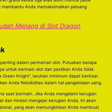
k
membantu Anda memaksimalkan peluang
Mudah Menang di Slot Dragon
ak
penting dalam permainan slot. Putuskan berapa
ya untuk bermain slot dan pastikan Anda tidak
he Green Knight”, taruhan minimum dapat berkisar
kan Anda fleksibilitas dalam hal pengelolaan uang.
sana saat bermain. Jika Anda mengalami kerugian
hat dan hindari mengejar kerugian Anda. Ini akan
osional, yang akan memungkinkan Anda membuat