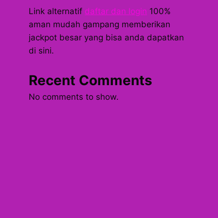
Link alternatif
daftar dan login
100%
aman mudah gampang memberikan
jackpot besar yang bisa anda dapatkan
di sini.
Recent Comments
No comments to show.