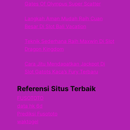
Gates Of Olympus Super Scatter
Langkah Aman Mudah Raih Cuan
Besar Di Slot Bali Vacation
Teknik Sederhana Raih Maxwin Di Slot
Dragon Kingdom
Cara Jitu Mendapatkan Jackpot Di
Slot Gatots Kaca’s Fury Terbaru
Referensi Situs Terbaik
FUSOTOTO
data hk 6d
Prediksi Fusototo
waktogel