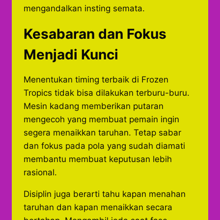
mengandalkan insting semata.
Kesabaran dan Fokus
Menjadi Kunci
Menentukan timing terbaik di Frozen
Tropics tidak bisa dilakukan terburu-buru.
Mesin kadang memberikan putaran
mengecoh yang membuat pemain ingin
segera menaikkan taruhan. Tetap sabar
dan fokus pada pola yang sudah diamati
membantu membuat keputusan lebih
rasional.
Disiplin juga berarti tahu kapan menahan
taruhan dan kapan menaikkan secara