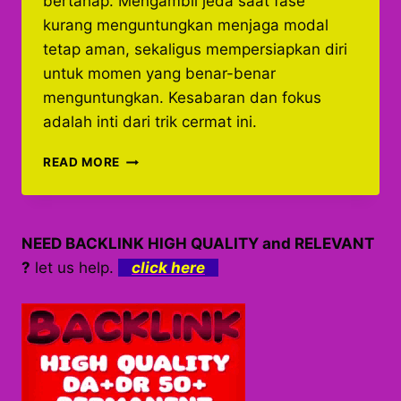
bertahap. Mengambil jeda saat fase
kurang menguntungkan menjaga modal
tetap aman, sekaligus mempersiapkan diri
untuk momen yang benar-benar
menguntungkan. Kesabaran dan fokus
adalah inti dari trik cermat ini.
TRIK
READ MORE
CERMAT
MENENTUKAN
TIMING
BERMAIN
NEED BACKLINK HIGH QUALITY and RELEVANT
SLOT
?
let us help.
click here
FROZEN
TROPICS