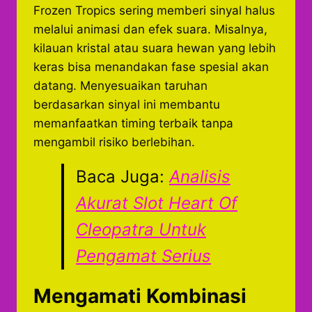
Frozen Tropics sering memberi sinyal halus
melalui animasi dan efek suara. Misalnya,
kilauan kristal atau suara hewan yang lebih
keras bisa menandakan fase spesial akan
datang. Menyesuaikan taruhan
berdasarkan sinyal ini membantu
memanfaatkan timing terbaik tanpa
mengambil risiko berlebihan.
Baca Juga:
Analisis
Akurat Slot Heart Of
Cleopatra Untuk
Pengamat Serius
Mengamati Kombinasi