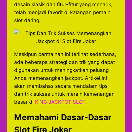
desain klasik dan fitur-fitur yang menarik,
telah menjadi favorit di kalangan pemain
slot daring.
Meskipun permainan ini terlihat sederhana,
ada beberapa strategi dan trik yang dapat
digunakan untuk meningkatkan peluang
Anda memenangkan jackpot. Artikel ini
akan membahas secara mendalam tips
dan trik sukses untuk meraih kemenangan
besar di
KING JACKPOT SLOT
.
Memahami Dasar-Dasar
Slot Fire Joker