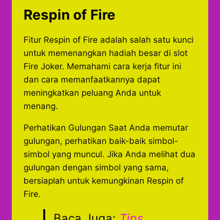
Respin of Fire
Fitur Respin of Fire adalah salah satu kunci
untuk memenangkan hadiah besar di slot
Fire Joker. Memahami cara kerja fitur ini
dan cara memanfaatkannya dapat
meningkatkan peluang Anda untuk
menang.
Perhatikan Gulungan Saat Anda memutar
gulungan, perhatikan baik-baik simbol-
simbol yang muncul. Jika Anda melihat dua
gulungan dengan simbol yang sama,
bersiaplah untuk kemungkinan Respin of
Fire.
Baca Juga:
Tips