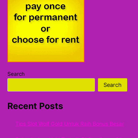
Search
Search
Recent Posts
Tips Slot Wolf Gold Untuk Raih Bonus Besar