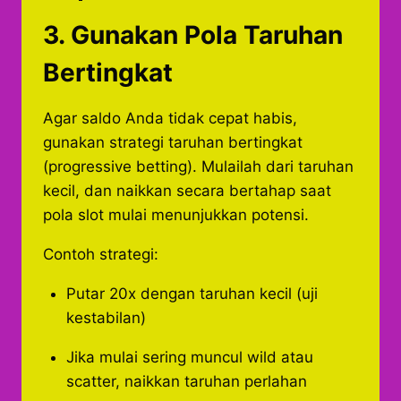
3. Gunakan Pola Taruhan
Bertingkat
Agar saldo Anda tidak cepat habis,
gunakan strategi taruhan bertingkat
(progressive betting). Mulailah dari taruhan
kecil, dan naikkan secara bertahap saat
pola slot mulai menunjukkan potensi.
Contoh strategi:
Putar 20x dengan taruhan kecil (uji
kestabilan)
Jika mulai sering muncul wild atau
scatter, naikkan taruhan perlahan