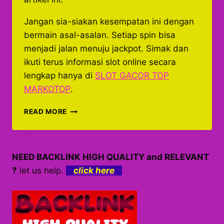
Jangan sia-siakan kesempatan ini dengan
bermain asal-asalan. Setiap spin bisa
menjadi jalan menuju jackpot. Simak dan
ikuti terus informasi slot online secara
lengkap hanya di
SLOT GACOR TOP
MARKOTOP
.
CARA
READ MORE
MENDAPATKAN
JACKPOT
BESAR
DI
NEED BACKLINK HIGH QUALITY and RELEVANT
SLOT
?
let us help.
click here
VAMPIRE’S
FATE