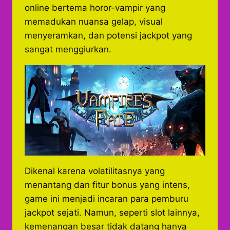
online bertema horor-vampir yang
memadukan nuansa gelap, visual
menyeramkan, dan potensi jackpot yang
sangat menggiurkan.
Dikenal karena volatilitasnya yang
menantang dan fitur bonus yang intens,
game ini menjadi incaran para pemburu
jackpot sejati. Namun, seperti slot lainnya,
kemenangan besar tidak datang hanya