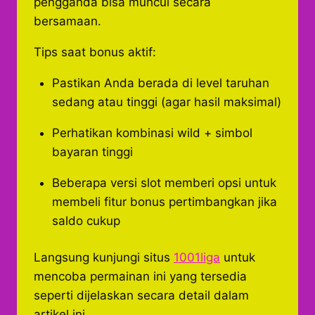
pengganda bisa muncul secara
bersamaan.
Tips saat bonus aktif:
Pastikan Anda berada di level taruhan
sedang atau tinggi (agar hasil maksimal)
Perhatikan kombinasi wild + simbol
bayaran tinggi
Beberapa versi slot memberi opsi untuk
membeli fitur bonus pertimbangkan jika
saldo cukup
Langsung kunjungi situs
1001liga
untuk
mencoba permainan ini yang tersedia
seperti dijelaskan secara detail dalam
artikel ini.