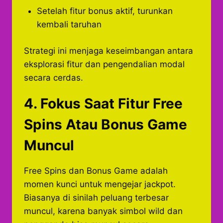
Setelah fitur bonus aktif, turunkan
kembali taruhan
Strategi ini menjaga keseimbangan antara
eksplorasi fitur dan pengendalian modal
secara cerdas.
4. Fokus Saat Fitur Free
Spins Atau Bonus Game
Muncul
Free Spins dan Bonus Game adalah
momen kunci untuk mengejar jackpot.
Biasanya di sinilah peluang terbesar
muncul, karena banyak simbol wild dan