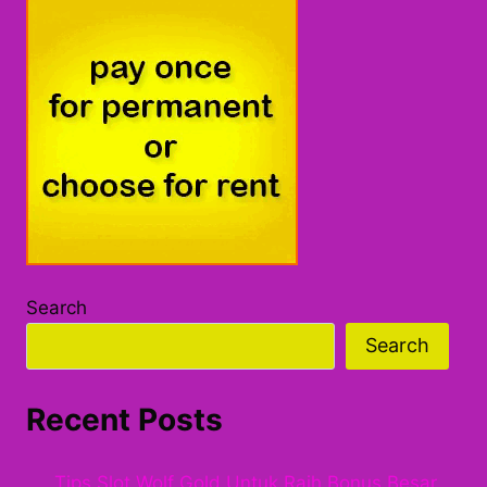
Search
Search
Recent Posts
Tips Slot Wolf Gold Untuk Raih Bonus Besar