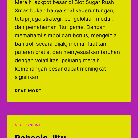
Meraih jackpot besar di Slot Sugar Rush
Xmas bukan hanya soal keberuntungan,
tetapi juga strategi, pengelolaan modal,
dan pemahaman fitur game. Dengan
memahami simbol dan bonus, mengelola
bankroll secara bijak, memanfaatkan
putaran gratis, dan menyesuaikan taruhan
dengan volatilitas, peluang meraih
kemenangan besar dapat meningkat
signifikan.
TIPS
READ MORE
AMPUH
MERAIH
JACKPOT
BESAR
DI
SLOT ONLINE
SLOT
SUGAR