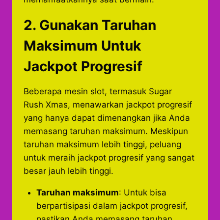
2. Gunakan Taruhan
Maksimum Untuk
Jackpot Progresif
Beberapa mesin slot, termasuk Sugar
Rush Xmas, menawarkan jackpot progresif
yang hanya dapat dimenangkan jika Anda
memasang taruhan maksimum. Meskipun
taruhan maksimum lebih tinggi, peluang
untuk meraih jackpot progresif yang sangat
besar jauh lebih tinggi.
Taruhan maksimum
: Untuk bisa
berpartisipasi dalam jackpot progresif,
pastikan Anda memasang taruhan