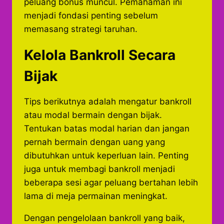
peluang bonus muncul. Pemahaman ini
menjadi fondasi penting sebelum
memasang strategi taruhan.
Kelola Bankroll Secara
Bijak
Tips berikutnya adalah mengatur bankroll
atau modal bermain dengan bijak.
Tentukan batas modal harian dan jangan
pernah bermain dengan uang yang
dibutuhkan untuk keperluan lain. Penting
juga untuk membagi bankroll menjadi
beberapa sesi agar peluang bertahan lebih
lama di meja permainan meningkat.
Dengan pengelolaan bankroll yang baik,