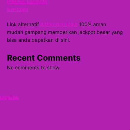
Prediksi Fusototo
waktogel
Link alternatif
daftar dan login
100% aman
mudah gampang memberikan jackpot besar yang
bisa anda dapatkan di sini.
Recent Comments
No comments to show.
togel hk