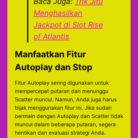
Baca Juga:
Trik Jitu
Menghasilkan
Jackpot di Slot Rise
of Atlantis
Manfaatkan Fitur
Autoplay dan Stop
Fitur Autoplay sering digunakan untuk
mempercepat putaran dan menunggu
Scatter muncul. Namun, Anda juga harus
bijak menggunakan fitur ini. Jika sudah
bermain dengan Autoplay dan Scatter tidak
muncul dalam beberapa putaran, segera
hentikan dan evaluasi strategi Anda.