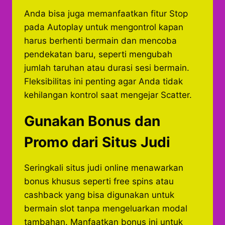
Anda bisa juga memanfaatkan fitur Stop
pada Autoplay untuk mengontrol kapan
harus berhenti bermain dan mencoba
pendekatan baru, seperti mengubah
jumlah taruhan atau durasi sesi bermain.
Fleksibilitas ini penting agar Anda tidak
kehilangan kontrol saat mengejar Scatter.
Gunakan Bonus dan
Promo dari Situs Judi
Seringkali situs judi online menawarkan
bonus khusus seperti free spins atau
cashback yang bisa digunakan untuk
bermain slot tanpa mengeluarkan modal
tambahan. Manfaatkan bonus ini untuk