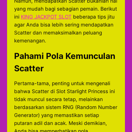
Namun, mendapatkan Scatter bukanlah hal
yang mudah bagi sebagian pemain. Berikut
ini
KING JACKPOT SLOT
beberapa tips jitu
agar Anda bisa lebih sering mendapatkan
Scatter dan memaksimalkan peluang
kemenangan.
Pahami Pola Kemunculan
Scatter
Pertama-tama, penting untuk mengenali
bahwa Scatter di Slot Starlight Princess ini
tidak muncul secara tetap, melainkan
berdasarkan sistem RNG (Random Number
Generator) yang memastikan setiap
putaran adil dan acak. Meski demikian,
Anda bisa memperhatikan pola