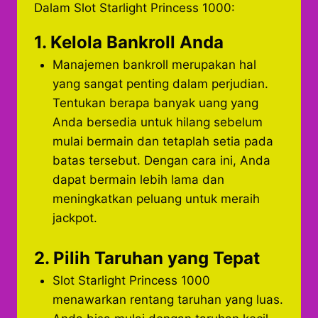
Dalam Slot Starlight Princess 1000:
1. Kelola Bankroll Anda
Manajemen bankroll merupakan hal
yang sangat penting dalam perjudian.
Tentukan berapa banyak uang yang
Anda bersedia untuk hilang sebelum
mulai bermain dan tetaplah setia pada
batas tersebut. Dengan cara ini, Anda
dapat bermain lebih lama dan
meningkatkan peluang untuk meraih
jackpot.
2. Pilih Taruhan yang Tepat
Slot Starlight Princess 1000
menawarkan rentang taruhan yang luas.