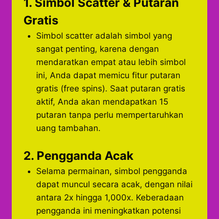
1. Simbol Scatter & Putaran
Gratis
Simbol scatter adalah simbol yang
sangat penting, karena dengan
mendaratkan empat atau lebih simbol
ini, Anda dapat memicu fitur putaran
gratis (free spins). Saat putaran gratis
aktif, Anda akan mendapatkan 15
putaran tanpa perlu mempertaruhkan
uang tambahan.
2. Pengganda Acak
Selama permainan, simbol pengganda
dapat muncul secara acak, dengan nilai
antara 2x hingga 1,000x. Keberadaan
pengganda ini meningkatkan potensi