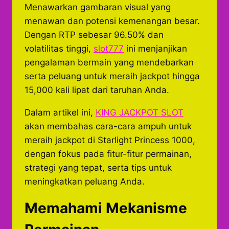
Menawarkan gambaran visual yang
menawan dan potensi kemenangan besar.
Dengan RTP sebesar 96.50% dan
volatilitas tinggi,
slot777
ini menjanjikan
pengalaman bermain yang mendebarkan
serta peluang untuk meraih jackpot hingga
15,000 kali lipat dari taruhan Anda.
Dalam artikel ini,
KING JACKPOT SLOT
akan membahas cara-cara ampuh untuk
meraih jackpot di Starlight Princess 1000,
dengan fokus pada fitur-fitur permainan,
strategi yang tepat, serta tips untuk
meningkatkan peluang Anda.
Memahami Mekanisme