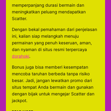
memperpanjang durasi bermain dan
meningkatkan peluang mendapatkan
Scatter.
Dengan bekal pemahaman dari penjelasan
ini, kalian siap melangkah menuju
permainan yang penuh keseruan, aman,
dan nyaman di situs resmi terpercaya
dorahoki
.
Bonus juga bisa memberi kesempatan
mencoba taruhan berbeda tanpa risiko
besar. Jadi, jangan lewatkan promo dari
situs tempat Anda bermain dan gunakan
dengan bijak untuk mengejar Scatter dan
jackpot.
TIPS