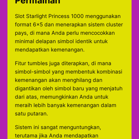
Permainan
Slot Starlight Princess 1000 menggunakan
format 6×5 dan menerapkan sistem cluster
pays, di mana Anda perlu mencocokkan
minimal delapan simbol identik untuk
mendapatkan kemenangan.
Fitur tumbles juga diterapkan, di mana
simbol-simbol yang membentuk kombinasi
kemenangan akan menghilang dan
digantikan oleh simbol baru yang menjatuh
dari atas, memungkinkan Anda untuk
meraih lebih banyak kemenangan dalam
satu putaran.
Sistem ini sangat menguntungkan,
terutama jika Anda mendapatkan