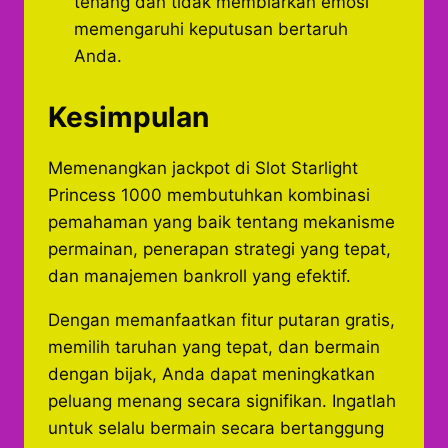
tenang dan tidak membiarkan emosi
memengaruhi keputusan bertaruh
Anda.
Kesimpulan
​Memenangkan jackpot di Slot Starlight
Princess 1000 membutuhkan kombinasi
pemahaman yang baik tentang mekanisme
permainan, penerapan strategi yang tepat,
dan manajemen bankroll yang efektif.​
Dengan memanfaatkan fitur putaran gratis,
memilih taruhan yang tepat, dan bermain
dengan bijak, Anda dapat meningkatkan
peluang menang secara signifikan. Ingatlah
untuk selalu bermain secara bertanggung