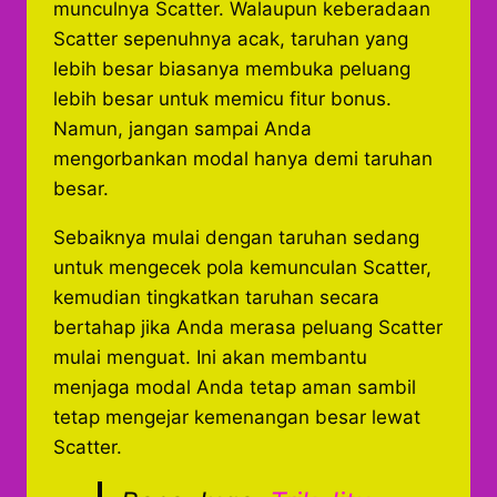
munculnya Scatter. Walaupun keberadaan
Scatter sepenuhnya acak, taruhan yang
lebih besar biasanya membuka peluang
lebih besar untuk memicu fitur bonus.
Namun, jangan sampai Anda
mengorbankan modal hanya demi taruhan
besar.
Sebaiknya mulai dengan taruhan sedang
untuk mengecek pola kemunculan Scatter,
kemudian tingkatkan taruhan secara
bertahap jika Anda merasa peluang Scatter
mulai menguat. Ini akan membantu
menjaga modal Anda tetap aman sambil
tetap mengejar kemenangan besar lewat
Scatter.