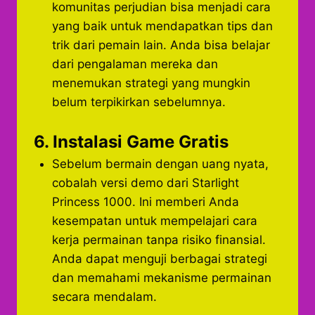
komunitas perjudian bisa menjadi cara
yang baik untuk mendapatkan tips dan
trik dari pemain lain. Anda bisa belajar
dari pengalaman mereka dan
menemukan strategi yang mungkin
belum terpikirkan sebelumnya.
6. Instalasi Game Gratis
Sebelum bermain dengan uang nyata,
cobalah versi demo dari Starlight
Princess 1000. Ini memberi Anda
kesempatan untuk mempelajari cara
kerja permainan tanpa risiko finansial.
Anda dapat menguji berbagai strategi
dan memahami mekanisme permainan
secara mendalam.