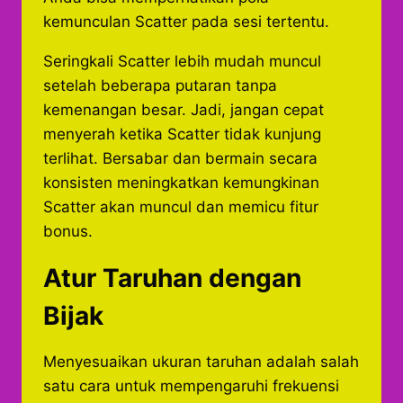
kemunculan Scatter pada sesi tertentu.
Seringkali Scatter lebih mudah muncul
setelah beberapa putaran tanpa
kemenangan besar. Jadi, jangan cepat
menyerah ketika Scatter tidak kunjung
terlihat. Bersabar dan bermain secara
konsisten meningkatkan kemungkinan
Scatter akan muncul dan memicu fitur
bonus.
Atur Taruhan dengan
Bijak
Menyesuaikan ukuran taruhan adalah salah
satu cara untuk mempengaruhi frekuensi