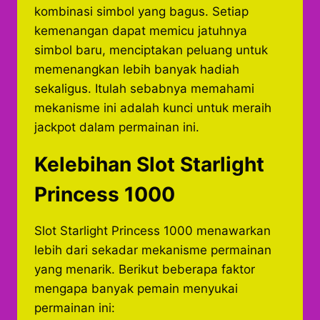
kombinasi simbol yang bagus. Setiap
kemenangan dapat memicu jatuhnya
simbol baru, menciptakan peluang untuk
memenangkan lebih banyak hadiah
sekaligus. Itulah sebabnya memahami
mekanisme ini adalah kunci untuk meraih
jackpot dalam permainan ini.
Kelebihan Slot Starlight
Princess 1000
Slot Starlight Princess 1000 menawarkan
lebih dari sekadar mekanisme permainan
yang menarik. Berikut beberapa faktor
mengapa banyak pemain menyukai
permainan ini: