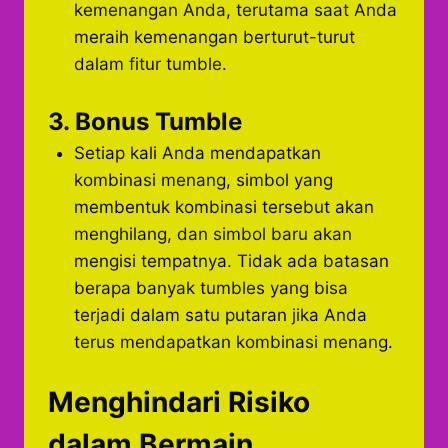
kemenangan Anda, terutama saat Anda
meraih kemenangan berturut-turut
dalam fitur tumble.
3. Bonus Tumble
Setiap kali Anda mendapatkan
kombinasi menang, simbol yang
membentuk kombinasi tersebut akan
menghilang, dan simbol baru akan
mengisi tempatnya. Tidak ada batasan
berapa banyak tumbles yang bisa
terjadi dalam satu putaran jika Anda
terus mendapatkan kombinasi menang.
Menghindari Risiko
dalam Bermain