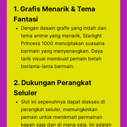
1. Grafis Menarik & Tema
Fantasi
Dengan desain grafis yang indah dan
tema anime yang menarik, Starlight
Princess 1000 menciptakan suasana
bermain yang menyenangkan. Daya
tarik visual membuat pemain betah
berlama-lama bermain.
2. Dukungan Perangkat
Seluler
Slot ini sepenuhnya dapat diakses di
perangkat seluler, memungkinkan
pemain untuk menikmati permainan
kapan saja dan di mana saja. Ini adalah