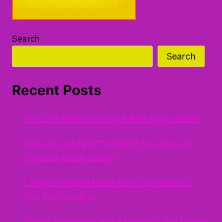
Search
Search
Recent Posts
Tips Slot Wolf Gold Untuk Raih Bonus Besar
Rahasia Jam Hoki Terbaik Di Slot Gates Of
Olympus Super Scatter
Langkah Aman Mudah Raih Cuan Besar Di
Slot Bali Vacation
Teknik Sederhana Raih Maxwin Di Slot Dragon