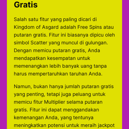
Gratis
Salah satu fitur yang paling dicari di
Kingdom of Asgard adalah Free Spins atau
putaran gratis. Fitur ini biasanya dipicu oleh
simbol Scatter yang muncul di gulungan.
Dengan memicu putaran gratis, Anda
mendapatkan kesempatan untuk
memenangkan lebih banyak uang tanpa
harus mempertaruhkan taruhan Anda.
Namun, bukan hanya jumlah putaran gratis
yang penting, tetapi juga peluang untuk
memicu fitur Multiplier selama putaran
gratis. Fitur ini dapat menggandakan
kemenangan Anda, yang tentunya
meningkatkan potensi untuk meraih jackpot