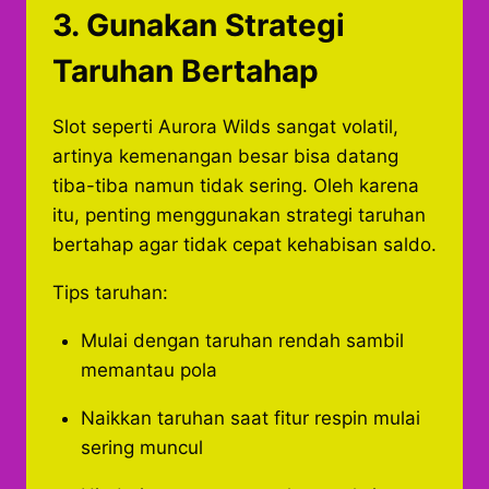
3. Gunakan Strategi
Taruhan Bertahap
Slot seperti Aurora Wilds sangat volatil,
artinya kemenangan besar bisa datang
tiba-tiba namun tidak sering. Oleh karena
itu, penting menggunakan strategi taruhan
bertahap agar tidak cepat kehabisan saldo.
Tips taruhan:
Mulai dengan taruhan rendah sambil
memantau pola
Naikkan taruhan saat fitur respin mulai
sering muncul