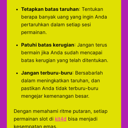
Tetapkan batas taruhan
: Tentukan
berapa banyak uang yang ingin Anda
pertaruhkan dalam setiap sesi
permainan.
Patuhi batas kerugian
: Jangan terus
bermain jika Anda sudah mencapai
batas kerugian yang telah ditentukan.
Jangan terburu-buru
: Bersabarlah
dalam meningkatkan taruhan, dan
pastikan Anda tidak terburu-buru
mengejar kemenangan besar.
Dengan memahami ritme putaran, setiap
permainan slot di
kit4d
bisa menjadi
kesempatan emas.