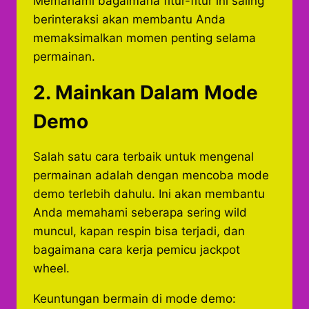
Memahami bagaimana fitur-fitur ini saling
berinteraksi akan membantu Anda
memaksimalkan momen penting selama
permainan.
2. Mainkan Dalam Mode
Demo
Salah satu cara terbaik untuk mengenal
permainan adalah dengan mencoba mode
demo terlebih dahulu. Ini akan membantu
Anda memahami seberapa sering wild
muncul, kapan respin bisa terjadi, dan
bagaimana cara kerja pemicu jackpot
wheel.
Keuntungan bermain di mode demo: