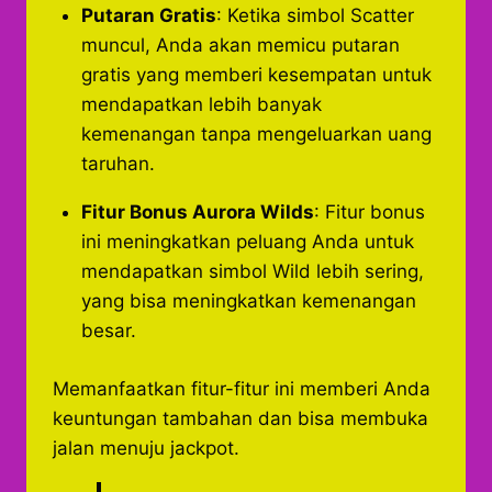
Putaran Gratis
: Ketika simbol Scatter
muncul, Anda akan memicu putaran
gratis yang memberi kesempatan untuk
mendapatkan lebih banyak
kemenangan tanpa mengeluarkan uang
taruhan.
Fitur Bonus Aurora Wilds
: Fitur bonus
ini meningkatkan peluang Anda untuk
mendapatkan simbol Wild lebih sering,
yang bisa meningkatkan kemenangan
besar.
Memanfaatkan fitur-fitur ini memberi Anda
keuntungan tambahan dan bisa membuka
jalan menuju jackpot.