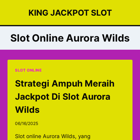
Skip
KING JACKPOT SLOT
to
content
Slot Online Aurora Wilds
SLOT ONLINE
Strategi Ampuh Meraih
Jackpot Di Slot Aurora
Wilds
06/16/2025
Slot online Aurora Wilds, yang