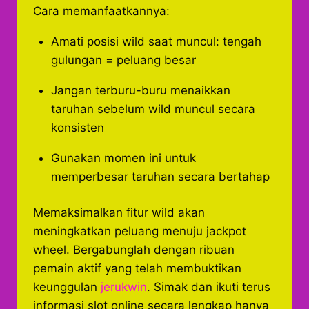
Cara memanfaatkannya:
Amati posisi wild saat muncul: tengah
gulungan = peluang besar
Jangan terburu-buru menaikkan
taruhan sebelum wild muncul secara
konsisten
Gunakan momen ini untuk
memperbesar taruhan secara bertahap
Memaksimalkan fitur wild akan
meningkatkan peluang menuju jackpot
wheel. Bergabunglah dengan ribuan
pemain aktif yang telah membuktikan
keunggulan
jerukwin
.
Simak dan ikuti terus
informasi slot online secara lengkap hanya