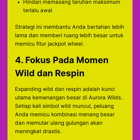
Hindari memasang taruhan maksimum
terlalu awal
Strategi ini membantu Anda bertahan lebih
lama dan memberi ruang lebih besar untuk
memicu fitur jackpot wheel.
4. Fokus Pada Momen
Wild dan Respin
Expanding wild dan respin adalah kunci
utama kemenangan besar di Aurora Wilds.
Setiap kali simbol wild muncul, peluang
Anda memicu kombinasi menang besar
dan memutar ulang gulungan akan
meningkat drastis.