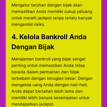
Mengatur taruhan dengan bijak akan
memastikan Anda memiliki cukup peluang
untuk meraih jackpot tanpa terlalu banyak
mengambil risiko.
4.
Kelola Bankroll Anda
Dengan Bijak
Manajemen bankroll yang bijak sangat
penting untuk memastikan Anda tetap
berada dalam permainan dan tidak
terbebani dengan kerugian besar. Dengan
mengelola uang Anda dengan hati-hati,
Anda dapat bertahan lebih lama dan
memiliki lebih banyak kesempatan untuk
mendapatkan jackpot.