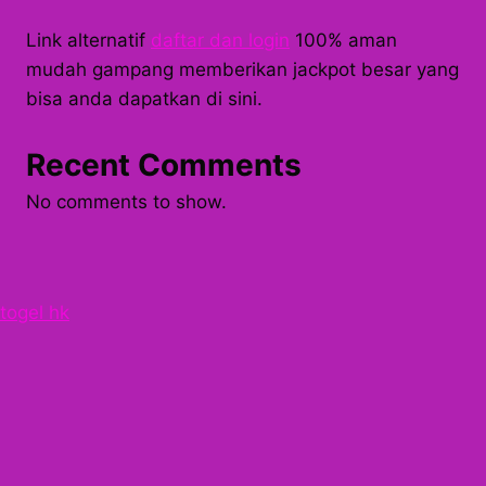
Link alternatif
daftar dan login
100% aman
mudah gampang memberikan jackpot besar yang
bisa anda dapatkan di sini.
Recent Comments
No comments to show.
togel hk
© 2026
KING JACKPOT SLOT