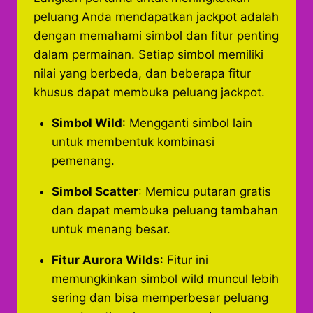
peluang Anda mendapatkan jackpot adalah
dengan memahami simbol dan fitur penting
dalam permainan. Setiap simbol memiliki
nilai yang berbeda, dan beberapa fitur
khusus dapat membuka peluang jackpot.
Simbol Wild
: Mengganti simbol lain
untuk membentuk kombinasi
pemenang.
Simbol Scatter
: Memicu putaran gratis
dan dapat membuka peluang tambahan
untuk menang besar.
Fitur Aurora Wilds
: Fitur ini
memungkinkan simbol wild muncul lebih
sering dan bisa memperbesar peluang