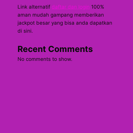
Link alternatif
daftar dan login
100%
aman mudah gampang memberikan
jackpot besar yang bisa anda dapatkan
di sini.
Recent Comments
No comments to show.