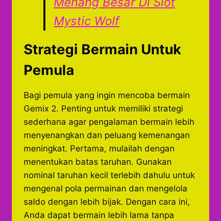
Menang Besar Di Slot
Mystic Wolf
Strategi Bermain Untuk
Pemula
Bagi pemula yang ingin mencoba bermain
Gemix 2. Penting untuk memiliki strategi
sederhana agar pengalaman bermain lebih
menyenangkan dan peluang kemenangan
meningkat. Pertama, mulailah dengan
menentukan batas taruhan. Gunakan
nominal taruhan kecil terlebih dahulu untuk
mengenal pola permainan dan mengelola
saldo dengan lebih bijak. Dengan cara ini,
Anda dapat bermain lebih lama tanpa