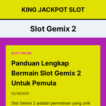
Skip
KING JACKPOT SLOT
to
content
Slot Gemix 2
SLOT ONLINE
Panduan Lengkap
Bermain Slot Gemix 2
Untuk Pemula
02/16/2025
Slot Gemix 2 adalah permainan yang unik