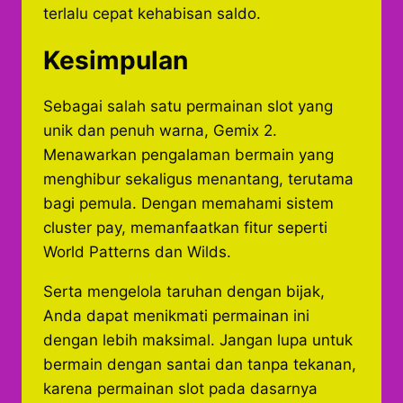
terlalu cepat kehabisan saldo.
Kesimpulan
Sebagai salah satu permainan slot yang
unik dan penuh warna, Gemix 2.
Menawarkan pengalaman bermain yang
menghibur sekaligus menantang, terutama
bagi pemula. Dengan memahami sistem
cluster pay, memanfaatkan fitur seperti
World Patterns dan Wilds.
Serta mengelola taruhan dengan bijak,
Anda dapat menikmati permainan ini
dengan lebih maksimal. Jangan lupa untuk
bermain dengan santai dan tanpa tekanan,
karena permainan slot pada dasarnya