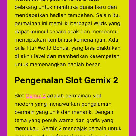
belakang untuk membuka dunia baru dan
mendapatkan hadiah tambahan. Selain itu,
permainan ini memiliki berbagai Wilds yang
dapat muncul secara acak dan membantu
menciptakan kombinasi kemenangan. Ada
pula fitur World Bonus, yang bisa diaktifkan
di akhir level dan memberikan kesempatan
untuk memenangkan hadiah besar.
Pengenalan Slot Gemix 2
Slot
Gemix 2
adalah permainan slot
modern yang menawarkan pengalaman
bermain yang unik dan menarik. Dengan
tema yang penuh warna dan grafis yang
memukau, Gemix 2 mengajak pemain untuk