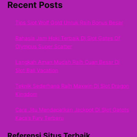
Recent Posts
Tips Slot Wolf Gold Untuk Raih Bonus Besar
Rahasia Jam Hoki Terbaik Di Slot Gates Of
Olympus Super Scatter
Langkah Aman Mudah Raih Cuan Besar Di
Slot Bali Vacation
Teknik Sederhana Raih Maxwin Di Slot Dragon
Kingdom
Cara Jitu Mendapatkan Jackpot Di Slot Gatots
Kaca’s Fury Terbaru
Referensi Situs Terbaik