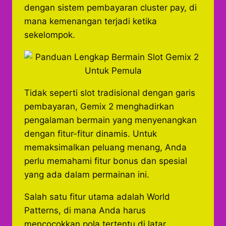
dengan sistem pembayaran cluster pay, di
mana kemenangan terjadi ketika
sekelompok.
Tidak seperti slot tradisional dengan garis
pembayaran, Gemix 2 menghadirkan
pengalaman bermain yang menyenangkan
dengan fitur-fitur dinamis. Untuk
memaksimalkan peluang menang, Anda
perlu memahami fitur bonus dan spesial
yang ada dalam permainan ini.
Salah satu fitur utama adalah World
Patterns, di mana Anda harus
mencocokkan pola tertentu di latar