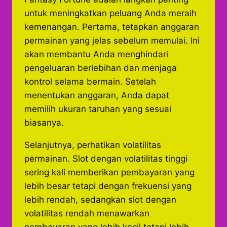
untuk meningkatkan peluang Anda meraih
kemenangan. Pertama, tetapkan anggaran
permainan yang jelas sebelum memulai. Ini
akan membantu Anda menghindari
pengeluaran berlebihan dan menjaga
kontrol selama bermain. Setelah
menentukan anggaran, Anda dapat
memilih ukuran taruhan yang sesuai
biasanya.
Selanjutnya, perhatikan volatilitas
permainan. Slot dengan volatilitas tinggi
sering kali memberikan pembayaran yang
lebih besar tetapi dengan frekuensi yang
lebih rendah, sedangkan slot dengan
volatilitas rendah menawarkan