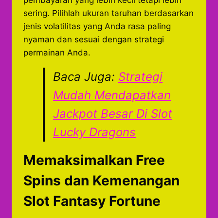
pembayaran yang lebih kecil tetapi lebih
sering. Pilihlah ukuran taruhan berdasarkan
jenis volatilitas yang Anda rasa paling
nyaman dan sesuai dengan strategi
permainan Anda.
Baca Juga:
Strategi
Mudah Mendapatkan
Jackpot Besar Di Slot
Lucky Dragons
Memaksimalkan Free
Spins dan Kemenangan
Slot Fantasy Fortune