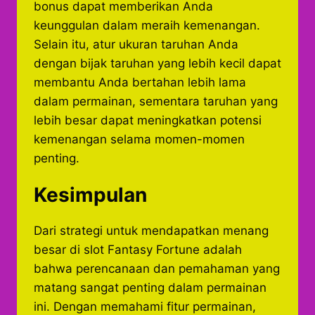
bonus dapat memberikan Anda
keunggulan dalam meraih kemenangan.
Selain itu, atur ukuran taruhan Anda
dengan bijak taruhan yang lebih kecil dapat
membantu Anda bertahan lebih lama
dalam permainan, sementara taruhan yang
lebih besar dapat meningkatkan potensi
kemenangan selama momen-momen
penting.
Kesimpulan
Dari strategi untuk mendapatkan menang
besar di slot Fantasy Fortune adalah
bahwa perencanaan dan pemahaman yang
matang sangat penting dalam permainan
ini. Dengan memahami fitur permainan,