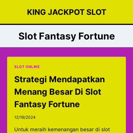
Skip
KING JACKPOT SLOT
to
content
Slot Fantasy Fortune
SLOT ONLINE
Strategi Mendapatkan
Menang Besar Di Slot
Fantasy Fortune
12/19/2024
Untuk meraih kemenangan besar di slot