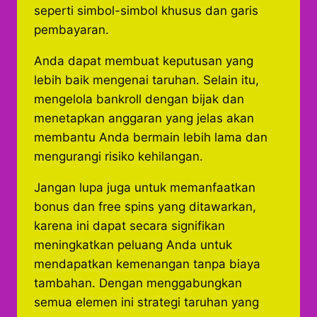
seperti simbol-simbol khusus dan garis
pembayaran.
Anda dapat membuat keputusan yang
lebih baik mengenai taruhan. Selain itu,
mengelola bankroll dengan bijak dan
menetapkan anggaran yang jelas akan
membantu Anda bermain lebih lama dan
mengurangi risiko kehilangan.
Jangan lupa juga untuk memanfaatkan
bonus dan free spins yang ditawarkan,
karena ini dapat secara signifikan
meningkatkan peluang Anda untuk
mendapatkan kemenangan tanpa biaya
tambahan. Dengan menggabungkan
semua elemen ini strategi taruhan yang