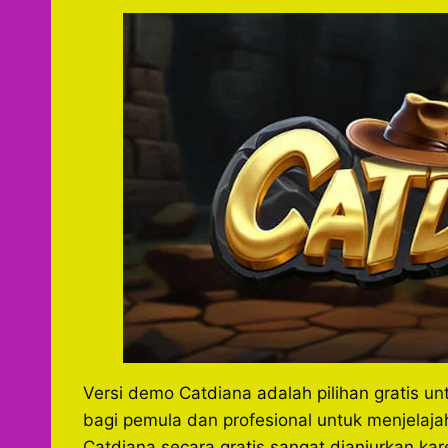
Versi demo Catdiana adalah pilihan gratis 
bagi pemula dan profesional untuk menjelajahi
Catdiana secara gratis sangat dianjurkan 