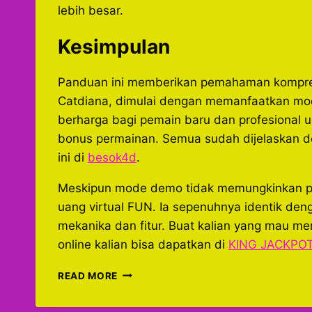
lebih besar.
Kesimpulan
Panduan ini memberikan pemahaman komprehe
Catdiana, dimulai dengan memanfaatkan mo
berharga bagi pemain baru dan profesional u
bonus permainan. Semua sudah dijelaskan de
ini di
besok4d
.
Meskipun mode demo tidak memungkinkan 
uang virtual FUN. Ia sepenuhnya identik de
mekanika dan fitur. Buat kalian yang mau m
online kalian bisa dapatkan di
KING JACKPO
PANDUAN
READ MORE
BERMAIN
UNTUK