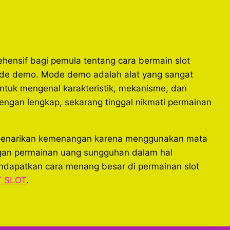
nsif bagi pemula tentang cara bermain slot
de demo. Mode demo adalah alat yang sangat
ntuk mengenal karakteristik, mekanisme, dan
ngan lengkap, sekarang tinggal nikmati permainan
penarikan kemenangan karena menggunakan mata
ngan permainan uang sungguhan dalam hal
endapatkan cara menang besar di permainan slot
T SLOT
.