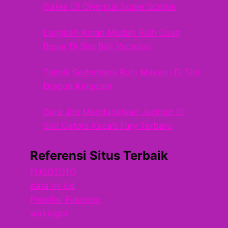
Gates Of Olympus Super Scatter
Langkah Aman Mudah Raih Cuan
Besar Di Slot Bali Vacation
Teknik Sederhana Raih Maxwin Di Slot
Dragon Kingdom
Cara Jitu Mendapatkan Jackpot Di
Slot Gatots Kaca’s Fury Terbaru
Referensi Situs Terbaik
FUSOTOTO
data hk 6d
Prediksi Fusototo
waktogel