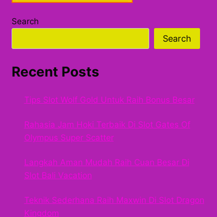
Search
Search
Recent Posts
Tips Slot Wolf Gold Untuk Raih Bonus Besar
Rahasia Jam Hoki Terbaik Di Slot Gates Of
Olympus Super Scatter
Langkah Aman Mudah Raih Cuan Besar Di
Slot Bali Vacation
Teknik Sederhana Raih Maxwin Di Slot Dragon
Kingdom