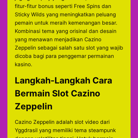
fitur-fitur bonus seperti Free Spins dan
Sticky Wilds yang meningkatkan peluang
pemain untuk meraih kemenangan besar.
Kombinasi tema yang orisinal dan desain
yang menawan menjadikan Cazino
Zeppelin sebagai salah satu slot yang wajib
dicoba bagi para penggemar permainan
kasino.
Langkah-Langkah Cara
Bermain Slot Cazino
Zeppelin
Cazino Zeppelin adalah slot video dari
Yggdrasil yang memiliki tema steampunk