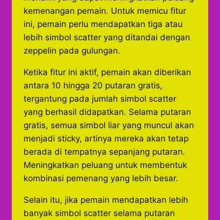
kemenangan pemain. Untuk memicu fitur
ini, pemain perlu mendapatkan tiga atau
lebih simbol scatter yang ditandai dengan
zeppelin pada gulungan.
Ketika fitur ini aktif, pemain akan diberikan
antara 10 hingga 20 putaran gratis,
tergantung pada jumlah simbol scatter
yang berhasil didapatkan. Selama putaran
gratis, semua simbol liar yang muncul akan
menjadi sticky, artinya mereka akan tetap
berada di tempatnya sepanjang putaran.
Meningkatkan peluang untuk membentuk
kombinasi pemenang yang lebih besar.
Selain itu, jika pemain mendapatkan lebih
banyak simbol scatter selama putaran