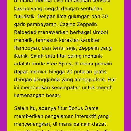
di mana mereka bisa merasakan sensasi
kasino yang megah dengan sentuhan
futuristik. Dengan lima gulungan dan 20
garis pembayaran. Cazino Zeppelin
Reloaded menawarkan berbagai simbol
menarik, termasuk karakter-karakter
flamboyan, dan tentu saja, Zeppelin yang
ikonik. Salah satu fitur paling menarik
adalah mode Free Spins, di mana pemain
dapat memicu hingga 20 putaran gratis
dengan pengganda yang menggiurkan. Hal
ini memberikan kesempatan untuk meraih
kemenangan besar.
Selain itu, adanya fitur Bonus Game
memberikan pengalaman interaktif yang
menyenangkan, di mana pemain dapat