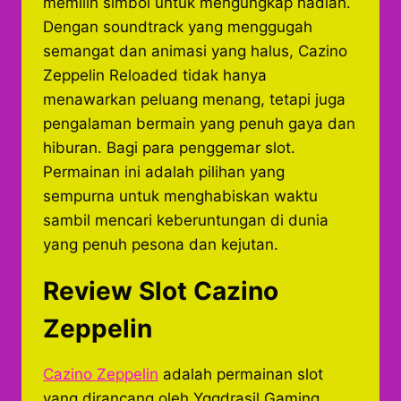
memilih simbol untuk mengungkap hadiah.
Dengan soundtrack yang menggugah
semangat dan animasi yang halus, Cazino
Zeppelin Reloaded tidak hanya
menawarkan peluang menang, tetapi juga
pengalaman bermain yang penuh gaya dan
hiburan. Bagi para penggemar slot.
Permainan ini adalah pilihan yang
sempurna untuk menghabiskan waktu
sambil mencari keberuntungan di dunia
yang penuh pesona dan kejutan.
Review Slot Cazino
Zeppelin
Cazino Zeppelin
adalah permainan slot
yang dirancang oleh Yggdrasil Gaming,