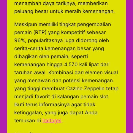
menambah daya tariknya, memberikan
peluang besar untuk meraih kemenangan.
Meskipun memiliki tingkat pengembalian
pemain (RTP) yang kompetitif sebesar
96%, popularitasnya juga didorong oleh
cerita-cerita kemenangan besar yang
dibagikan oleh pemain, seperti
kemenangan hingga 4.570 kali lipat dari
taruhan awal. Kombinasi dari elemen visual
yang menawan dan potensi kemenangan
yang tinggi membuat Cazino Zeppelin tetap
menjadi favorit di kalangan pemain slot.
Ikuti terus informasinya agar tidak
ketinggalan, yang juga dapat Anda
temukan di
haitogel
.