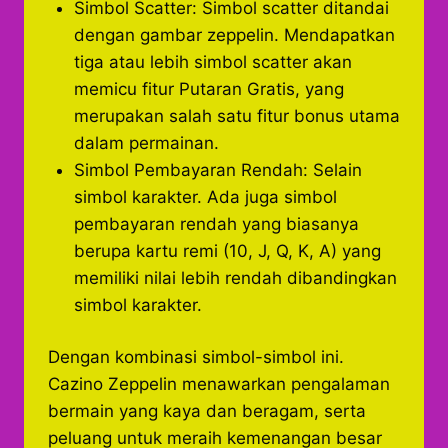
Simbol Scatter: Simbol scatter ditandai
dengan gambar zeppelin. Mendapatkan
tiga atau lebih simbol scatter akan
memicu fitur Putaran Gratis, yang
merupakan salah satu fitur bonus utama
dalam permainan.
Simbol Pembayaran Rendah: Selain
simbol karakter. Ada juga simbol
pembayaran rendah yang biasanya
berupa kartu remi (10, J, Q, K, A) yang
memiliki nilai lebih rendah dibandingkan
simbol karakter.
Dengan kombinasi simbol-simbol ini.
Cazino Zeppelin menawarkan pengalaman
bermain yang kaya dan beragam, serta
peluang untuk meraih kemenangan besar