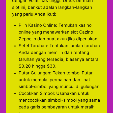
dengan volatilitas tinggi. Untuk bermain
slot ini, berikut adalah langkah-langkah
yang perlu Anda ikuti:
Pilih Kasino Online: Temukan kasino
online yang menawarkan slot Cazino
Zeppelin dan buat akun jika diperlukan.
Setel Taruhan: Tentukan jumlah taruhan
Anda dengan memilih dari rentang
taruhan yang tersedia, biasanya antara
$0.20 hingga $30.
Putar Gulungan: Tekan tombol Putar
untuk memulai permainan dan lihat
simbol-simbol yang muncul di gulungan.
Cocokkan Simbol: Usahakan untuk
mencocokkan simbol-simbol yang sama
pada garis pembayaran untuk meraih