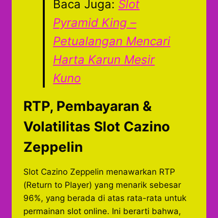
Baca Juga:
Slot
Pyramid King –
Petualangan Mencari
Harta Karun Mesir
Kuno
RTP, Pembayaran &
Volatilitas Slot Cazino
Zeppelin
Slot Cazino Zeppelin menawarkan RTP
(Return to Player) yang menarik sebesar
96%, yang berada di atas rata-rata untuk
permainan slot online. Ini berarti bahwa,