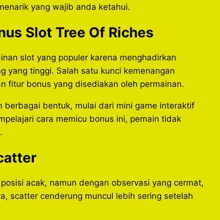
enarik yang wajib anda ketahui.
us Slot Tree Of Riches
ainan slot yang populer karena menghadirkan
g yang tinggi. Salah satu kunci kemenangan
n fitur bonus yang disediakan oleh permainan.
 berbagai bentuk, mulai dari mini game interaktif
lajari cara memicu bonus ini, pemain tidak
.
catter
i posisi acak, namun dengan observasi yang cermat,
a, scatter cenderung muncul lebih sering setelah