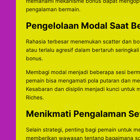
memahami mekanisme bonus dapat mengopti
pengalaman bermain.
Pengelolaan Modal Saat B
Rahasia terbesar menemukan scatter dan bo
atau terlalu agresif dalam bertaruh seringk
bonus.
Membagi modal menjadi beberapa sesi bermain
pemain bisa mengamati pola putaran dan me
Kesabaran dan disiplin menjadi kunci untuk
Riches.
Menikmati Pengalaman Set
Selain strategi, penting bagi pemain untuk 
memberikan wawasan tentang bagaimana sca