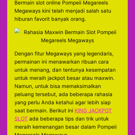
Bermain slot online Pompeii Megareels
Megaways kini telah menjadi salah satu
hiburan favorit banyak orang.
Dengan fitur Megaways yang legendaris,
permainan ini menawarkan ribuan cara
untuk menang, dan tentunya kesempatan
untuk meraih jackpot besar atau maxwin.
Namun, untuk bisa memaksimalkan
peluang tersebut, ada beberapa rahasia
yang perlu Anda ketahui agar lebih siap
saat bermain. Berikut ini
KING JACKPOT
SLOT
ada beberapa tips dan trik untuk
meraih kemenangan besar dalam Pompeii