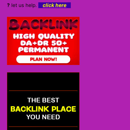
MEGAREELS
?
let us help.
click here
MEGAWAYS