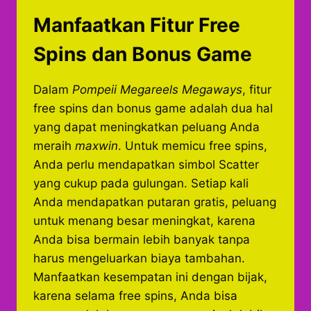
Manfaatkan Fitur Free
Spins dan Bonus Game
Dalam
Pompeii Megareels Megaways
, fitur
free spins dan bonus game adalah dua hal
yang dapat meningkatkan peluang Anda
meraih
maxwin
. Untuk memicu free spins,
Anda perlu mendapatkan simbol Scatter
yang cukup pada gulungan. Setiap kali
Anda mendapatkan putaran gratis, peluang
untuk menang besar meningkat, karena
Anda bisa bermain lebih banyak tanpa
harus mengeluarkan biaya tambahan.
Manfaatkan kesempatan ini dengan bijak,
karena selama free spins, Anda bisa