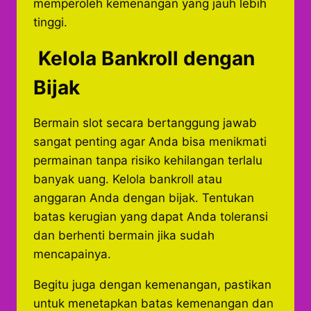
memperoleh kemenangan yang jauh lebih
tinggi.
Kelola Bankroll dengan
Bijak
Bermain slot secara bertanggung jawab
sangat penting agar Anda bisa menikmati
permainan tanpa risiko kehilangan terlalu
banyak uang. Kelola bankroll atau
anggaran Anda dengan bijak. Tentukan
batas kerugian yang dapat Anda toleransi
dan berhenti bermain jika sudah
mencapainya.
Begitu juga dengan kemenangan, pastikan
untuk menetapkan batas kemenangan dan