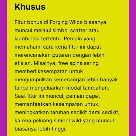
Khusus
Fitur bonus di Forging Wilds biasanya
muncul melalui simbol scatter atau
kombinasi tertentu. Pemain yang
memahami cara kerja fitur ini dapat
merencanakan putaran dengan lebih
efisien. Misalnya, free spins sering
memberi kesempatan untuk
mengumpulkan kemenangan lebih banyak
tanpa mengeluarkan modal tambahan.
Saat fitur ini muncul, pemain dapat
memanfaatkan kesempatan untuk
meningkatkan taruhan sedikit demi sedikit,
karena peluang simbol wild yang muncul
biasanya lebih tinggi.