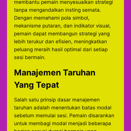
membantu pemain menyesuaikan strategi
tanpa mengandalkan insting semata.
Dengan memahami pola simbol,
mekanisme putaran, dan indikator visual,
pemain dapat membangun strategi yang
lebih terukur dan efisien, meningkatkan
peluang meraih hasil optimal dari setiap
sesi bermain.
Manajemen Taruhan
Yang Tepat
Salah satu prinsip dasar manajemen
taruhan adalah menentukan batas modal
sebelum memulai sesi. Pemain disarankan
untuk membagi modal menjadi beberapa