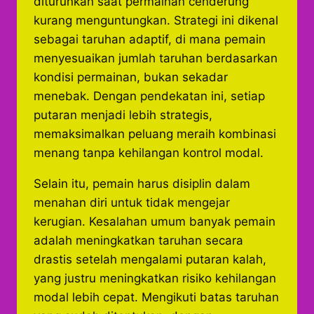
diturunkan saat permainan cenderung
kurang menguntungkan. Strategi ini dikenal
sebagai taruhan adaptif, di mana pemain
menyesuaikan jumlah taruhan berdasarkan
kondisi permainan, bukan sekadar
menebak. Dengan pendekatan ini, setiap
putaran menjadi lebih strategis,
memaksimalkan peluang meraih kombinasi
menang tanpa kehilangan kontrol modal.
Selain itu, pemain harus disiplin dalam
menahan diri untuk tidak mengejar
kerugian. Kesalahan umum banyak pemain
adalah meningkatkan taruhan secara
drastis setelah mengalami putaran kalah,
yang justru meningkatkan risiko kehilangan
modal lebih cepat. Mengikuti batas taruhan