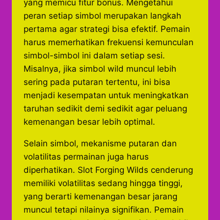
yang memicu fitur bonus. Mengetahui
peran setiap simbol merupakan langkah
pertama agar strategi bisa efektif. Pemain
harus memerhatikan frekuensi kemunculan
simbol-simbol ini dalam setiap sesi.
Misalnya, jika simbol wild muncul lebih
sering pada putaran tertentu, ini bisa
menjadi kesempatan untuk meningkatkan
taruhan sedikit demi sedikit agar peluang
kemenangan besar lebih optimal.
Selain simbol, mekanisme putaran dan
volatilitas permainan juga harus
diperhatikan. Slot Forging Wilds cenderung
memiliki volatilitas sedang hingga tinggi,
yang berarti kemenangan besar jarang
muncul tetapi nilainya signifikan. Pemain