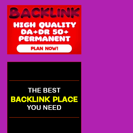
WILDS