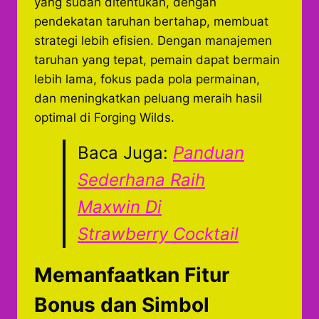
yang sudah ditentukan, dengan
pendekatan taruhan bertahap, membuat
strategi lebih efisien. Dengan manajemen
taruhan yang tepat, pemain dapat bermain
lebih lama, fokus pada pola permainan,
dan meningkatkan peluang meraih hasil
optimal di Forging Wilds.
Baca Juga:
Panduan
Sederhana Raih
Maxwin Di
Strawberry Cocktail
Memanfaatkan Fitur
Bonus dan Simbol