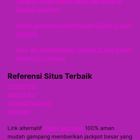
Langkah Aman Mudah Raih Cuan Besar Di
Slot Bali Vacation
Teknik Sederhana Raih Maxwin Di Slot Dragon
Kingdom
Cara Jitu Mendapatkan Jackpot Di Slot Gatots
Kaca’s Fury Terbaru
Referensi Situs Terbaik
FUSOTOTO
data hk 6d
Prediksi Fusototo
waktogel
Link alternatif
daftar dan login
100% aman
mudah gampang memberikan jackpot besar yang