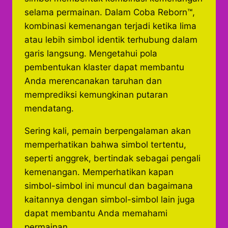
selama permainan. Dalam Coba Reborn™,
kombinasi kemenangan terjadi ketika lima
atau lebih simbol identik terhubung dalam
garis langsung. Mengetahui pola
pembentukan klaster dapat membantu
Anda merencanakan taruhan dan
memprediksi kemungkinan putaran
mendatang.
Sering kali, pemain berpengalaman akan
memperhatikan bahwa simbol tertentu,
seperti anggrek, bertindak sebagai pengali
kemenangan. Memperhatikan kapan
simbol-simbol ini muncul dan bagaimana
kaitannya dengan simbol-simbol lain juga
dapat membantu Anda memahami
permainan.