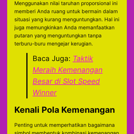
Menggunakan nilai taruhan proporsional ini
memberi Anda ruang untuk bermain dalam
situasi yang kurang menguntungkan. Hal ini
juga memungkinkan Anda memanfaatkan
putaran yang menguntungkan tanpa
terburu-buru mengejar kerugian.
Baca Juga:
Taktik
Meraih Kemenangan
Besar di Slot Speed
Winner
Kenali Pola Kemenangan
Penting untuk memperhatikan bagaimana
simbol membentuk kombinasi kemenangan