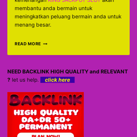
kemenangan
KING JACKPOT SLOT
akan
membantu anda bermain untuk
meningkatkan peluang bermain anda untuk
menang besar.
STRATEGI
READ MORE
DAN
POLA
BERMAIN
MAXWIN
NEED BACKLINK HIGH QUALITY and RELEVANT
DI
?
let us help.
click here
SLOT
COBA
REBORN™