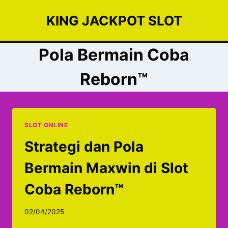
Skip
KING JACKPOT SLOT
to
content
Pola Bermain Coba
Reborn™
SLOT ONLINE
Strategi dan Pola
Bermain Maxwin di Slot
Coba Reborn™
02/04/2025