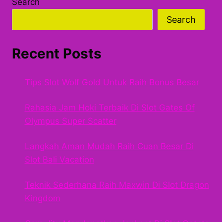
Search
Search
Recent Posts
Tips Slot Wolf Gold Untuk Raih Bonus Besar
Rahasia Jam Hoki Terbaik Di Slot Gates Of
Olympus Super Scatter
Langkah Aman Mudah Raih Cuan Besar Di
Slot Bali Vacation
Teknik Sederhana Raih Maxwin Di Slot Dragon
Kingdom