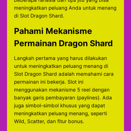
beberapa rahasia dan tips jitu yang bisa
meningkatkan peluang Anda untuk menang
di Slot Dragon Shard.
Pahami Mekanisme
Permainan Dragon Shard
Langkah pertama yang harus dilakukan
untuk meningkatkan peluang menang di
Slot Dragon Shard adalah memahami cara
permainan ini bekerja. Slot ini
menggunakan mekanisme 5 reel dengan
banyak garis pembayaran (paylines). Ada
juga simbol-simbol khusus yang dapat
meningkatkan peluang menang, seperti
Wild, Scatter, dan fitur bonus.