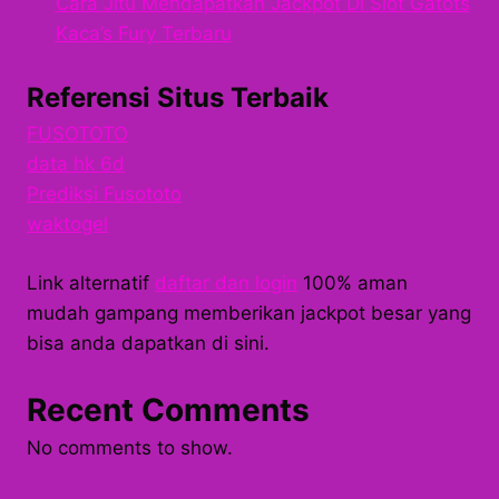
Cara Jitu Mendapatkan Jackpot Di Slot Gatots
Kaca’s Fury Terbaru
Referensi Situs Terbaik
FUSOTOTO
data hk 6d
Prediksi Fusototo
waktogel
Link alternatif
daftar dan login
100% aman
mudah gampang memberikan jackpot besar yang
bisa anda dapatkan di sini.
Recent Comments
No comments to show.