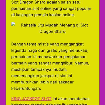
Slot Dragon Shard adalah salah satu
permainan slot online yang sangat populer
di kalangan pemain kasino online.
Dengan tema mistis yang mengangkat
legenda naga dan grafis yang memukau,
permainan ini menawarkan pengalaman
bermain yang sangat menghibur. Namun,
meskipun tampaknya mudah,
memenangkan jackpot di slot ini
membutuhkan lebih dari sekadar
keberuntungan.
KING JACKPOT SLOT
ini akan membahas