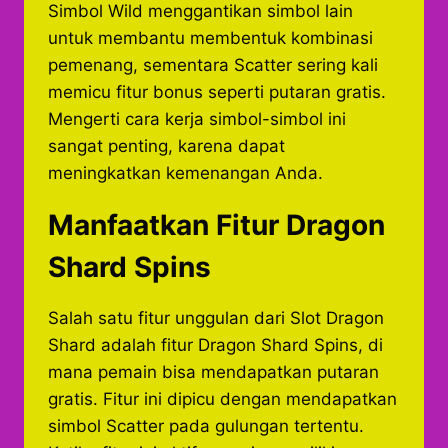
Simbol Wild menggantikan simbol lain
untuk membantu membentuk kombinasi
pemenang, sementara Scatter sering kali
memicu fitur bonus seperti putaran gratis.
Mengerti cara kerja simbol-simbol ini
sangat penting, karena dapat
meningkatkan kemenangan Anda.
Manfaatkan Fitur Dragon
Shard Spins
Salah satu fitur unggulan dari Slot Dragon
Shard adalah fitur Dragon Shard Spins, di
mana pemain bisa mendapatkan putaran
gratis. Fitur ini dipicu dengan mendapatkan
simbol Scatter pada gulungan tertentu.