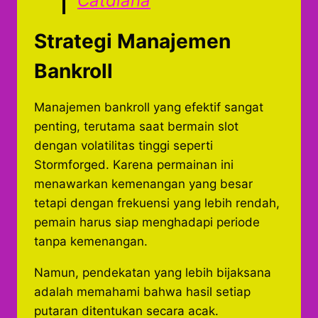
Catdiana
Strategi Manajemen
Bankroll
Manajemen bankroll yang efektif sangat
penting, terutama saat bermain slot
dengan volatilitas tinggi seperti
Stormforged. Karena permainan ini
menawarkan kemenangan yang besar
tetapi dengan frekuensi yang lebih rendah,
pemain harus siap menghadapi periode
tanpa kemenangan.
Namun, pendekatan yang lebih bijaksana
adalah memahami bahwa hasil setiap
putaran ditentukan secara acak.