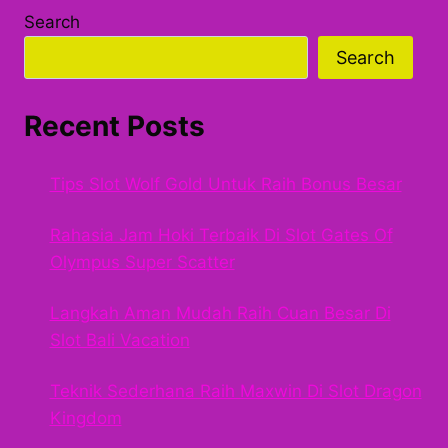
Search
Search
Recent Posts
Tips Slot Wolf Gold Untuk Raih Bonus Besar
Rahasia Jam Hoki Terbaik Di Slot Gates Of
Olympus Super Scatter
Langkah Aman Mudah Raih Cuan Besar Di
Slot Bali Vacation
Teknik Sederhana Raih Maxwin Di Slot Dragon
Kingdom