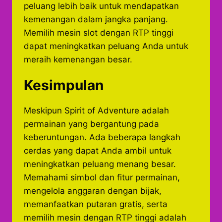
peluang lebih baik untuk mendapatkan
kemenangan dalam jangka panjang.
Memilih mesin slot dengan RTP tinggi
dapat meningkatkan peluang Anda untuk
meraih kemenangan besar.
Kesimpulan
Meskipun Spirit of Adventure adalah
permainan yang bergantung pada
keberuntungan. Ada beberapa langkah
cerdas yang dapat Anda ambil untuk
meningkatkan peluang menang besar.
Memahami simbol dan fitur permainan,
mengelola anggaran dengan bijak,
memanfaatkan putaran gratis, serta
memilih mesin dengan RTP tinggi adalah