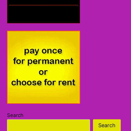
Search
Search