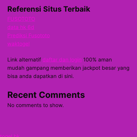
Referensi Situs Terbaik
FUSOTOTO
data hk 6d
Prediksi Fusototo
waktogel
Link alternatif
daftar dan login
100% aman
mudah gampang memberikan jackpot besar yang
bisa anda dapatkan di sini.
Recent Comments
No comments to show.
togel hk