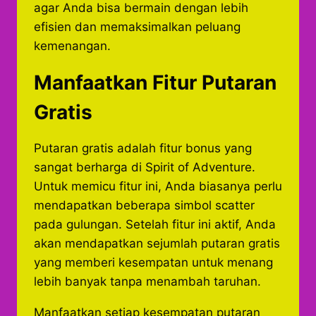
agar Anda bisa bermain dengan lebih
efisien dan memaksimalkan peluang
kemenangan.
Manfaatkan Fitur Putaran
Gratis
Putaran gratis adalah fitur bonus yang
sangat berharga di Spirit of Adventure.
Untuk memicu fitur ini, Anda biasanya perlu
mendapatkan beberapa simbol scatter
pada gulungan. Setelah fitur ini aktif, Anda
akan mendapatkan sejumlah putaran gratis
yang memberi kesempatan untuk menang
lebih banyak tanpa menambah taruhan.
Manfaatkan setiap kesempatan putaran