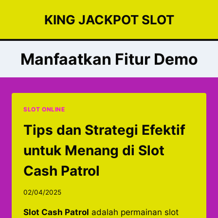
Skip
KING JACKPOT SLOT
to
content
Manfaatkan Fitur Demo
SLOT ONLINE
Tips dan Strategi Efektif
untuk Menang di Slot
Cash Patrol
02/04/2025
Slot Cash Patrol
adalah permainan slot