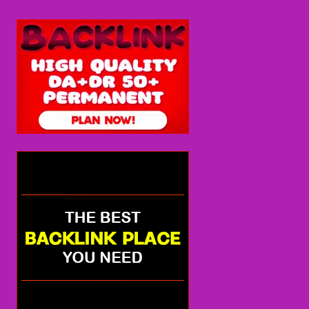
SLOT
CASH
PATROL