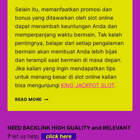
Selain itu, memanfaatkan promosi dan
bonus yang ditawarkan oleh slot online
dapat menambah keuntungan Anda dan
memperpanjang waktu bermain. Tak kalah
pentingnya, belajar dari setiap pengalaman
bermain akan membuat Anda lebih bijak
dan terampil saat bermain di masa depan.
Jika kalian yang ingin mendapatkan tips
untuk menang besar di slot online kalian
bisa mengunjungi
KING JACKPOT SLOT
.
TIPS
READ MORE
DAN
STRATEGI
EFEKTIF
UNTUK
NEED BACKLINK HIGH QUALITY and RELEVANT
MENANG
?
let us help.
click here
DI