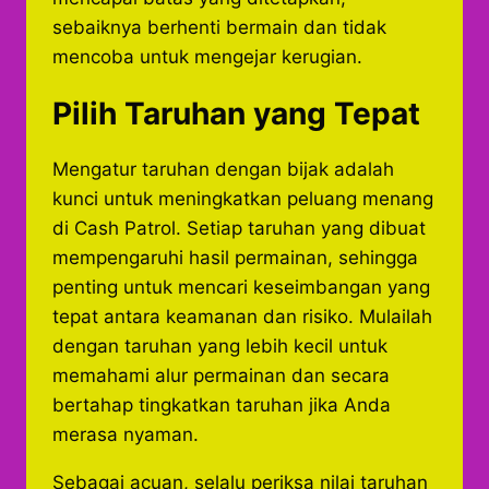
sebaiknya berhenti bermain dan tidak
mencoba untuk mengejar kerugian.
Pilih Taruhan yang Tepat
Mengatur taruhan dengan bijak adalah
kunci untuk meningkatkan peluang menang
di Cash Patrol. Setiap taruhan yang dibuat
mempengaruhi hasil permainan, sehingga
penting untuk mencari keseimbangan yang
tepat antara keamanan dan risiko. Mulailah
dengan taruhan yang lebih kecil untuk
memahami alur permainan dan secara
bertahap tingkatkan taruhan jika Anda
merasa nyaman.
Sebagai acuan, selalu periksa nilai taruhan