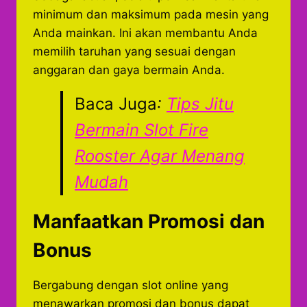
minimum dan maksimum pada mesin yang
Anda mainkan. Ini akan membantu Anda
memilih taruhan yang sesuai dengan
anggaran dan gaya bermain Anda.
Baca Juga
:
Tips Jitu
Bermain Slot Fire
Rooster Agar Menang
Mudah
Manfaatkan Promosi dan
Bonus
Bergabung dengan slot online yang
menawarkan promosi dan bonus dapat