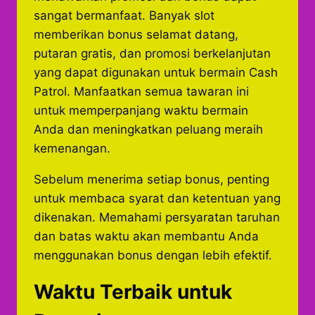
sangat bermanfaat. Banyak slot
memberikan bonus selamat datang,
putaran gratis, dan promosi berkelanjutan
yang dapat digunakan untuk bermain Cash
Patrol. Manfaatkan semua tawaran ini
untuk memperpanjang waktu bermain
Anda dan meningkatkan peluang meraih
kemenangan.
Sebelum menerima setiap bonus, penting
untuk membaca syarat dan ketentuan yang
dikenakan. Memahami persyaratan taruhan
dan batas waktu akan membantu Anda
menggunakan bonus dengan lebih efektif.
Waktu Terbaik untuk