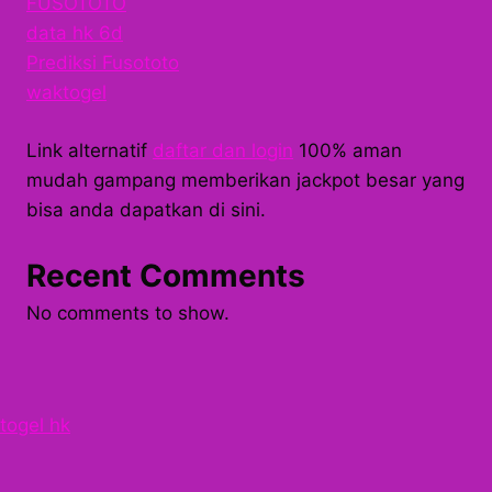
FUSOTOTO
data hk 6d
Prediksi Fusototo
waktogel
Link alternatif
daftar dan login
100% aman
mudah gampang memberikan jackpot besar yang
bisa anda dapatkan di sini.
Recent Comments
No comments to show.
togel hk