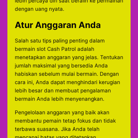
lebih percaya diri saat beralih ke permainan
dengan uang nyata.
Atur Anggaran Anda
Salah satu tips paling penting dalam
bermain slot Cash Patrol adalah
menetapkan anggaran yang jelas. Tentukan
jumlah maksimal yang bersedia Anda
habiskan sebelum mulai bermain. Dengan
cara ini, Anda dapat menghindari kerugian
lebih besar dan membuat pengalaman
bermain Anda lebih menyenangkan.
Pengelolaan anggaran yang baik akan
membantu pemain tetap fokus dan tidak
terbawa suasana. Jika Anda telah
mencapai batas yang ditetapkan,