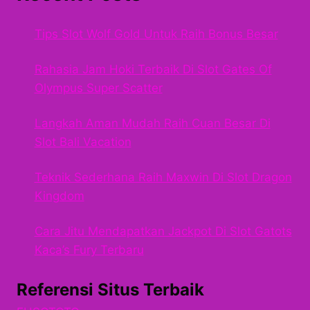
Tips Slot Wolf Gold Untuk Raih Bonus Besar
Rahasia Jam Hoki Terbaik Di Slot Gates Of
Olympus Super Scatter
Langkah Aman Mudah Raih Cuan Besar Di
Slot Bali Vacation
Teknik Sederhana Raih Maxwin Di Slot Dragon
Kingdom
Cara Jitu Mendapatkan Jackpot Di Slot Gatots
Kaca’s Fury Terbaru
Referensi Situs Terbaik