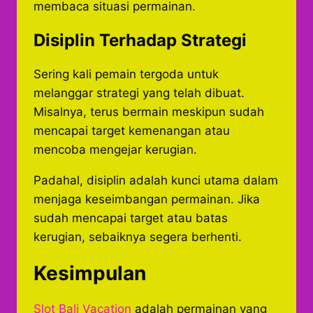
membaca situasi permainan.
Disiplin Terhadap Strategi
Sering kali pemain tergoda untuk
melanggar strategi yang telah dibuat.
Misalnya, terus bermain meskipun sudah
mencapai target kemenangan atau
mencoba mengejar kerugian.
Padahal, disiplin adalah kunci utama dalam
menjaga keseimbangan permainan. Jika
sudah mencapai target atau batas
kerugian, sebaiknya segera berhenti.
Kesimpulan
Slot Bali Vacation
adalah permainan yang