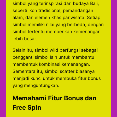
simbol yang terinspirasi dari budaya Bali,
seperti ikon tradisional, pemandangan
alam, dan elemen khas pariwisata. Setiap
simbol memiliki nilai yang berbeda, dengan
simbol tertentu memberikan kemenangan
lebih besar.
Selain itu, simbol wild berfungsi sebagai
pengganti simbol lain untuk membantu
membentuk kombinasi kemenangan.
Sementara itu, simbol scatter biasanya
menjadi kunci untuk membuka fitur bonus
yang menguntungkan.
Memahami Fitur Bonus dan
Free Spin