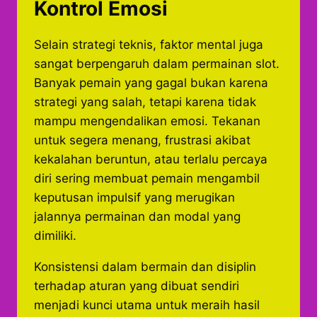
Kontrol Emosi
Selain strategi teknis, faktor mental juga
sangat berpengaruh dalam permainan slot.
Banyak pemain yang gagal bukan karena
strategi yang salah, tetapi karena tidak
mampu mengendalikan emosi. Tekanan
untuk segera menang, frustrasi akibat
kekalahan beruntun, atau terlalu percaya
diri sering membuat pemain mengambil
keputusan impulsif yang merugikan
jalannya permainan dan modal yang
dimiliki.
Konsistensi dalam bermain dan disiplin
terhadap aturan yang dibuat sendiri
menjadi kunci utama untuk meraih hasil