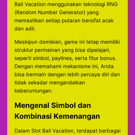
Bali Vacation menggunakan teknologi RNG
(Random Number Generator) yang
memastikan setiap putaran bersifat acak
dan adil.
Meskipun demikian, game ini tetap memiliki
struktur permainan yang bisa dipelajari,
seperti simbol, paylines, serta fitur bonus.
Dengan memahami mekanisme ini, Anda
bisa bermain dengan lebih percaya diri dan
tidak sekadar mengandalkan
keberuntungan.
Mengenal Simbol dan
Kombinasi Kemenangan
Dalam Slot Bali Vacation, terdapat berbagai