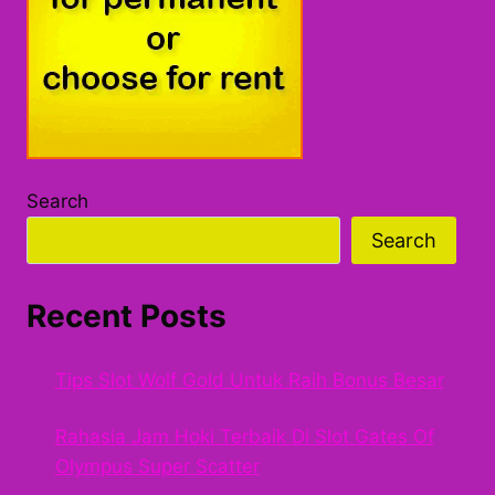
Search
Search
Recent Posts
Tips Slot Wolf Gold Untuk Raih Bonus Besar
Rahasia Jam Hoki Terbaik Di Slot Gates Of
Olympus Super Scatter