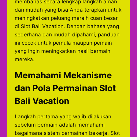
membahas secara lengkap langkah aman
dan mudah yang bisa Anda terapkan untuk
meningkatkan peluang meraih cuan besar
di Slot Bali Vacation. Dengan bahasa yang
sederhana dan mudah dipahami, panduan
ini cocok untuk pemula maupun pemain
yang ingin meningkatkan hasil bermain
mereka.
Memahami Mekanisme
dan Pola Permainan Slot
Bali Vacation
Langkah pertama yang wajib dilakukan
sebelum bermain adalah memahami
bagaimana sistem permainan bekerja. Slot