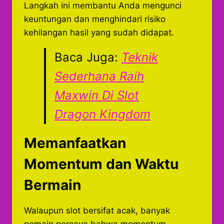
Langkah ini membantu Anda mengunci
keuntungan dan menghindari risiko
kehilangan hasil yang sudah didapat.
Baca Juga:
Teknik
Sederhana Raih
Maxwin Di Slot
Dragon Kingdom
Memanfaatkan
Momentum dan Waktu
Bermain
Walaupun slot bersifat acak, banyak