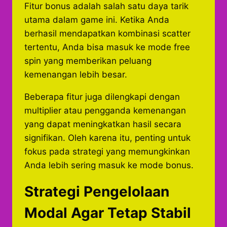
Fitur bonus adalah salah satu daya tarik
utama dalam game ini. Ketika Anda
berhasil mendapatkan kombinasi scatter
tertentu, Anda bisa masuk ke mode free
spin yang memberikan peluang
kemenangan lebih besar.
Beberapa fitur juga dilengkapi dengan
multiplier atau pengganda kemenangan
yang dapat meningkatkan hasil secara
signifikan. Oleh karena itu, penting untuk
fokus pada strategi yang memungkinkan
Anda lebih sering masuk ke mode bonus.
Strategi Pengelolaan
Modal Agar Tetap Stabil