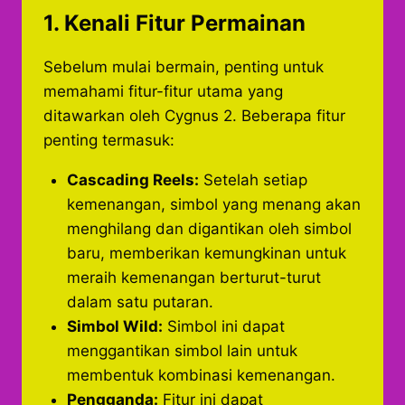
1. Kenali Fitur Permainan
Sebelum mulai bermain, penting untuk
memahami fitur-fitur utama yang
ditawarkan oleh Cygnus 2. Beberapa fitur
penting termasuk:
Cascading Reels:
Setelah setiap
kemenangan, simbol yang menang akan
menghilang dan digantikan oleh simbol
baru, memberikan kemungkinan untuk
meraih kemenangan berturut-turut
dalam satu putaran.
Simbol Wild:
Simbol ini dapat
menggantikan simbol lain untuk
membentuk kombinasi kemenangan.
Pengganda:
Fitur ini dapat