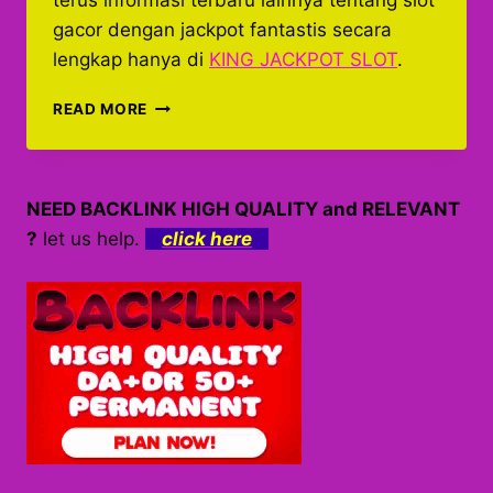
gacor dengan jackpot fantastis secara
lengkap hanya di
KING JACKPOT SLOT
.
STRATEGI
READ MORE
CERDAS
MENDAPATKAN
JACKPOT
BESAR
NEED BACKLINK HIGH QUALITY and RELEVANT
DI
?
let us help.
click here
SLOT
CYGNUS
2