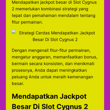
Mendapatkan jackpot besar di Slot Cygnus
2 memerlukan kombinasi strategi yang
tepat dan pemahaman mendalam tentang
fitur permainan.
Dengan mengenali fitur-fitur permainan,
mengatur anggaran, memanfaatkan bonus,
bermain secara konsisten, dan menikmati
prosesnya, Anda dapat meningkatkan
peluang Anda untuk meraih kemenangan
besar.
Mendapatkan Jackpot
Besar Di Slot Cygnus 2