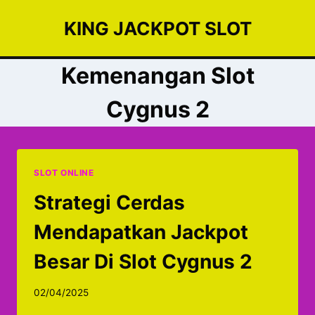
Skip
KING JACKPOT SLOT
to
content
Kemenangan Slot
Cygnus 2
SLOT ONLINE
Strategi Cerdas
Mendapatkan Jackpot
Besar Di Slot Cygnus 2
02/04/2025