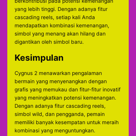
berkontribusi pada potensi kemenangan
yang lebih tinggi. Dengan adanya fitur
cascading reels, setiap kali Anda
mendapatkan kombinasi kemenangan,
simbol yang menang akan hilang dan
digantikan oleh simbol baru.
Kesimpulan
Cygnus 2 menawarkan pengalaman
bermain yang menyenangkan dengan
grafis yang memukau dan fitur-fitur inovatif
yang meningkatkan potensi kemenangan.
Dengan adanya fitur cascading reels,
simbol wild, dan pengganda, pemain
memiliki banyak kesempatan untuk meraih
kombinasi yang menguntungkan.