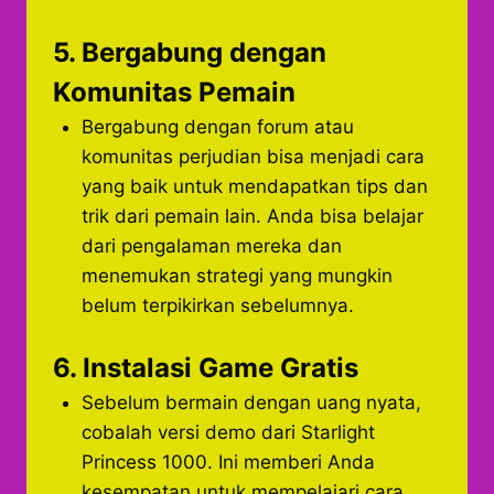
5. Bergabung dengan
Komunitas Pemain
Bergabung dengan forum atau
komunitas perjudian bisa menjadi cara
yang baik untuk mendapatkan tips dan
trik dari pemain lain. Anda bisa belajar
dari pengalaman mereka dan
menemukan strategi yang mungkin
belum terpikirkan sebelumnya.
6. Instalasi Game Gratis
Sebelum bermain dengan uang nyata,
cobalah versi demo dari Starlight
Princess 1000. Ini memberi Anda
kesempatan untuk mempelajari cara