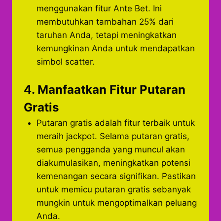
menggunakan fitur Ante Bet. Ini
membutuhkan tambahan 25% dari
taruhan Anda, tetapi meningkatkan
kemungkinan Anda untuk mendapatkan
simbol scatter.
4. Manfaatkan Fitur Putaran
Gratis
Putaran gratis adalah fitur terbaik untuk
meraih jackpot. Selama putaran gratis,
semua pengganda yang muncul akan
diakumulasikan, meningkatkan potensi
kemenangan secara signifikan. Pastikan
untuk memicu putaran gratis sebanyak
mungkin untuk mengoptimalkan peluang
Anda.