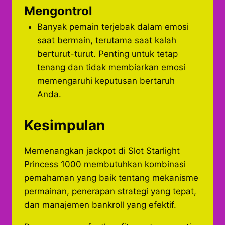
Mengontrol
Banyak pemain terjebak dalam emosi
saat bermain, terutama saat kalah
berturut-turut. Penting untuk tetap
tenang dan tidak membiarkan emosi
memengaruhi keputusan bertaruh
Anda.
Kesimpulan
​Memenangkan jackpot di Slot Starlight
Princess 1000 membutuhkan kombinasi
pemahaman yang baik tentang mekanisme
permainan, penerapan strategi yang tepat,
dan manajemen bankroll yang efektif.​