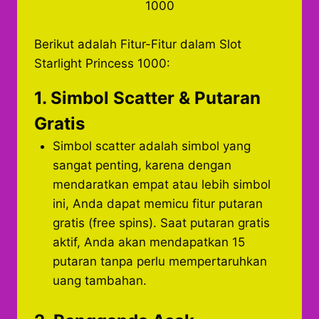
Berikut adalah Fitur-Fitur dalam Slot
Starlight Princess 1000:
1. Simbol Scatter & Putaran
Gratis
Simbol scatter adalah simbol yang
sangat penting, karena dengan
mendaratkan empat atau lebih simbol
ini, Anda dapat memicu fitur putaran
gratis (free spins). Saat putaran gratis
aktif, Anda akan mendapatkan 15
putaran tanpa perlu mempertaruhkan
uang tambahan.