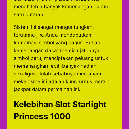
meraih lebih banyak kemenangan dalam
satu putaran.
Sistem ini sangat menguntungkan,
terutama jika Anda mendapatkan
kombinasi simbol yang bagus. Setiap
kemenangan dapat memicu jatuhnya
simbol baru, menciptakan peluang untuk
memenangkan lebih banyak hadiah
sekaligus. Itulah sebabnya memahami
mekanisme ini adalah kunci untuk meraih
jackpot dalam permainan ini.
Kelebihan Slot Starlight
Princess 1000