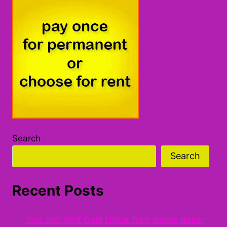
Search
Search
Recent Posts
Tips Slot Wolf Gold Untuk Raih Bonus Besar