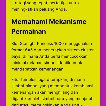
strategi yang tepat, serta tips untuk
meningkatkan peluang Anda.
Memahami Mekanisme
Permainan
Slot Starlight Princess 1000 menggunakan
format 6×5 dan menerapkan sistem cluster
pays, di mana Anda perlu mencocokkan
minimal delapan simbol identik untuk
mendapatkan kemenangan.
Fitur tumbles juga diterapkan, di mana
simbol-simbol yang membentuk kombinasi
kemenangan akan menghilang dan
digantikan oleh simbol baru yang menjatuh
dari atas, memungkinkan Anda untuk