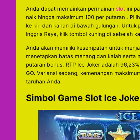
Anda dapat memainkan permainan
slot
ini p
naik hingga maksimum 100 per putaran . Pil
ke kiri dan kanan di bawah gulungan. Untuk p
Inggris Raya, klik tombol kuning di sebelah k
Anda akan memiliki kesempatan untuk menjal
menetapkan batas menang dan kalah serta me
putaran bonus. RTP Ice Joker adalah 96,23% s
GO. Variansi sedang, kemenangan maksimum da
taruhan Anda.
Simbol Game Slot Ice Joke