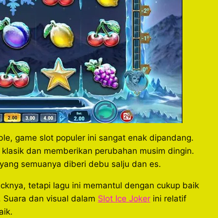
ble, game slot populer ini sangat enak dipandang.
 klasik dan memberikan perubahan musim dingin.
yang semuanya diberi debu salju dan es.
acknya, tetapi lagu ini memantul dengan cukup baik
 Suara dan visual dalam
Slot Ice Joker
ini relatif
ik.