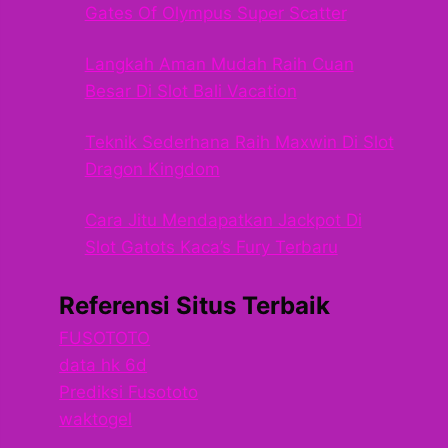
Gates Of Olympus Super Scatter
Langkah Aman Mudah Raih Cuan
Besar Di Slot Bali Vacation
Teknik Sederhana Raih Maxwin Di Slot
Dragon Kingdom
Cara Jitu Mendapatkan Jackpot Di
Slot Gatots Kaca’s Fury Terbaru
Referensi Situs Terbaik
FUSOTOTO
data hk 6d
Prediksi Fusototo
waktogel