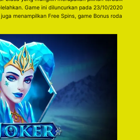
elelahkan. Game ini diluncurkan pada 23/10/2020
i juga menampilkan Free Spins, game Bonus roda