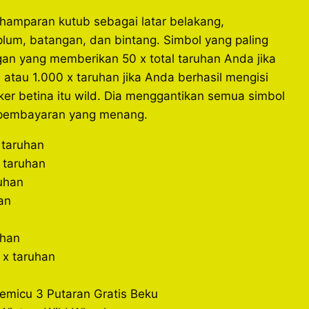
hamparan kutub sebagai latar belakang,
 plum, batangan, dan bintang. Simbol yang paling
n yang memberikan 50 x total taruhan Anda jika
tau 1.000 x taruhan jika Anda berhasil mengisi
ker betina itu wild. Dia menggantikan semua simbol
is pembayaran yang menang.
x taruhan
x taruhan
ruhan
an
uhan
 x taruhan
emicu 3 Putaran Gratis Beku