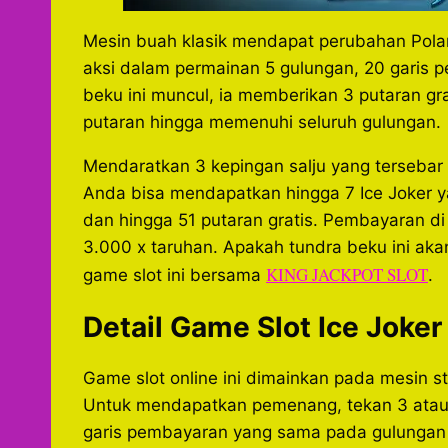
Mesin buah klasik mendapat perubahan Polar be
aksi dalam permainan 5 gulungan, 20 garis pe
beku ini muncul, ia memberikan 3 putaran g
putaran hingga memenuhi seluruh gulungan.
Mendaratkan 3 kepingan salju yang tersebar m
Anda bisa mendapatkan hingga 7 Ice Joker 
dan hingga 51 putaran gratis. Pembayaran di 
3.000 x taruhan. Apakah tundra beku ini aka
KING JACKPOT SLOT
game slot ini bersama
.
Detail Game Slot Ice Joker
Game slot online ini dimainkan pada mesin s
Untuk mendapatkan pemenang, tekan 3 atau l
garis pembayaran yang sama pada gulungan y