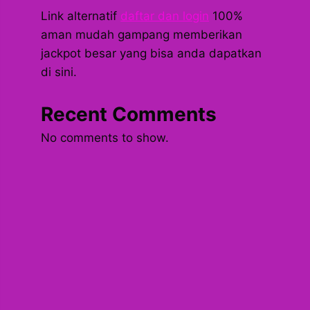
Link alternatif
daftar dan login
100%
aman mudah gampang memberikan
jackpot besar yang bisa anda dapatkan
di sini.
Recent Comments
No comments to show.