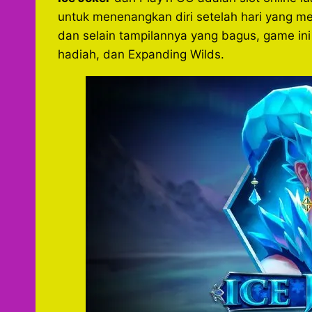
untuk menenangkan diri setelah hari yang m
dan selain tampilannya yang bagus, game in
hadiah, dan Expanding Wilds.