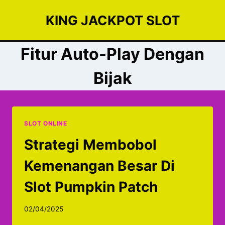
Skip
KING JACKPOT SLOT
to
content
Fitur Auto-Play Dengan
Bijak
SLOT ONLINE
Strategi Membobol
Kemenangan Besar Di
Slot Pumpkin Patch
02/04/2025