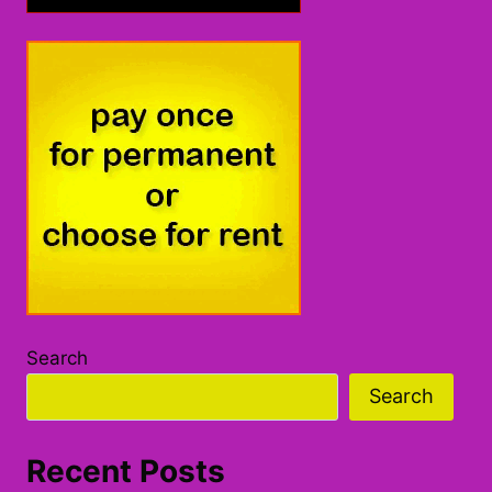
Search
Search
Recent Posts