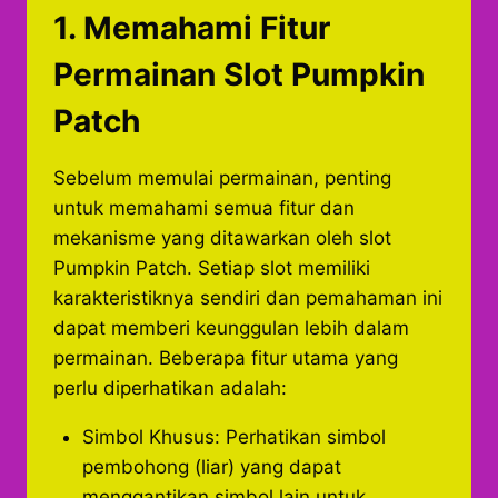
1. Memahami Fitur
Permainan Slot Pumpkin
Patch
Sebelum memulai permainan, penting
untuk memahami semua fitur dan
mekanisme yang ditawarkan oleh slot
Pumpkin Patch. Setiap slot memiliki
karakteristiknya sendiri dan pemahaman ini
dapat memberi keunggulan lebih dalam
permainan. Beberapa fitur utama yang
perlu diperhatikan adalah:
Simbol Khusus: Perhatikan simbol
pembohong (liar) yang dapat
menggantikan simbol lain untuk