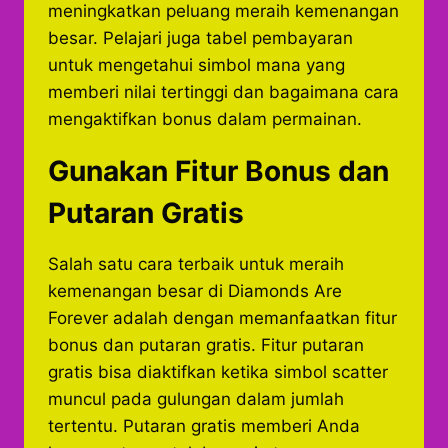
meningkatkan peluang meraih kemenangan
besar. Pelajari juga tabel pembayaran
untuk mengetahui simbol mana yang
memberi nilai tertinggi dan bagaimana cara
mengaktifkan bonus dalam permainan.
Gunakan Fitur Bonus dan
Putaran Gratis
Salah satu cara terbaik untuk meraih
kemenangan besar di Diamonds Are
Forever adalah dengan memanfaatkan fitur
bonus dan putaran gratis. Fitur putaran
gratis bisa diaktifkan ketika simbol scatter
muncul pada gulungan dalam jumlah
tertentu. Putaran gratis memberi Anda