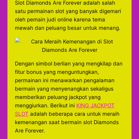
Slot Diamonds Are Forever adalah salah
satu permainan slot yang banyak digemari
oleh pemain judi online karena tema
mewah dan peluang besar untuk menang.
Dengan simbol berlian yang mengkilap dan
fitur bonus yang menguntungkan,
permainan ini menawarkan pengalaman
bermain yang menyenangkan sekaligus
memberikan peluang jackpot yang
menggiurkan. Berikut ini
KING JACKPOT
SLOT
adalah beberapa cara untuk meraih
kemenangan saat bermain slot Diamonds
Are Forever.