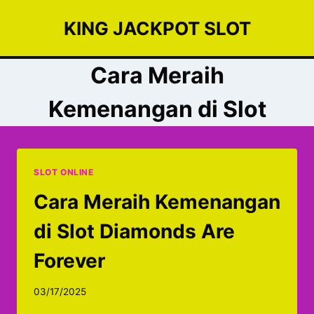
Skip
KING JACKPOT SLOT
to
content
Cara Meraih
Kemenangan di Slot
SLOT ONLINE
Cara Meraih Kemenangan
di Slot Diamonds Are
Forever
03/17/2025