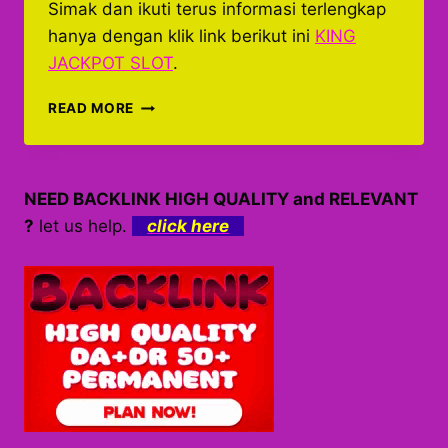
Simak dan ikuti terus informasi terlengkap
hanya dengan klik link berikut ini
KING
JACKPOT SLOT
.
CARA
READ MORE
MERAIH
KEMENANGAN
DI
SLOT
NEED BACKLINK HIGH QUALITY and RELEVANT
DIAMONDS
?
let us help.
click here
ARE
FOREVER