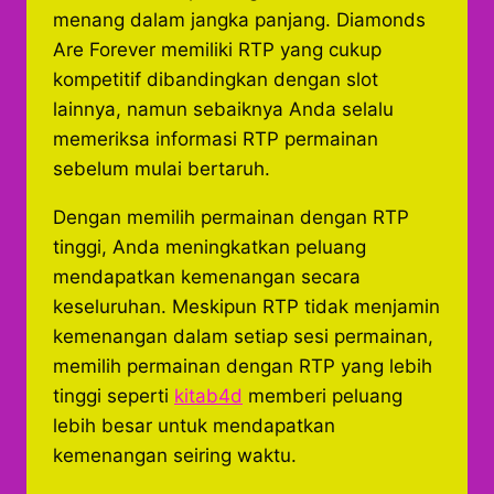
menang dalam jangka panjang. Diamonds
Are Forever memiliki RTP yang cukup
kompetitif dibandingkan dengan slot
lainnya, namun sebaiknya Anda selalu
memeriksa informasi RTP permainan
sebelum mulai bertaruh.
Dengan memilih permainan dengan RTP
tinggi, Anda meningkatkan peluang
mendapatkan kemenangan secara
keseluruhan. Meskipun RTP tidak menjamin
kemenangan dalam setiap sesi permainan,
memilih permainan dengan RTP yang lebih
tinggi seperti
kitab4d
memberi peluang
lebih besar untuk mendapatkan
kemenangan seiring waktu.