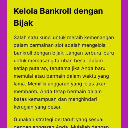
Kelola Bankroll dengan
Bijak
Salah satu kunci untuk meraih kemenangan
dalam permainan slot adalah mengelola
bankroll dengan bijak. Jangan terburu-buru
untuk memasang taruhan besar dalam
setiap putaran, terutama jika Anda baru
memulai atau bermain dalam waktu yang
lama. Memiliki anggaran yang jelas akan
membantu Anda tetap bermain dalam
batas kemampuan dan menghindari
kerugian yang besar.
Gunakan strategi bertaruh yang sesuai
dengan anggaran Anda. Mulailah dengan