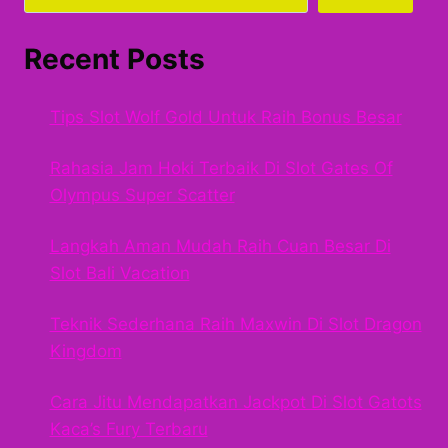
Recent Posts
Tips Slot Wolf Gold Untuk Raih Bonus Besar
Rahasia Jam Hoki Terbaik Di Slot Gates Of
Olympus Super Scatter
Langkah Aman Mudah Raih Cuan Besar Di
Slot Bali Vacation
Teknik Sederhana Raih Maxwin Di Slot Dragon
Kingdom
Cara Jitu Mendapatkan Jackpot Di Slot Gatots
Kaca’s Fury Terbaru