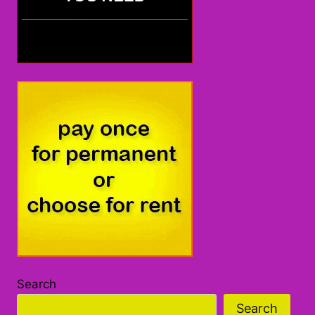
Search
Search