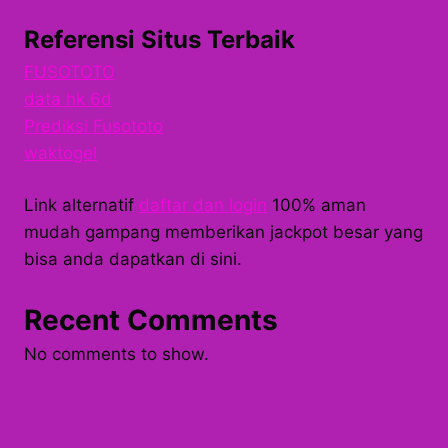
Referensi Situs Terbaik
FUSOTOTO
data hk 6d
Prediksi Fusototo
waktogel
Link alternatif
daftar dan login
100% aman
mudah gampang memberikan jackpot besar yang
bisa anda dapatkan di sini.
Recent Comments
No comments to show.