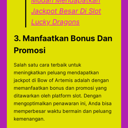
Mudah Mendapatkan
Jackpot Besar Di Slot
Lucky Dragons
3. Manfaatkan Bonus Dan
Promosi
Salah satu cara terbaik untuk
meningkatkan peluang mendapatkan
jackpot di Bow of Artemis adalah dengan
memanfaatkan bonus dan promosi yang
ditawarkan oleh platform slot. Dengan
mengoptimalkan penawaran ini, Anda bisa
memperbesar waktu bermain dan peluang
kemenangan.