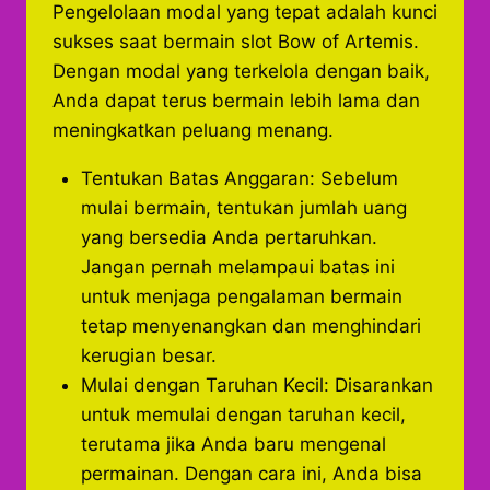
Pengelolaan modal yang tepat adalah kunci
sukses saat bermain slot Bow of Artemis.
Dengan modal yang terkelola dengan baik,
Anda dapat terus bermain lebih lama dan
meningkatkan peluang menang.
Tentukan Batas Anggaran: Sebelum
mulai bermain, tentukan jumlah uang
yang bersedia Anda pertaruhkan.
Jangan pernah melampaui batas ini
untuk menjaga pengalaman bermain
tetap menyenangkan dan menghindari
kerugian besar.
Mulai dengan Taruhan Kecil: Disarankan
untuk memulai dengan taruhan kecil,
terutama jika Anda baru mengenal
permainan. Dengan cara ini, Anda bisa