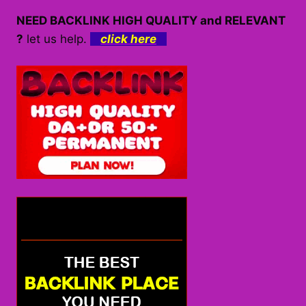
MEMENANGKAN
NEED BACKLINK HIGH QUALITY and RELEVANT
JACKPOT
?
let us help.
click here
BOW
OF
ARTEMIS