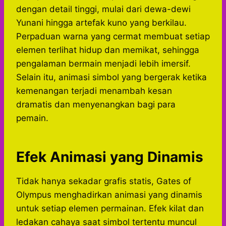
dengan detail tinggi, mulai dari dewa-dewi
Yunani hingga artefak kuno yang berkilau.
Perpaduan warna yang cermat membuat setiap
elemen terlihat hidup dan memikat, sehingga
pengalaman bermain menjadi lebih imersif.
Selain itu, animasi simbol yang bergerak ketika
kemenangan terjadi menambah kesan
dramatis dan menyenangkan bagi para
pemain.
Efek Animasi yang Dinamis
Tidak hanya sekadar grafis statis, Gates of
Olympus menghadirkan animasi yang dinamis
untuk setiap elemen permainan. Efek kilat dan
ledakan cahaya saat simbol tertentu muncul