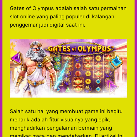
h
a
e
e
k
i
a
c
s
l
y
n
Gates of Olympus adalah salah satu permainan
t
e
s
e
p
e
slot online yang paling populer di kalangan
s
b
e
g
e
penggemar judi digital saat ini.
A
o
n
r
p
o
g
a
p
k
e
m
r
Salah satu hal yang membuat game ini begitu
menarik adalah fitur visualnya yang epik,
menghadirkan pengalaman bermain yang
memikat mata dan mendebarkan. Di artikel ini,