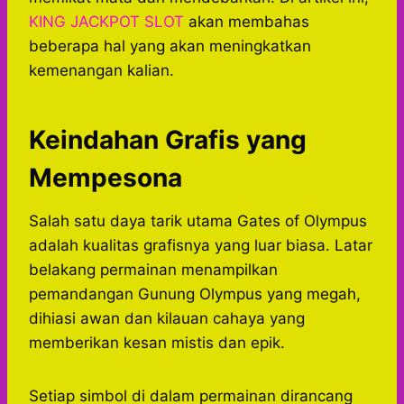
KING JACKPOT SLOT
akan membahas
beberapa hal yang akan meningkatkan
kemenangan kalian.
Keindahan Grafis yang
Mempesona
Salah satu daya tarik utama Gates of Olympus
adalah kualitas grafisnya yang luar biasa. Latar
belakang permainan menampilkan
pemandangan Gunung Olympus yang megah,
dihiasi awan dan kilauan cahaya yang
memberikan kesan mistis dan epik.
Setiap simbol di dalam permainan dirancang