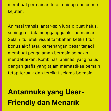
membuat permainan terasa hidup dan penuh
kejutan.
Animasi transisi antar-spin juga dibuat halus,
sehingga tidak mengganggu alur permainan.
Selain itu, efek visual tambahan ketika fitur
bonus aktif atau kemenangan besar terjadi
membuat pengalaman bermain semakin
mendebarkan. Kombinasi animasi yang halus
dengan grafis yang tajam memastikan pemain
tetap tertarik dan terpikat selama bermain.
Antarmuka yang User-
Friendly dan Menarik