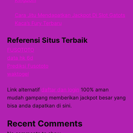
Cara Jitu Mendapatkan Jackpot Di Slot Gatots
Kaca’s Fury Terbaru
Referensi Situs Terbaik
FUSOTOTO
data hk 6d
Prediksi Fusototo
waktogel
Link alternatif
daftar dan login
100% aman
mudah gampang memberikan jackpot besar yang
bisa anda dapatkan di sini.
Recent Comments