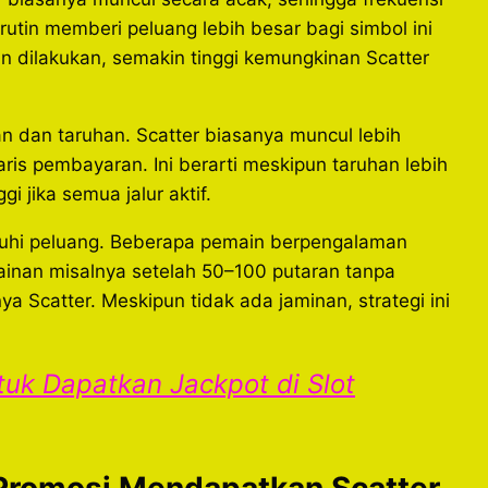
utin memberi peluang lebih besar bagi simbol ini
n dilakukan, semakin tinggi kemungkinan Scatter
an dan taruhan. Scatter biasanya muncul lebih
ris pembayaran. Ini berarti meskipun taruhan lebih
i jika semua jalur aktif.
ruhi peluang. Beberapa pemain berpengalaman
inan misalnya setelah 50–100 putaran tanpa
a Scatter. Meskipun tidak ada jaminan, strategi ini
uk Dapatkan Jackpot di Slot
romosi Mendapatkan Scatter