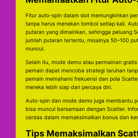
Fitur auto-spin dalam slot memungkinkan pe
tanpa harus menekan tombol setiap kali. Au
putaran yang dimainkan, sehingga peluang S
jumlah putaran tertentu, misalnya 50–100 put
muncul.
Selain itu, mode demo atau permainan grati
pemain dapat mencoba strategi taruhan tanpa
pemain memahami frekuensi dan pola Scatter
mereka lebih siap dan percaya diri.
Auto-spin dan mode demo juga membantu p
bisa muncul bersamaan dengan Scatter. Infor
cerdas dalam memaksimalkan bonus dan ke
Tips Memaksimalkan Scatt