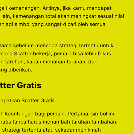
ngali kemenangan. Artinya, jika kamu mendapat
ain, kemenangan total akan meningkat sesuai nilai
enjadi simbol yang sangat dicari oleh semua
tama sebelum mencoba strategi tertentu untuk
na Scatter bekerja, pemain bisa lebih fokus
n taruhan, kapan menahan taruhan, dan
ng diberikan.
ter Gratis
h keuntungan bagi pemain. Pertama, simbol ini
ratis tanpa harus menambah taruhan tambahan.
strategi tertentu atau sekadar menikmati