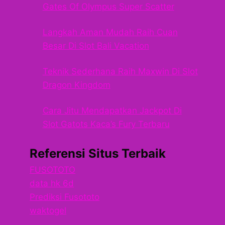
Gates Of Olympus Super Scatter
Langkah Aman Mudah Raih Cuan
Besar Di Slot Bali Vacation
Teknik Sederhana Raih Maxwin Di Slot
Dragon Kingdom
Cara Jitu Mendapatkan Jackpot Di
Slot Gatots Kaca’s Fury Terbaru
Referensi Situs Terbaik
FUSOTOTO
data hk 6d
Prediksi Fusototo
waktogel