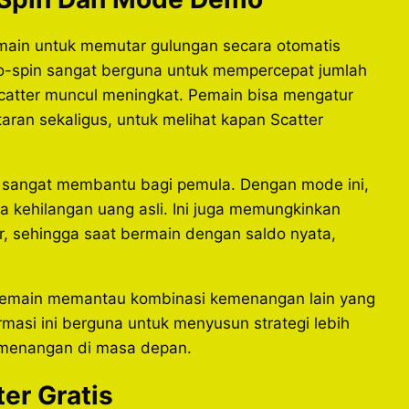
main untuk memutar gulungan secara otomatis
to-spin sangat berguna untuk mempercepat jumlah
catter muncul meningkat. Pemain bisa mengatur
aran sekaligus, untuk melihat kapan Scatter
s sangat membantu bagi pemula. Dengan mode ini,
 kehilangan uang asli. Ini juga memungkinkan
, sehingga saat bermain dengan saldo nyata,
emain memantau kombinasi kemenangan lain yang
masi ini berguna untuk menyusun strategi lebih
menangan di masa depan.
er Gratis