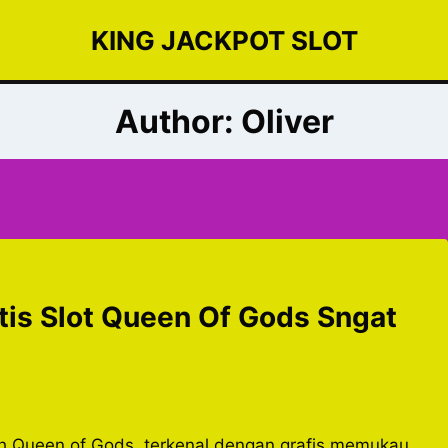
KING JACKPOT SLOT
Author: Oliver
tis Slot Queen Of Gods Sngat
ah Queen of Gods, terkenal dengan grafis memukau,