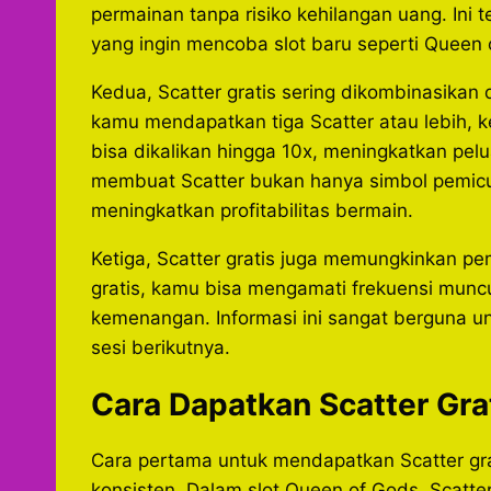
permainan tanpa risiko kehilangan uang. Ini
yang ingin mencoba slot baru seperti Queen 
Kedua, Scatter gratis sering dikombinasikan
kamu mendapatkan tiga Scatter atau lebih, 
bisa dikalikan hingga 10x, meningkatkan pelu
membuat Scatter bukan hanya simbol pemicu 
meningkatkan profitabilitas bermain.
Ketiga, Scatter gratis juga memungkinkan p
gratis, kamu bisa mengamati frekuensi mun
kemenangan. Informasi ini sangat berguna unt
sesi berikutnya.
Cara Dapatkan Scatter Gra
Cara pertama untuk mendapatkan Scatter gra
konsisten. Dalam slot Queen of Gods, Scatte