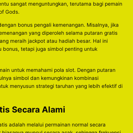
 tentu sangat menguntungkan, terutama bagi pemain
of Gods.
 dengan bonus pengali kemenangan. Misalnya, jika
kemenangan yang diperoleh selama putaran gratis
ang meraih jackpot atau hadiah besar. Hal ini
bonus, tetapi juga simbol penting untuk
emain untuk memahami pola slot. Dengan putaran
culnya simbol dan kemungkinan kombinasi
uk menyusun strategi taruhan yang lebih efektif di
tis Secara Alami
tis adalah melalui permainan normal secara
r biasanya muncul secara acak, sehingga frekuensi