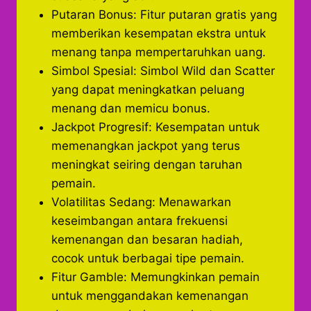
Putaran Bonus: Fitur putaran gratis yang
memberikan kesempatan ekstra untuk
menang tanpa mempertaruhkan uang.
Simbol Spesial: Simbol Wild dan Scatter
yang dapat meningkatkan peluang
menang dan memicu bonus.
Jackpot Progresif: Kesempatan untuk
memenangkan jackpot yang terus
meningkat seiring dengan taruhan
pemain.
Volatilitas Sedang: Menawarkan
keseimbangan antara frekuensi
kemenangan dan besaran hadiah,
cocok untuk berbagai tipe pemain.
Fitur Gamble: Memungkinkan pemain
untuk menggandakan kemenangan