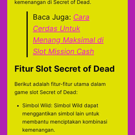
kemenangan di Secret of Dead.
Baca Juga:
Cara
Cerdas Untuk
Menang Maksimal di
Slot Mission Cash
Fitur Slot Secret of Dead
Berikut adalah fitur-fitur utama dalam
game slot Secret of Dead:
Simbol Wild: Simbol Wild dapat
menggantikan simbol lain untuk
membantu menciptakan kombinasi
kemenangan.