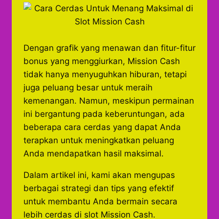
Dengan grafik yang menawan dan fitur-fitur
bonus yang menggiurkan, Mission Cash
tidak hanya menyuguhkan hiburan, tetapi
juga peluang besar untuk meraih
kemenangan. Namun, meskipun permainan
ini bergantung pada keberuntungan, ada
beberapa cara cerdas yang dapat Anda
terapkan untuk meningkatkan peluang
Anda mendapatkan hasil maksimal.
Dalam artikel ini, kami akan mengupas
berbagai strategi dan tips yang efektif
untuk membantu Anda bermain secara
lebih cerdas di slot Mission Cash.