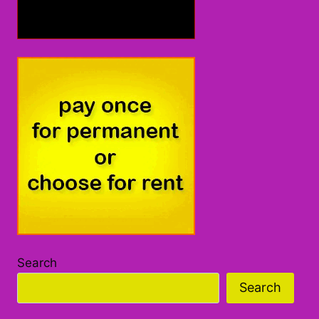
Search
Search