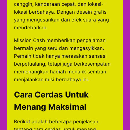
canggih, kendaraan cepat, dan lokasi-
lokasi berbahaya. Dengan desain grafis
yang mengesankan dan efek suara yang
mendebarkan.
Mission Cash memberikan pengalaman
bermain yang seru dan mengasyikkan.
Pemain tidak hanya merasakan sensasi
berpetualang, tetapi juga berkesempatan
memenangkan hadiah menarik sembari
menjalankan misi berbahaya ini.
Cara Cerdas Untuk
Menang Maksimal
Berikut adalah beberapa penjelasan
tentang cara cerdas untuk menang