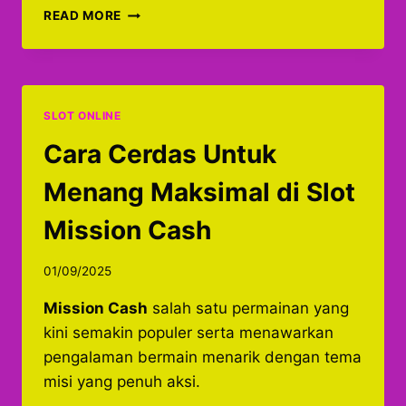
TRIK
READ MORE
MENDAPATKAN
KEMENANGAN
FANTASTIS
DI
SLOT
SLOT ONLINE
SECRET
OF
Cara Cerdas Untuk
DEAD
Menang Maksimal di Slot
Mission Cash
01/09/2025
Mission Cash
salah satu permainan yang
kini semakin populer serta menawarkan
pengalaman bermain menarik dengan tema
misi yang penuh aksi.