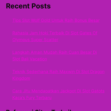
Recent Posts
Tips Slot Wolf Gold Untuk Raih Bonus Besar
Rahasia Jam Hoki Terbaik Di Slot Gates Of
Olympus Super Scatter
Langkah Aman Mudah Raih Cuan Besar Di
Slot Bali Vacation
Teknik Sederhana Raih Maxwin Di Slot Dragon
Kingdom
Cara Jitu Mendapatkan Jackpot Di Slot Gatots
Kaca’s Fury Terbaru